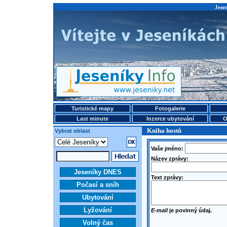
Jese
Turistické mapy
Fotogalerie
Last minute
Inzerce ubytování
O
Kniha hostů
Vybrat oblast
Vaše jméno:
Název zprávy:
Jeseníky DNES
Text zprávy:
Počasí a sníh
Ubytování
Lyžování
E-mail
je povinný údaj.
Volný čas