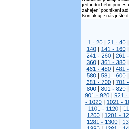
jednoduchého procesu ž
zahájení podnikání atd
Kontaktujte nás ještě d
1 - 20
|
21 - 40
140
|
141 - 160
241 - 260
|
261 
360
|
361 - 380
461 - 480
|
481 
580
|
581 - 600
681 - 700
|
701 
800
|
801 - 820
901 - 920
|
921 -
- 1020
|
1021 - 1
1101 - 1120
|
11
1200
|
1201 - 1
1281 - 1300
|
13
1380
|
1381 - 1