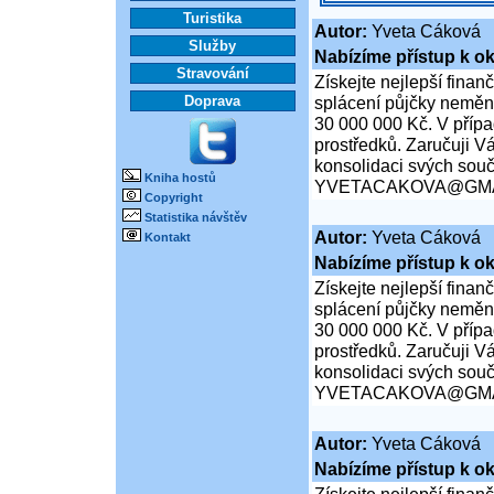
Turistika
Autor:
Yveta Cáková
Služby
Nabízíme přístup k ok
Stravování
Získejte nejlepší finan
Doprava
splácení půjčky neměn
30 000 000 Kč. V přípa
prostředků. Zaručuji Vá
konsolidaci svých souč
Kniha hostů
YVETACAKOVA@GMA
Copyright
Statistika návštěv
Autor:
Yveta Cáková
Kontakt
Nabízíme přístup k ok
Získejte nejlepší finan
splácení půjčky neměn
30 000 000 Kč. V přípa
prostředků. Zaručuji Vá
konsolidaci svých souč
YVETACAKOVA@GMA
Autor:
Yveta Cáková
Nabízíme přístup k ok