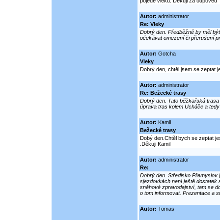
pojede vleků. Děkuji za odpověd
Autor:
administrator
Re: Vleky
Dobrý den. Předběžně by měl být
očekávat omezení či přerušení p
Autor:
Gotcha
Vleky
Dobrý den, chtěl jsem se zeptat j
Autor:
administrator
Re: Bežecké trasy
Dobrý den. Tato běžkařská trasa
úprava tras kolem Ucháče a tedy i
Autor:
Kamil
Bežecké trasy
Dobý den.Chtěl bych se zeptat je
.Děkuji Kamil
Autor:
administrator
Re:
Dobrý den. Středisko Přemyslov j
sjezdovkách není ještě dostatek 
sněhové zpravodajství, tam se do
o tom informovat. Prezentace a s
Autor:
Tomas