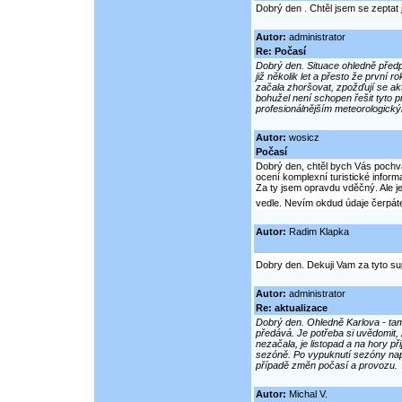
Dobrý den . Chtěl jsem se zeptat 
Autor:
administrator
Re: Počasí
Dobrý den. Situace ohledně před
již několik let a přesto že prvn
začala zhoršovat, zpožďují se akt
bohužel není schopen řešit tyto 
profesionálnějším meteorologickým
Autor:
wosicz
Počasí
Dobrý den, chtěl bych Vás pochvá
ocení komplexní turistické inform
Za ty jsem opravdu vděčný. Ale j
vedle. Nevím okdud údaje čerpáte,
Autor:
Radim Klapka
Dobry den. Dekuji Vam za tyto sup
Autor:
administrator
Re: aktualizace
Dobrý den. Ohledně Karlova - ta
předává. Je potřeba si uvědomit,
nezačala, je listopad a na hory př
sezóně. Po vypuknutí sezóny nap
případě změn počasí a provozu.
Autor:
Michal V.