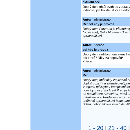
aktualizace
Dobrý den, chtěl bych se zeptat j
výborné, jen tak dál. díky za odp
Autor:
administrator
Re: od kdy je provoz
Dobrý den. Potvrzen je víkendov
(omezeně), Dolní Morava - Sněž
zpravodajství.
Autor:
Zdenča
od kdy je provoz
Dobrý den, rádi bychom vyrazili 
tak které? Díky za odpověď!
Zdeča
Autor:
administrator
Re:
Dobrý den, opět díky za kladné ho
doplnit, rozšířit a aktualizovat
listopadu měli tyto v komplexní
novinky: novy Ski Areál Přemysl
se sedačkovou lanovkou, nová sed
v Karlově pod Pradědem, rozšíření
sněhové zpravodajství bude samoz
dobrá, neboť taková jako byla 20
1 - 20
|
21 - 40