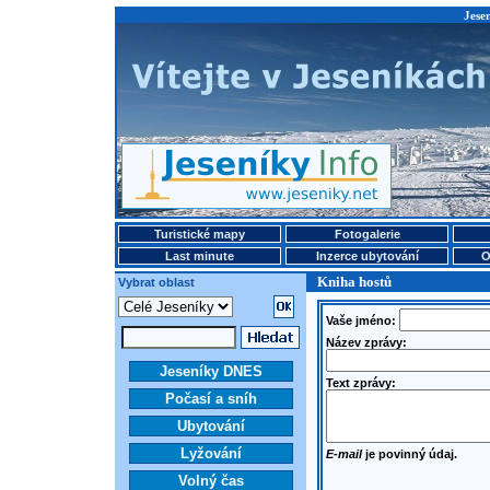
Jese
Turistické mapy
Fotogalerie
Last minute
Inzerce ubytování
O
Kniha hostů
Vybrat oblast
Vaše jméno:
Název zprávy:
Jeseníky DNES
Text zprávy:
Počasí a sníh
Ubytování
Lyžování
E-mail
je povinný údaj.
Volný čas