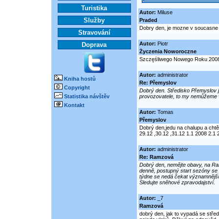
Turistika
Autor:
Miluse
Služby
Praded
Dobry den, je mozne v soucasne 
Stravování
Autor:
Piotr
Doprava
Życzenia Noworoczne
Szczęśliwego Nowego Roku 2008 i
Autor:
administrator
Kniha hostů
Re: Přemyslov
Copyright
Dobrý den. Středisko Přemyslov j
Statistika návštěv
provozovatele, to my nemůžeme 
Kontakt
Autor:
Tomas
Přemyslov
Dobrý den,jedu na chalupu a chtěl
29.12 ,30.12 ,31.12 1.1 2008 2.1
Autor:
administrator
Re: Ramzová
Dobrý den, nemějte obavy, na Ram
denně, postupný start sezóny se o
týdne se nedá čekat významnější s
Sledujte sněhové zpravodajství.
Autor:
_7
Ramzová
dobrý den, jak to vypadá se stře