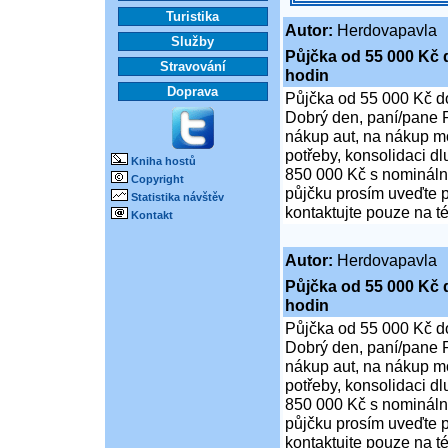
Turistika
Autor:
Herdovapavla
Služby
Půjčka od 55 000 Kč 
Stravování
hodin
Doprava
Půjčka od 55 000 Kč d
Dobrý den, paní/pane P
nákup aut, na nákup mo
potřeby, konsolidaci d
Kniha hostů
850 000 Kč s nominální
Copyright
půjčku prosím uveďte p
Statistika návštěv
kontaktujte pouze na t
Kontakt
Autor:
Herdovapavla
Půjčka od 55 000 Kč 
hodin
Půjčka od 55 000 Kč d
Dobrý den, paní/pane P
nákup aut, na nákup mo
potřeby, konsolidaci d
850 000 Kč s nominální
půjčku prosím uveďte p
kontaktujte pouze na t