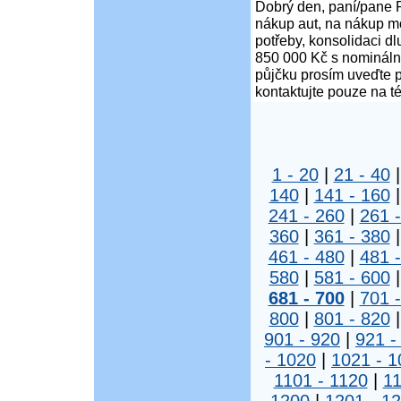
Dobrý den, paní/pane P
nákup aut, na nákup mo
potřeby, konsolidaci d
850 000 Kč s nominální
půjčku prosím uveďte p
kontaktujte pouze na t
1 - 20
|
21 - 40
140
|
141 - 160
241 - 260
|
261 
360
|
361 - 380
461 - 480
|
481 
580
|
581 - 600
681 - 700
|
701 
800
|
801 - 820
901 - 920
|
921 -
- 1020
|
1021 - 1
1101 - 1120
|
11