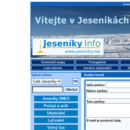
Jese
Turistické mapy
Fotogalerie
Last minute
Inzerce ubytování
O
Kniha hostů
Vybrat oblast
Vaše jméno:
Název zprávy:
Jeseníky DNES
Text zprávy:
Počasí a sníh
Ubytování
Lyžování
E-mail
je povinný údaj.
Volný čas