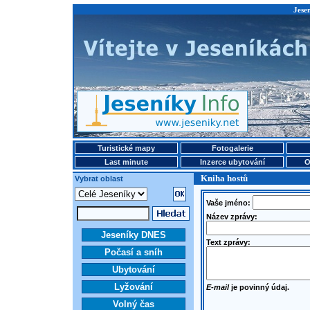
Jese
Turistické mapy
Fotogalerie
Last minute
Inzerce ubytování
O
Kniha hostů
Vybrat oblast
Vaše jméno:
Název zprávy:
Jeseníky DNES
Text zprávy:
Počasí a sníh
Ubytování
Lyžování
E-mail
je povinný údaj.
Volný čas