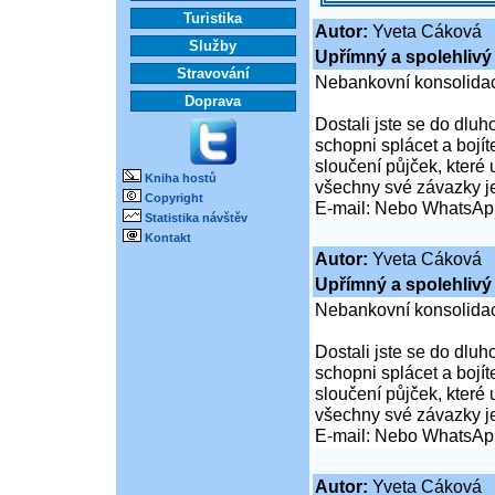
Turistika
Autor:
Yveta Cáková
Služby
Upřímný a spolehlivý 
Stravování
Nebankovní konsolidac
Doprava
Dostali jste se do dluho
schopni splácet a boj
sloučení půjček, které
Kniha hostů
všechny své závazky j
Copyright
E-mail: Nebo WhatsAp
Statistika návštěv
Kontakt
Autor:
Yveta Cáková
Upřímný a spolehlivý 
Nebankovní konsolidac
Dostali jste se do dluho
schopni splácet a boj
sloučení půjček, které
všechny své závazky j
E-mail: Nebo WhatsAp
Autor:
Yveta Cáková