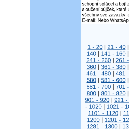
schopni splácet a boj
sloučení půjček, které
všechny své závazky j
E-mail: Nebo WhatsAp
1 - 20
|
21 - 40
140
|
141 - 160
241 - 260
|
261 
360
|
361 - 380
461 - 480
|
481 
580
|
581 - 600
681 - 700
|
701 
800
|
801 - 820
901 - 920
|
921 -
- 1020
|
1021 - 1
1101 - 1120
|
11
1200
|
1201 - 1
1281 - 1300
|
13