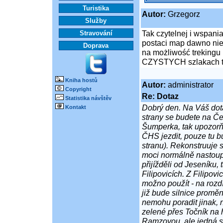
Turistika
Autor:
Grzegorz
Služby
Tak czytelnej i wspani
Stravování
postaci map dawno nie
Doprava
na możliwość trekingu
CZYSTYCH szlakach tu
Kniha hostů
Autor:
administrator
Copyright
Re: Dotaz
Statistika návštěv
Dobrý den. Na Váš dota
Kontakt
strany se budete na Če
Šumperka, tak upozorňu
ČHS jezdit, pouze tu b
stranu). Rekonstruuje s
moci normálně nastoup
přijížděli od Jeseníku
Filipovicích. Z Filipov
možno použít - na rozd
již bude silnice promě
nemohu poradit jinak, n
zelené přes Točník na
Ramzovou, ale jedná se