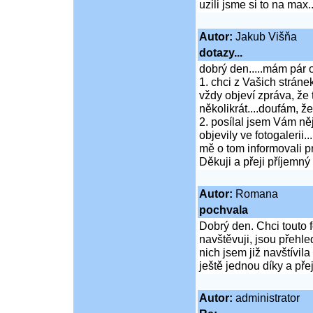
uzili jsme si to na max.
Autor:
Jakub Višňa
dotazy...
dobrý den.....mám pár 
1. chci z Vašich stránek
vždy objeví zpráva, že 
několikrát....doufám, ž
2. posílal jsem Vám něj
objevily ve fotogalerii.
mě o tom informovali p
Děkuji a přeji příjemný 
Autor:
Romana
pochvala
Dobrý den. Chci touto f
navštěvuji, jsou přehle
nich jsem již navštívil
ještě jednou díky a př
Autor:
administrator