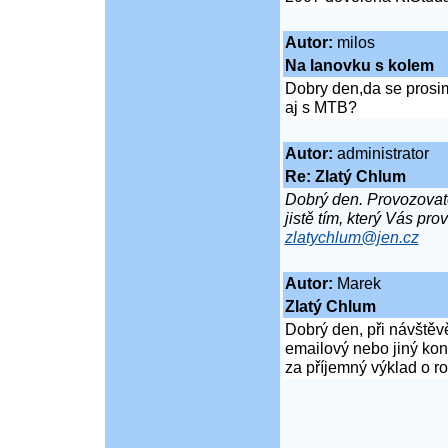
Autor:
milos
Na lanovku s kolem
Dobry den,da se prosi
aj s MTB?
Autor:
administrator
Re: Zlatý Chlum
Dobrý den. Provozovate
jistě tím, který Vás pro
zlatychlum@jen.cz
Autor:
Marek
Zlatý Chlum
Dobrý den, při návštěv
emailový nebo jiný kon
za příjemný výklad o r