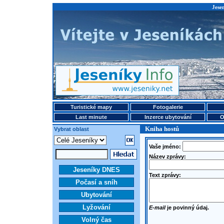
Jese
Turistické mapy
Fotogalerie
Last minute
Inzerce ubytování
O
Kniha hostů
Vybrat oblast
Vaše jméno:
Název zprávy:
Jeseníky DNES
Text zprávy:
Počasí a sníh
Ubytování
Lyžování
E-mail
je povinný údaj.
Volný čas