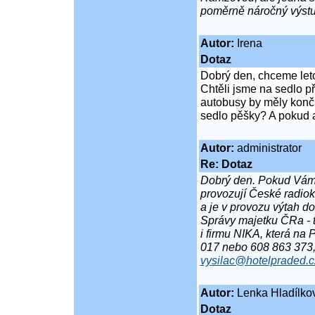
poměrně náročný výstu
Autor:
Irena
Dotaz
Dobrý den, chceme leto
Chtěli jsme na sedlo p
autobusy by měly končit
sedlo pěšky? A pokud a
Autor:
administrator
Re: Dotaz
Dobrý den. Pokud Vám 
provozují České radiok
a je v provozu výtah d
Správy majetku ČRa - t
i firmu NIKA, která na 
017 nebo 608 863 373,
vysilac@hotelpraded.c
Autor:
Lenka Hladílko
Dotaz