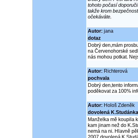
tohoto počasí doporučit
takže krom bezpečnosti 
očekáváte.
Autor:
jana
dotaz
Dobrý den,mám prosbu. 
na Červenohorské sedlo
nás mohou potkat. Nejsm
Autor:
Richterová
pochvala
Dobrý den,tento inform
poděkovat za 100% inf
Autor:
Hološ Zdeněk
dovolená K.Studánk
Manželka mě koupila k 
kam jinam než do K.St
nemá na ni. Hlavně pě
2007 dovolená K.Studá