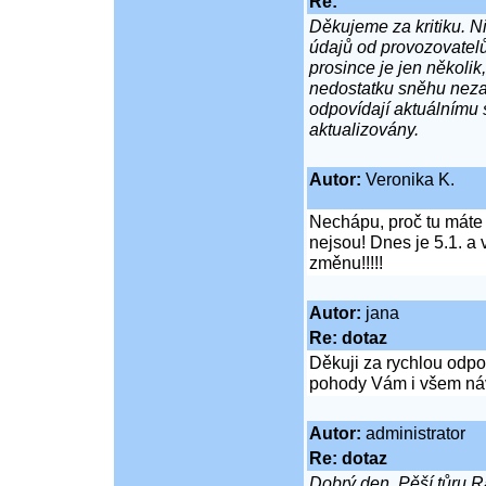
Re:
Děkujeme za kritiku. N
údajů od provozovatelů 
prosince je jen několik
nedostatku sněhu nezah
odpovídají aktuálnímu 
aktualizovány.
Autor:
Veronika K.
Nechápu, proč tu máte 
nejsou! Dnes je 5.1. a v
změnu!!!!!
Autor:
jana
Re: dotaz
Děkuji za rychlou odpo
pohody Vám i všem ná
Autor:
administrator
Re: dotaz
Dobrý den. Pěší tůru R