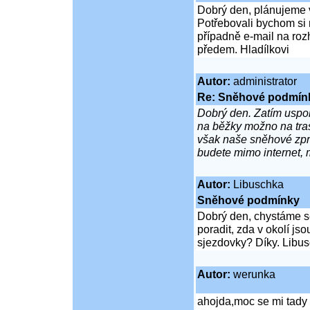
Dobrý den, plánujeme v
Potřebovali bychom si r
případně e-mail na ro
předem. Hladílkovi
Autor:
administrator
Re: Sněhové podmín
Dobrý den. Zatím uspo
na běžky možno na tras
však naše sněhové zpr
budete mimo internet, 
Autor:
Libuschka
Sněhové podmínky
Dobrý den, chystáme se
poradit, zda v okolí j
sjezdovky? Díky. Libu
Autor:
werunka
ahojda,moc se mi tady 