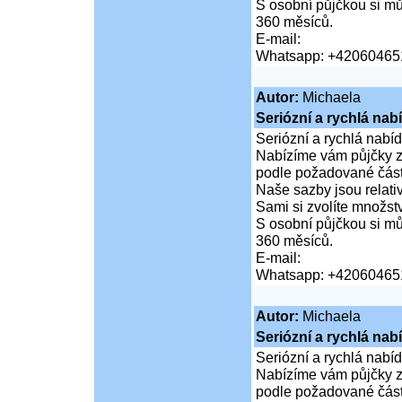
S osobní půjčkou si mů
360 měsíců.
E-mail:
Whatsapp: +42060465
Autor:
Michaela
Seriózní a rychlá nab
Seriózní a rychlá nabí
Nabízíme vám půjčky za
podle požadované částk
Naše sazby jsou relativ
Sami si zvolíte množství
S osobní půjčkou si mů
360 měsíců.
E-mail:
Whatsapp: +42060465
Autor:
Michaela
Seriózní a rychlá nab
Seriózní a rychlá nabí
Nabízíme vám půjčky za
podle požadované částk