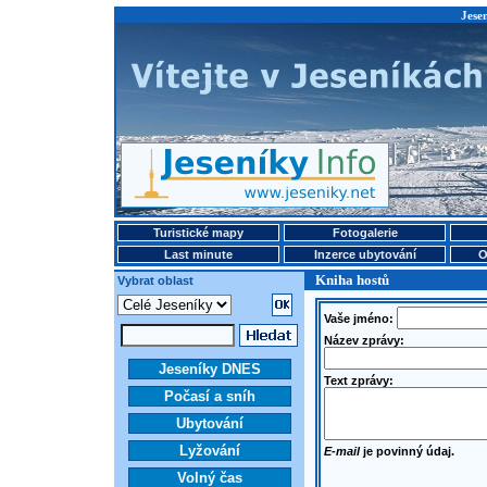
Jese
Turistické mapy
Fotogalerie
Last minute
Inzerce ubytování
O
Kniha hostů
Vybrat oblast
Vaše jméno:
Název zprávy:
Jeseníky DNES
Text zprávy:
Počasí a sníh
Ubytování
Lyžování
E-mail
je povinný údaj.
Volný čas