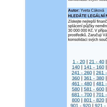
Autor:
Yveta Cáková
HLEDÁTE LEGÁLNÍ
Získejte nejlepší finan
splácení půjčky neměn
30 000 000 Kč. V přípa
prostředků. Zaručuji Vá
konsolidaci svých souč
1 - 20
|
21 - 40
140
|
141 - 160
241 - 260
|
261 
360
|
361 - 380
461 - 480
|
481 
580
|
581 - 600
681 - 700
|
701 
800
|
801 - 820
901 - 920
|
921 -