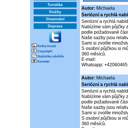
Turistika
Autor:
Michaela
Služby
Seriózní a rychlá nab
Stravování
Seriózní a rychlá nabí
Doprava
Nabízíme vám půjčky za
podle požadované částk
Naše sazby jsou relativ
Sami si zvolíte množství
Kniha hostů
S osobní půjčkou si mů
Copyright
360 měsíců.
Statistika návštěv
E-mail:
Kontakt
Whatsapp: +42060465
Autor:
Michaela
Seriózní a rychlá nab
Seriózní a rychlá nabí
Nabízíme vám půjčky za
podle požadované částk
Naše sazby jsou relativ
Sami si zvolíte množství
S osobní půjčkou si mů
360 měsíců.