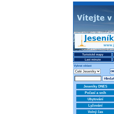
Turistické mapy
Last minute
Vybrat oblast
Jeseníky DNES
Počasí a sníh
Ubytování
Lyžování
Volný čas