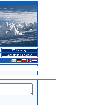
Webkamery
Seznamka na horách