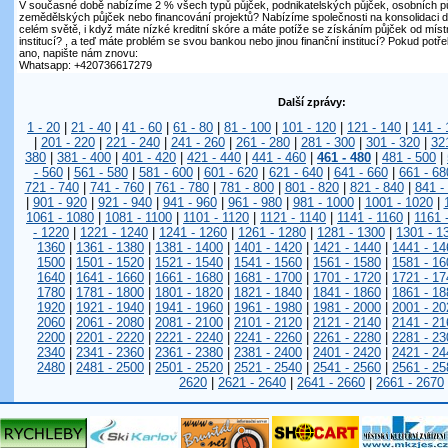
V současné době nabízíme 2 % všech typů půjček, podnikatelských půjček, osobních pů
zemědělských půjček nebo financování projektů? Nabízíme společnosti na konsolidaci d
celém světě, i když máte nízké kreditní skóre a máte potíže se získáním půjček od mís
institucí? , a teď máte problém se svou bankou nebo jinou finanční institucí? Pokud pot
ano, napište nám znovu:
Whatsapp: +420736617279
Další zprávy:
1 - 20
|
21 - 40
|
41 - 60
|
61 - 80
|
81 - 100
|
101 - 120
|
121 - 140
|
141 - 
|
201 - 220
|
221 - 240
|
241 - 260
|
261 - 280
|
281 - 300
|
301 - 320
|
32
380
|
381 - 400
|
401 - 420
|
421 - 440
|
441 - 460
|
461 - 480
|
481 - 500
|
- 560
|
561 - 580
|
581 - 600
|
601 - 620
|
621 - 640
|
641 - 660
|
661 - 68
721 - 740
|
741 - 760
|
761 - 780
|
781 - 800
|
801 - 820
|
821 - 840
|
841 -
|
901 - 920
|
921 - 940
|
941 - 960
|
961 - 980
|
981 - 1000
|
1001 - 1020
|
1061 - 1080
|
1081 - 1100
|
1101 - 1120
|
1121 - 1140
|
1141 - 1160
|
1161 
- 1220
|
1221 - 1240
|
1241 - 1260
|
1261 - 1280
|
1281 - 1300
|
1301 - 1
1360
|
1361 - 1380
|
1381 - 1400
|
1401 - 1420
|
1421 - 1440
|
1441 - 14
1500
|
1501 - 1520
|
1521 - 1540
|
1541 - 1560
|
1561 - 1580
|
1581 - 16
1640
|
1641 - 1660
|
1661 - 1680
|
1681 - 1700
|
1701 - 1720
|
1721 - 17
1780
|
1781 - 1800
|
1801 - 1820
|
1821 - 1840
|
1841 - 1860
|
1861 - 18
1920
|
1921 - 1940
|
1941 - 1960
|
1961 - 1980
|
1981 - 2000
|
2001 - 20
2060
|
2061 - 2080
|
2081 - 2100
|
2101 - 2120
|
2121 - 2140
|
2141 - 21
2200
|
2201 - 2220
|
2221 - 2240
|
2241 - 2260
|
2261 - 2280
|
2281 - 23
2340
|
2341 - 2360
|
2361 - 2380
|
2381 - 2400
|
2401 - 2420
|
2421 - 24
2480
|
2481 - 2500
|
2501 - 2520
|
2521 - 2540
|
2541 - 2560
|
2561 - 25
2620
|
2621 - 2640
|
2641 - 2660
|
2661 - 2670