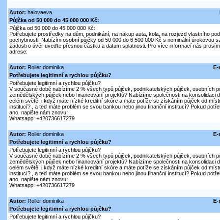
Autor:
halovaeva
Půjčka od 50 000 do 45 000 000 Kč:
Půjčka od 50 000 do 45 000 000 Kč:
Potřebujete prostředky na dům, podnikání, na nákup auta, kola, na rozjezd vlastního pod
pochybnosti. Nabízím osobní půjčky od 50 000 do 6 500 000 Kč s nominální úrokovou s
žádosti o úvěr uveďte přesnou částku a datum splatnosti. Pro více informací nás prosím 
adrese:
Autor:
Roller dominika
E-
Potřebujete legitimní a rychlou půjčku?
Potřebujete legitimní a rychlou půjčku?
V současné době nabízíme 2 % všech typů půjček, podnikatelských půjček, osobních pů
zemědělských půjček nebo financování projektů? Nabízíme společnosti na konsolidaci d
celém světě, i když máte nízké kreditní skóre a máte potíže se získáním půjček od mís
institucí? , a teď máte problém se svou bankou nebo jinou finanční institucí? Pokud pot
ano, napište nám znovu:
Whatsapp: +420736617279
Autor:
Roller dominika
E-
Potřebujete legitimní a rychlou půjčku?
Potřebujete legitimní a rychlou půjčku?
V současné době nabízíme 2 % všech typů půjček, podnikatelských půjček, osobních pů
zemědělských půjček nebo financování projektů? Nabízíme společnosti na konsolidaci d
celém světě, i když máte nízké kreditní skóre a máte potíže se získáním půjček od mís
institucí? , a teď máte problém se svou bankou nebo jinou finanční institucí? Pokud pot
ano, napište nám znovu:
Whatsapp: +420736617279
Autor:
Roller dominika
E-
Potřebujete legitimní a rychlou půjčku?
Potřebujete legitimní a rychlou půjčku?