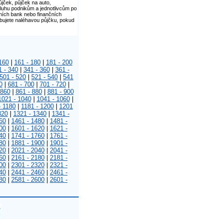
jček, půjček na auto,
luhu podnikům a jednotlivcům po
tních bank nebo finančních
řebujete naléhavou půjčku, pokud
160
|
161 - 180
|
181 - 200
1 - 340
|
341 - 360
|
361 -
501 - 520
|
521 - 540
|
541
0
|
681 - 700
|
701 - 720
|
 860
|
861 - 880
|
881 - 900
1021 - 1040
|
1041 - 1060
|
- 1180
|
1181 - 1200
|
1201
320
|
1321 - 1340
|
1341 -
60
|
1461 - 1480
|
1481 -
00
|
1601 - 1620
|
1621 -
40
|
1741 - 1760
|
1761 -
80
|
1881 - 1900
|
1901 -
20
|
2021 - 2040
|
2041 -
60
|
2161 - 2180
|
2181 -
00
|
2301 - 2320
|
2321 -
40
|
2441 - 2460
|
2461 -
80
|
2581 - 2600
|
2601 -