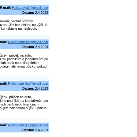
E-mail:
Halovaeva3@gmail.com
Datum:
2.4.2023
nikání, osobní potřeby,
azbou 3% bez ohledu na výši. V
kontaktujte na následující
mail:
Rollerdominika@gmail.com
Datum:
2.4.2023
jček, půjček na auto,
luhu podnikům a jednotlivcům po
tních bank nebo finančních
řebujete naléhavou půjčku, pokud
mail:
Rollerdominika@gmail.com
Datum:
2.4.2023
jček, půjček na auto,
luhu podnikům a jednotlivcům po
tních bank nebo finančních
řebujete naléhavou půjčku, pokud
mail:
Rollerdominika@gmail.com
Datum:
2.4.2023