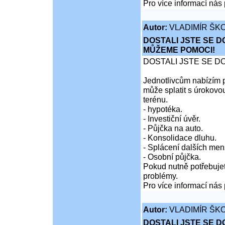
Pro více informací nás 
Autor:
VLADIMÍR ŠKO
DOSTALI JSTE SE D
MŮŽEME POMOCI!
DOSTALI JSTE SE D
Jednotlivcům nabízím p
může splatit s úrokovo
terénu.
- hypotéka.
- Investiční úvěr.
- Půjčka na auto.
- Konsolidace dluhu.
- Splácení dalších men
- Osobní půjčka.
Pokud nutně potřebujet
problémy.
Pro více informací nás 
Autor:
VLADIMÍR ŠKO
DOSTALI JSTE SE D