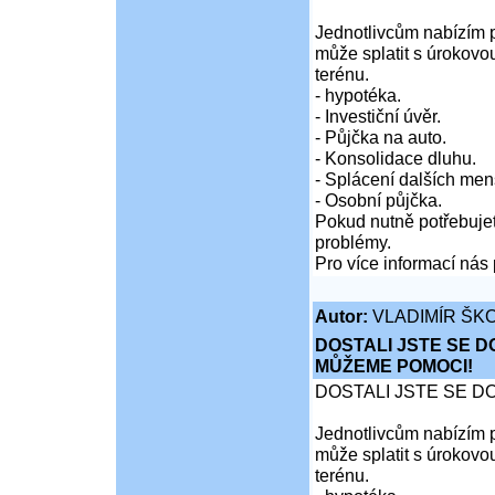
Jednotlivcům nabízím p
může splatit s úrokovo
terénu.
- hypotéka.
- Investiční úvěr.
- Půjčka na auto.
- Konsolidace dluhu.
- Splácení dalších men
- Osobní půjčka.
Pokud nutně potřebujet
problémy.
Pro více informací nás 
Autor:
VLADIMÍR ŠKO
DOSTALI JSTE SE D
MŮŽEME POMOCI!
DOSTALI JSTE SE D
Jednotlivcům nabízím p
může splatit s úrokovo
terénu.