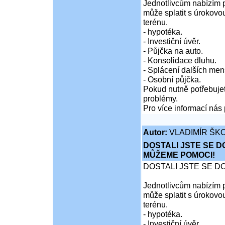
Jednotlivcům nabízím p
může splatit s úrokovo
terénu.
- hypotéka.
- Investiční úvěr.
- Půjčka na auto.
- Konsolidace dluhu.
- Splácení dalších men
- Osobní půjčka.
Pokud nutně potřebujet
problémy.
Pro více informací nás 
Autor:
VLADIMÍR ŠKO
DOSTALI JSTE SE D
MŮŽEME POMOCI!
DOSTALI JSTE SE D
Jednotlivcům nabízím p
může splatit s úrokovo
terénu.
- hypotéka.
- Investiční úvěr.