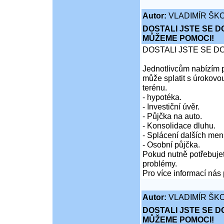
Autor:
VLADIMÍR ŠKO
DOSTALI JSTE SE D
MŮŽEME POMOCI!
DOSTALI JSTE SE D
Jednotlivcům nabízím p
může splatit s úrokovo
terénu.
- hypotéka.
- Investiční úvěr.
- Půjčka na auto.
- Konsolidace dluhu.
- Splácení dalších men
- Osobní půjčka.
Pokud nutně potřebujet
problémy.
Pro více informací nás 
Autor:
VLADIMÍR ŠKO
DOSTALI JSTE SE D
MŮŽEME POMOCI!