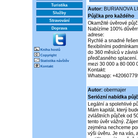
Turistika
Autor:
BURIANOVA L
Služby
Půjčka pro každého
Stravování
Okamžité úvěrové půjčk
Doprava
Nabízíme 100% důvěrné
adrese:
Rychlé a snadné řešení
flexibilními podmínkam
Kniha hostů
do 360 měsíců v závis
Copyright
předčasného splacení.
Statistika návštěv
mezi 30 000 a 80 000 
Kontakt
Kontakt:
Whatsapp: +42060779
Autor:
obermajer
Seriózní nabídka půj
Legální a spolehlivé p
Mám kapitál, který bud
zvláštních půjček od 5
tento úvěr vážný. Záje
zejména nechceme poruš
výši úvěru. Je na vás,