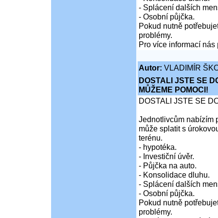
- Splácení dalších men
- Osobní půjčka.
Pokud nutně potřebujet
problémy.
Pro více informací nás 
Autor:
VLADIMÍR ŠKO
DOSTALI JSTE SE D
MŮŽEME POMOCI!
DOSTALI JSTE SE D
Jednotlivcům nabízím p
může splatit s úrokovo
terénu.
- hypotéka.
- Investiční úvěr.
- Půjčka na auto.
- Konsolidace dluhu.
- Splácení dalších men
- Osobní půjčka.
Pokud nutně potřebujet
problémy.