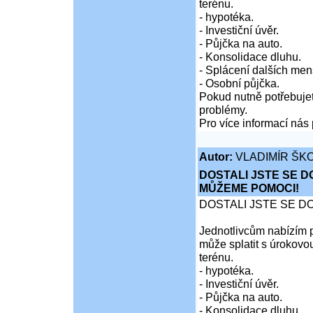
terénu.
- hypotéka.
- Investiční úvěr.
- Půjčka na auto.
- Konsolidace dluhu.
- Splácení dalších men
- Osobní půjčka.
Pokud nutně potřebujet
problémy.
Pro více informací nás 
Autor:
VLADIMÍR ŠKO
DOSTALI JSTE SE D
MŮŽEME POMOCI!
DOSTALI JSTE SE D
Jednotlivcům nabízím p
může splatit s úrokovo
terénu.
- hypotéka.
- Investiční úvěr.
- Půjčka na auto.
- Konsolidace dluhu.