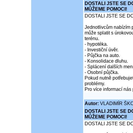
DOSTALI JSTE SE D
MŮŽEME POMOCI!
DOSTALI JSTE SE D
Jednotlivcům nabízím p
může splatit s úrokovo
terénu.
- hypotéka.
- Investiční úvěr.
- Půjčka na auto.
- Konsolidace dluhu.
- Splácení dalších men
- Osobní půjčka.
Pokud nutně potřebujet
problémy.
Pro více informací nás 
Autor:
VLADIMÍR ŠKO
DOSTALI JSTE SE D
MŮŽEME POMOCI!
DOSTALI JSTE SE D