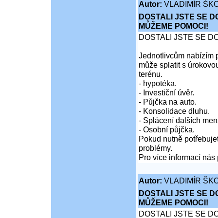
Autor:
VLADIMÍR ŠKO
DOSTALI JSTE SE D
MŮŽEME POMOCI!
DOSTALI JSTE SE D
Jednotlivcům nabízím p
může splatit s úrokovo
terénu.
- hypotéka.
- Investiční úvěr.
- Půjčka na auto.
- Konsolidace dluhu.
- Splácení dalších men
- Osobní půjčka.
Pokud nutně potřebujet
problémy.
Pro více informací nás 
Autor:
VLADIMÍR ŠKO
DOSTALI JSTE SE D
MŮŽEME POMOCI!
DOSTALI JSTE SE D