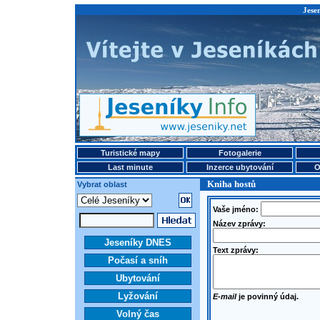
Jese
Turistické mapy
Fotogalerie
Last minute
Inzerce ubytování
O
Kniha hostů
Vybrat oblast
Vaše jméno:
Název zprávy:
Jeseníky DNES
Text zprávy:
Počasí a sníh
Ubytování
Lyžování
E-mail
je povinný údaj.
Volný čas