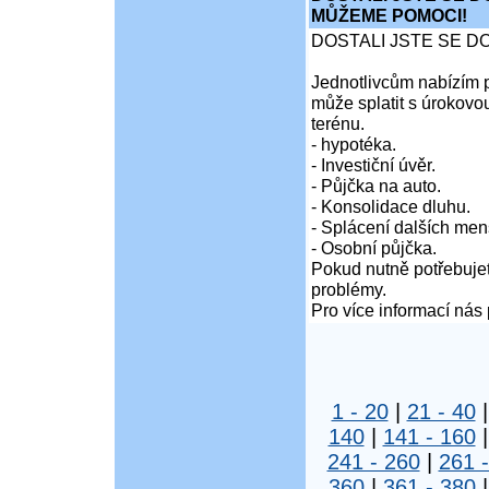
MŮŽEME POMOCI!
DOSTALI JSTE SE D
Jednotlivcům nabízím p
může splatit s úrokovo
terénu.
- hypotéka.
- Investiční úvěr.
- Půjčka na auto.
- Konsolidace dluhu.
- Splácení dalších men
- Osobní půjčka.
Pokud nutně potřebujet
problémy.
Pro více informací nás 
1 - 20
|
21 - 40
140
|
141 - 160
241 - 260
|
261 
360
|
361 - 380