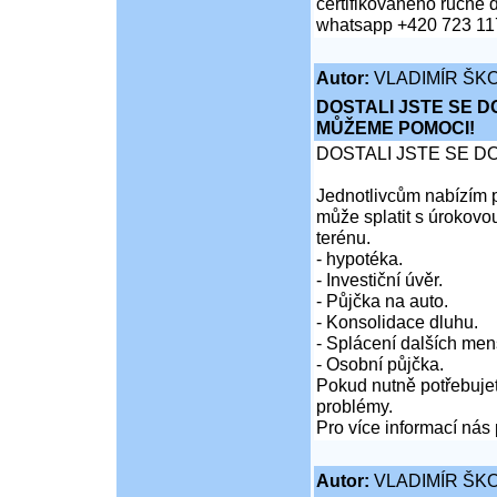
certifikovaného ručně 
whatsapp +420 723 11
Autor:
VLADIMÍR ŠKO
DOSTALI JSTE SE D
MŮŽEME POMOCI!
DOSTALI JSTE SE D
Jednotlivcům nabízím p
může splatit s úrokovo
terénu.
- hypotéka.
- Investiční úvěr.
- Půjčka na auto.
- Konsolidace dluhu.
- Splácení dalších men
- Osobní půjčka.
Pokud nutně potřebujet
problémy.
Pro více informací nás 
Autor:
VLADIMÍR ŠKO