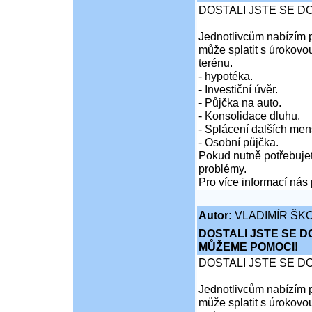
DOSTALI JSTE SE D
Jednotlivcům nabízím p
může splatit s úrokovo
terénu.
- hypotéka.
- Investiční úvěr.
- Půjčka na auto.
- Konsolidace dluhu.
- Splácení dalších men
- Osobní půjčka.
Pokud nutně potřebujet
problémy.
Pro více informací nás 
Autor:
VLADIMÍR ŠKO
DOSTALI JSTE SE D
MŮŽEME POMOCI!
DOSTALI JSTE SE D
Jednotlivcům nabízím p
může splatit s úrokovo