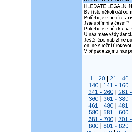
HLEDÁTE LEGÁLNÍ 
Byli jste několikrát od
Potřebujete peníze z 
Jste upřímní a čestní?
Potřebujete půjčku na 
U nás máte vždy šanci
Ještě lépe nabízíme pů
online s roční úrokovo
V případě zájmu nás pr
1 - 20
|
21 - 40
140
|
141 - 160
241 - 260
|
261 
360
|
361 - 380
461 - 480
|
481 
580
|
581 - 600
681 - 700
|
701 
800
|
801 - 820