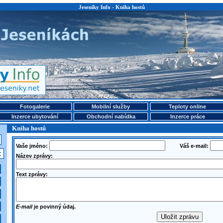
Jeseníky Info - Kniha hostů
Fotogalerie
Mobilní služby
Teploty online
Inzerce ubytování
Obchodní nabídka
Inzerce práce
Kniha hostů
Vaše jméno:
Váš e-mail:
Název zprávy:
Text zprávy:
E-mail
je povinný údaj.