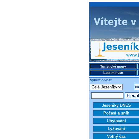
Turistické mapy
Last minute
Vybrat oblast
Jeseníky DNES
Počasí a sníh
Ubytování
Lyžování
Volný čas