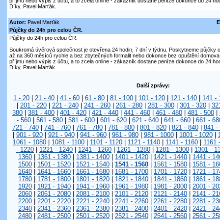
příjmu nebo výpis z účtu, a to zcela online - zákazník dostane peníze dokonce do 24 hod
Díky, Pavel Marťák.
Autor:
Pavel Marťák
E
Půjčky do 24h pro celou ČR.
Půjčky do 24h pro celou ČR.
Soukromá úvěrová společnost je otevřena 24 hodin, 7 dní v týdnu. Poskytneme půjčky on
až na 360 měsíců rychle a bez zbytečných formalit nebo dokonce bez opuštění domova. V
příjmu nebo výpis z účtu, a to zcela online - zákazník dostane peníze dokonce do 24 hod
Díky, Pavel Marťák.
Další zprávy:
1 - 20
|
21 - 40
|
41 - 60
|
61 - 80
|
81 - 100
|
101 - 120
|
121 - 140
|
141 - 
|
201 - 220
|
221 - 240
|
241 - 260
|
261 - 280
|
281 - 300
|
301 - 320
|
32
380
|
381 - 400
|
401 - 420
|
421 - 440
|
441 - 460
|
461 - 480
|
481 - 500
|
- 560
|
561 - 580
|
581 - 600
|
601 - 620
|
621 - 640
|
641 - 660
|
661 - 68
721 - 740
|
741 - 760
|
761 - 780
|
781 - 800
|
801 - 820
|
821 - 840
|
841 -
|
901 - 920
|
921 - 940
|
941 - 960
|
961 - 980
|
981 - 1000
|
1001 - 1020
|
1061 - 1080
|
1081 - 1100
|
1101 - 1120
|
1121 - 1140
|
1141 - 1160
|
1161 
- 1220
|
1221 - 1240
|
1241 - 1260
|
1261 - 1280
|
1281 - 1300
|
1301 - 1
1360
|
1361 - 1380
|
1381 - 1400
|
1401 - 1420
|
1421 - 1440
|
1441 - 14
1500
|
1501 - 1520
|
1521 - 1540
|
1541 - 1560
|
1561 - 1580
|
1581 - 16
1640
|
1641 - 1660
|
1661 - 1680
|
1681 - 1700
|
1701 - 1720
|
1721 - 17
1780
|
1781 - 1800
|
1801 - 1820
|
1821 - 1840
|
1841 - 1860
|
1861 - 18
1920
|
1921 - 1940
|
1941 - 1960
|
1961 - 1980
|
1981 - 2000
|
2001 - 20
2060
|
2061 - 2080
|
2081 - 2100
|
2101 - 2120
|
2121 - 2140
|
2141 - 21
2200
|
2201 - 2220
|
2221 - 2240
|
2241 - 2260
|
2261 - 2280
|
2281 - 23
2340
|
2341 - 2360
|
2361 - 2380
|
2381 - 2400
|
2401 - 2420
|
2421 - 24
2480
|
2481 - 2500
|
2501 - 2520
|
2521 - 2540
|
2541 - 2560
|
2561 - 25