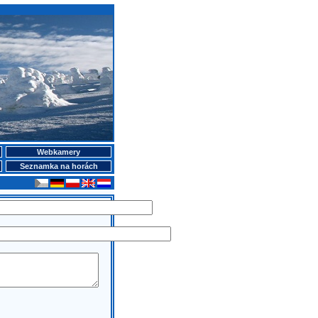
Webkamery
Seznamka na horách