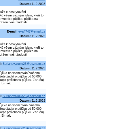
Datum:
11.2.2023
oužit k poskytování
Kč všem vážným lidem, kteří to
Investice půjčka, půjčka na
ržení vaší žádosti.
E-mail:
eva4747@email.cz
Datum:
11.2.2023
oužit k poskytování
Kč všem vážným lidem, kteří to
Investice půjčka, půjčka na
ržení vaší žádosti.
l:
Burianovalucie23@seznam.cz
Datum:
11.2.2023
ůjčka na financování vašeho
žete žádat o půjčku od 50 000
ejte potřebnou půjčku. Zaručuji
 E-mail:
l:
Burianovalucie23@seznam.cz
Datum:
11.2.2023
ůjčka na financování vašeho
žete žádat o půjčku od 50 000
ejte potřebnou půjčku. Zaručuji
 E-mail:
l:
Burianovalucie23@seznam.cz