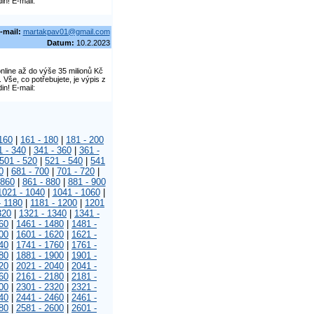
in! E-mail:
-mail:
martakpav01@gmail.com
Datum:
10.2.2023
line až do výše 35 milionů Kč
še, co potřebujete, je výpis z
in! E-mail:
160
|
161 - 180
|
181 - 200
1 - 340
|
341 - 360
|
361 -
501 - 520
|
521 - 540
|
541
0
|
681 - 700
|
701 - 720
|
 860
|
861 - 880
|
881 - 900
1021 - 1040
|
1041 - 1060
|
- 1180
|
1181 - 1200
|
1201
320
|
1321 - 1340
|
1341 -
60
|
1461 - 1480
|
1481 -
00
|
1601 - 1620
|
1621 -
40
|
1741 - 1760
|
1761 -
80
|
1881 - 1900
|
1901 -
20
|
2021 - 2040
|
2041 -
60
|
2161 - 2180
|
2181 -
00
|
2301 - 2320
|
2321 -
40
|
2441 - 2460
|
2461 -
80
|
2581 - 2600
|
2601 -