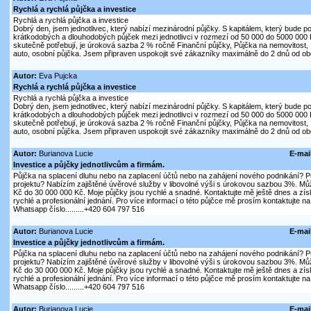
Rychlá a rychlá půjčka a investice
Rychlá a rychlá půjčka a investice
Dobrý den, jsem jednotlivec, který nabízí mezinárodní půjčky. S kapitálem, který bude p
krátkodobých a dlouhodobých půjček mezi jednotlivci v rozmezí od 50 000 do 5000 000 
skutečně potřebují, je úroková sazba 2 % ročně Finanční půjčky, Půjčka na nemovitost, 
auto, osobní půjčka. Jsem připraven uspokojit své zákazníky maximálně do 2 dnů od obd
Autor:
Eva Pujcka
Rychlá a rychlá půjčka a investice
Rychlá a rychlá půjčka a investice
Dobrý den, jsem jednotlivec, který nabízí mezinárodní půjčky. S kapitálem, který bude p
krátkodobých a dlouhodobých půjček mezi jednotlivci v rozmezí od 50 000 do 5000 000 
skutečně potřebují, je úroková sazba 2 % ročně Finanční půjčky, Půjčka na nemovitost, 
auto, osobní půjčka. Jsem připraven uspokojit své zákazníky maximálně do 2 dnů od obd
Autor:
Burianova Lucie
E-mai
Investice a půjčky jednotlivcům a firmám.
Půjčka na splacení dluhu nebo na zaplacení účtů nebo na zahájení nového podnikání? P
projektu? Nabízím zajištěné úvěrové služby v libovolné výši s úrokovou sazbou 3%. Mů
Kč do 30 000 000 Kč. Moje půjčky jsou rychlé a snadné. Kontaktujte mě ještě dnes a získ
rychlé a profesionální jednání. Pro více informací o této půjčce mě prosím kontaktujte na:
Whatsapp číslo.........+420 604 797 516
Autor:
Burianova Lucie
E-mai
Investice a půjčky jednotlivcům a firmám.
Půjčka na splacení dluhu nebo na zaplacení účtů nebo na zahájení nového podnikání? P
projektu? Nabízím zajištěné úvěrové služby v libovolné výši s úrokovou sazbou 3%. Mů
Kč do 30 000 000 Kč. Moje půjčky jsou rychlé a snadné. Kontaktujte mě ještě dnes a získ
rychlé a profesionální jednání. Pro více informací o této půjčce mě prosím kontaktujte na:
Whatsapp číslo.........+420 604 797 516
Autor:
Burianova Lucie
E-mai