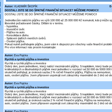
Autor:
VLADIMÍR ŠKOPÍK
E
DOSTALI JSTE SE DO ŠPATNÉ FINANČNÍ SITUACE? MŮŽEME POMOCI!
DOSTALI JSTE SE DO ŠPATNÉ FINANČNÍ SITUACE? MŮŽEME POMOCI!
Jednotlivcům nabízím půjčku ve výši 100 000 až 25 000 000 Kč komukoli, kdo ji může sp
libovolné požadované částky. Dělám to v terénu.
- hypotéka.
- Investiční úvěr.
- Půjčka na auto.
- Konsolidace dluhu.
- Splácení dalších menších úvěrů.
- Osobní půjčka.
Pokud nutně potřebujete půjčku, jsem vám k dispozici pro všechny vaše finanční problé
Pro více informací nás prosím kontaktujte:
Autor:
Eva Pujcka
Rychlá a rychlá půjčka a investice
Rychlá a rychlá půjčka a investice
Dobrý den, jsem jednotlivec, který nabízí mezinárodní půjčky. S kapitálem, který bude p
krátkodobých a dlouhodobých půjček mezi jednotlivci v rozmezí od 50 000 do 5000 000 
skutečně potřebují, je úroková sazba 2 % ročně Finanční půjčky, Půjčka na nemovitost, 
auto, osobní půjčka. Jsem připraven uspokojit své zákazníky maximálně do 2 dnů od obd
Autor:
Eva Pujcka
Rychlá a rychlá půjčka a investice
Rychlá a rychlá půjčka a investice
Dobrý den, jsem jednotlivec, který nabízí mezinárodní půjčky. S kapitálem, který bude p
krátkodobých a dlouhodobých půjček mezi jednotlivci v rozmezí od 50 000 do 5000 000 
skutečně potřebují, je úroková sazba 2 % ročně Finanční půjčky, Půjčka na nemovitost, 
auto, osobní půjčka. Jsem připraven uspokojit své zákazníky maximálně do 2 dnů od obd
Autor:
Eva Pujcka