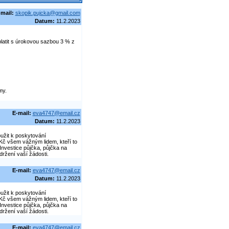
-mail:
skopik.pujcka@gmail.com
Datum:
11.2.2023
latit s úrokovou sazbou 3 % z
my.
E-mail:
eva4747@email.cz
Datum:
11.2.2023
oužit k poskytování
Kč všem vážným lidem, kteří to
Investice půjčka, půjčka na
ržení vaší žádosti.
E-mail:
eva4747@email.cz
Datum:
11.2.2023
oužit k poskytování
Kč všem vážným lidem, kteří to
Investice půjčka, půjčka na
ržení vaší žádosti.
E-mail:
eva4747@email.cz