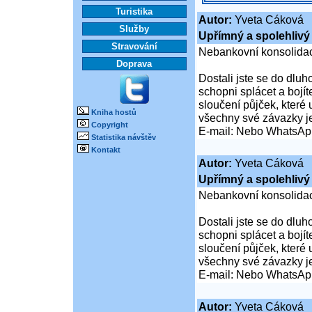
Turistika
Autor:
Yveta Cáková
Služby
Upřímný a spolehlivý 
Stravování
Nebankovní konsolidac
Doprava
Dostali jste se do dluho
schopni splácet a boj
sloučení půjček, které
Kniha hostů
všechny své závazky j
Copyright
E-mail: Nebo WhatsAp
Statistika návštěv
Kontakt
Autor:
Yveta Cáková
Upřímný a spolehlivý 
Nebankovní konsolidac
Dostali jste se do dluho
schopni splácet a boj
sloučení půjček, které
všechny své závazky j
E-mail: Nebo WhatsAp
Autor:
Yveta Cáková