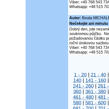
Viber: +40 768 543 73
Whatsapp: +48 515 70
Autor:
Beata MICHAL
Nečekejte ani minutu
Dobrý den, jste nezaměs
soukromou půjčku. Neč
požadovanou částku pů
roční úrokovou sazbou
Viber: +40 768 543 73
Whatsapp: +48 515 70
1 - 20
|
21 - 40
140
|
141 - 160
241 - 260
|
261 
360
|
361 - 380
461 - 480
|
481 
580
|
581 - 600
681 - 700
|
701 