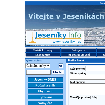
Jese
Turistické mapy
Fotogalerie
Last minute
Inzerce ubytování
O
Kniha hostů
Vybrat oblast
Vaše jméno:
Název zprávy:
Jeseníky DNES
Text zprávy:
Počasí a sníh
Ubytování
Lyžování
E-mail
je povinný údaj.
Volný čas