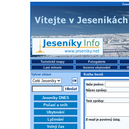
Jese
Turistické mapy
Fotogalerie
Last minute
Inzerce ubytování
O
Kniha hostů
Vybrat oblast
Vaše jméno:
Název zprávy:
Jeseníky DNES
Text zprávy:
Počasí a sníh
Ubytování
Lyžování
E-mail
je povinný údaj.
Volný čas