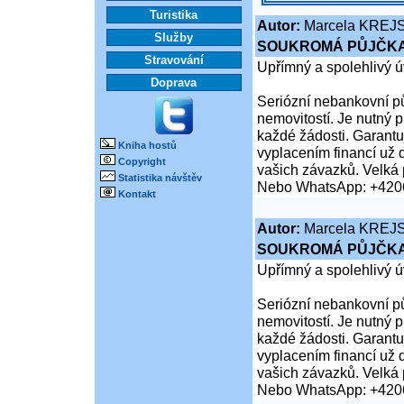
Turistika
Autor:
Marcela KREJ
Služby
SOUKROMÁ PŮJČKA
Stravování
Upřímný a spolehlivý ú
Doprava
Seriózní nebankovní pů
nemovitostí. Je nutný 
každé žádosti. Garantuj
Kniha hostů
vyplacením financí už 
Copyright
vašich závazků. Velká 
Statistika návštěv
Nebo WhatsApp: +420
Kontakt
Autor:
Marcela KREJ
SOUKROMÁ PŮJČKA
Upřímný a spolehlivý ú
Seriózní nebankovní pů
nemovitostí. Je nutný 
každé žádosti. Garantuj
vyplacením financí už 
vašich závazků. Velká 
Nebo WhatsApp: +420