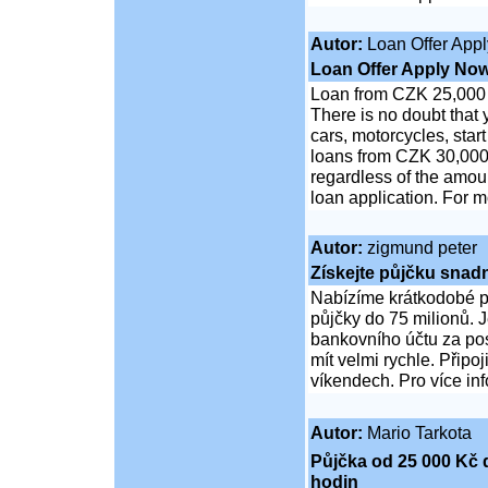
Autor:
Loan Offer App
Loan Offer Apply No
Loan from CZK 25,000 
There is no doubt that 
cars, motorcycles, star
loans from CZK 30,000 
regardless of the amou
loan application. For m
Autor:
zigmund peter
Získejte půjčku snad
Nabízíme krátkodobé 
půjčky do 75 milionů. 
bankovního účtu za po
mít velmi rychle. Připo
víkendech. Pro více inf
Autor:
Mario Tarkota
Půjčka od 25 000 Kč 
hodin