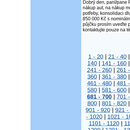
Dobrý den, paní/pane P
nákup aut, na nákup mo
potřeby, konsolidaci d
850 000 Kč s nominální
půjčku prosím uveďte p
kontaktujte pouze na t
1 - 20
|
21 - 40
140
|
141 - 160
241 - 260
|
261 
360
|
361 - 380
461 - 480
|
481 
580
|
581 - 600
681 - 700
|
701 
800
|
801 - 820
901 - 920
|
921 -
- 1020
|
1021 - 1
1101 - 1120
|
11