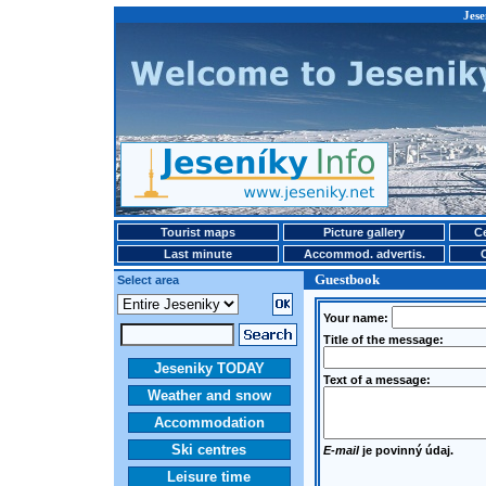
Jese
Tourist maps
Picture gallery
Ce
Last minute
Accommod. advertis.
Guestbook
Select area
Your name:
Title of the message:
Jeseniky TODAY
Text of a message:
Weather and snow
Accommodation
Ski centres
E-mail
je povinný údaj.
Leisure time