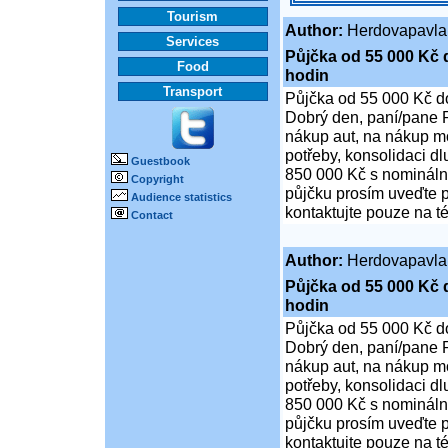
Tourism
Author:
Herdovapavla
Services
Půjčka od 55 000 Kč 
Food
hodin
Transport
Půjčka od 55 000 Kč d
Dobrý den, paní/pane P
nákup aut, na nákup mo
potřeby, konsolidaci d
Guestbook
850 000 Kč s nominální
Copyright
půjčku prosím uveďte p
Audience statistics
kontaktujte pouze na t
Contact
Author:
Herdovapavla
Půjčka od 55 000 Kč 
hodin
Půjčka od 55 000 Kč d
Dobrý den, paní/pane P
nákup aut, na nákup mo
potřeby, konsolidaci d
850 000 Kč s nominální
půjčku prosím uveďte p
kontaktujte pouze na t