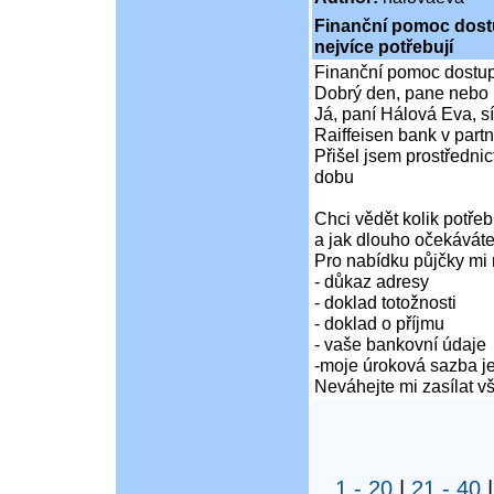
Finanční pomoc dostup
nejvíce potřebují
Finanční pomoc dostupná
Dobrý den, pane nebo 
Já, paní Hálová Eva, sí
Raiffeisen bank v partn
Přišel jsem prostředni
dobu
Chci vědět kolik potře
a jak dlouho očekáváte
Pro nabídku půjčky mi 
- důkaz adresy
- doklad totožnosti
- doklad o příjmu
- vaše bankovní údaje
-moje úroková sazba je
Neváhejte mi zasílat 
1 - 20
|
21 - 40