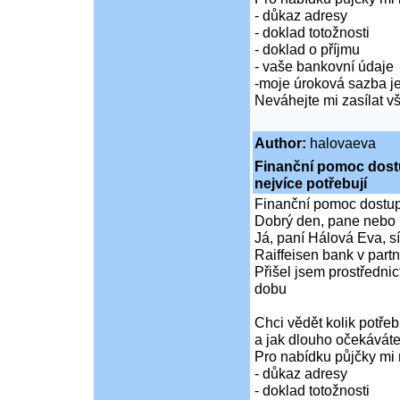
- důkaz adresy
- doklad totožnosti
- doklad o příjmu
- vaše bankovní údaje
-moje úroková sazba je
Neváhejte mi zasílat 
Author:
halovaeva
Finanční pomoc dostup
nejvíce potřebují
Finanční pomoc dostupná
Dobrý den, pane nebo 
Já, paní Hálová Eva, sí
Raiffeisen bank v partn
Přišel jsem prostředni
dobu
Chci vědět kolik potře
a jak dlouho očekáváte
Pro nabídku půjčky mi 
- důkaz adresy
- doklad totožnosti