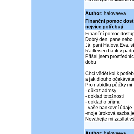
Author:
halovaeva
Finanční pomoc dostup
nejvíce potřebují
Finanční pomoc dostupná
Dobrý den, pane nebo 
Já, paní Hálová Eva, sí
Raiffeisen bank v partn
Přišel jsem prostředni
dobu
Chci vědět kolik potře
a jak dlouho očekáváte
Pro nabídku půjčky mi 
- důkaz adresy
- doklad totožnosti
- doklad o příjmu
- vaše bankovní údaje
-moje úroková sazba je
Neváhejte mi zasílat 
Author:
halovaeva