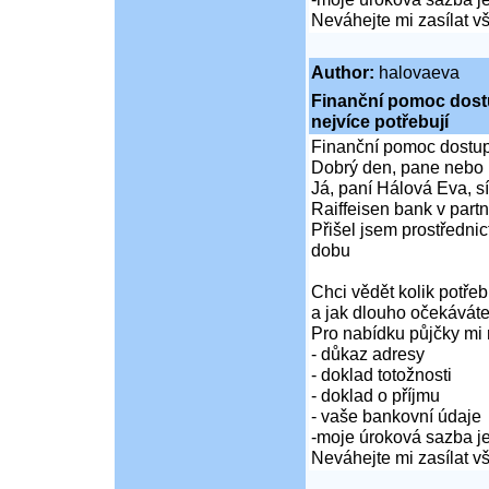
Neváhejte mi zasílat 
Author:
halovaeva
Finanční pomoc dostup
nejvíce potřebují
Finanční pomoc dostupná
Dobrý den, pane nebo 
Já, paní Hálová Eva, sí
Raiffeisen bank v partn
Přišel jsem prostředni
dobu
Chci vědět kolik potře
a jak dlouho očekáváte
Pro nabídku půjčky mi 
- důkaz adresy
- doklad totožnosti
- doklad o příjmu
- vaše bankovní údaje
-moje úroková sazba je
Neváhejte mi zasílat 