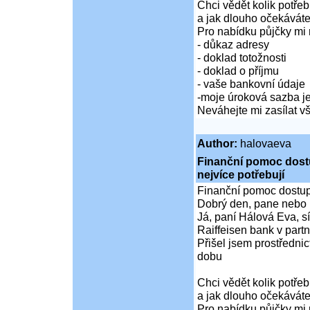
Chci vědět kolik potře
a jak dlouho očekáváte
Pro nabídku půjčky mi 
- důkaz adresy
- doklad totožnosti
- doklad o příjmu
- vaše bankovní údaje
-moje úroková sazba je
Neváhejte mi zasílat 
Author:
halovaeva
Finanční pomoc dostup
nejvíce potřebují
Finanční pomoc dostupná
Dobrý den, pane nebo 
Já, paní Hálová Eva, sí
Raiffeisen bank v partn
Přišel jsem prostředni
dobu
Chci vědět kolik potře
a jak dlouho očekáváte
Pro nabídku půjčky mi 