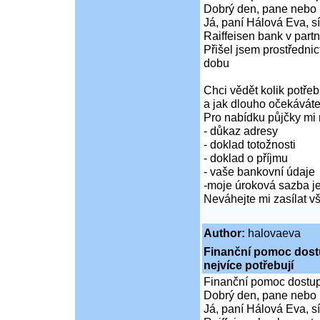
Dobrý den, pane nebo 
Já, paní Hálová Eva, sí
Raiffeisen bank v partn
Přišel jsem prostředni
dobu
Chci vědět kolik potře
a jak dlouho očekáváte
Pro nabídku půjčky mi 
- důkaz adresy
- doklad totožnosti
- doklad o příjmu
- vaše bankovní údaje
-moje úroková sazba je
Neváhejte mi zasílat 
Author:
halovaeva
Finanční pomoc dostup
nejvíce potřebují
Finanční pomoc dostupná
Dobrý den, pane nebo 
Já, paní Hálová Eva, sí