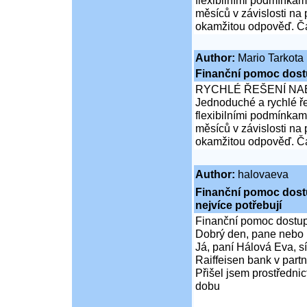
flexibilními podmínkam
měsíců v závislosti na
okamžitou odpověď. Čá
Author:
Mario Tarkota
Finanční pomoc dost
RYCHLÉ ŘEŠENÍ NA
Jednoduché a rychlé ře
flexibilními podmínkam
měsíců v závislosti na
okamžitou odpověď. Čá
Author:
halovaeva
Finanční pomoc dostup
nejvíce potřebují
Finanční pomoc dostupná
Dobrý den, pane nebo 
Já, paní Hálová Eva, sí
Raiffeisen bank v partn
Přišel jsem prostředni
dobu