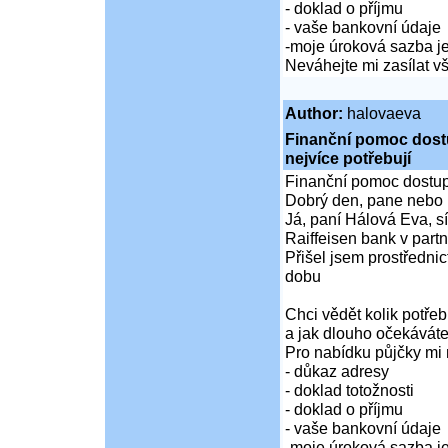
- doklad o příjmu
- vaše bankovní údaje
-moje úroková sazba je
Neváhejte mi zasílat 
Author:
halovaeva
Finanční pomoc dostup
nejvíce potřebují
Finanční pomoc dostupná
Dobrý den, pane nebo 
Já, paní Hálová Eva, sí
Raiffeisen bank v partn
Přišel jsem prostředni
dobu
Chci vědět kolik potře
a jak dlouho očekáváte
Pro nabídku půjčky mi 
- důkaz adresy
- doklad totožnosti
- doklad o příjmu
- vaše bankovní údaje
-moje úroková sazba je