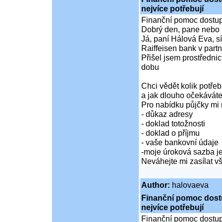
nejvíce potřebují
Finanční pomoc dostupná
Dobrý den, pane nebo 
Já, paní Hálová Eva, sí
Raiffeisen bank v partn
Přišel jsem prostředni
dobu
Chci vědět kolik potře
a jak dlouho očekáváte
Pro nabídku půjčky mi 
- důkaz adresy
- doklad totožnosti
- doklad o příjmu
- vaše bankovní údaje
-moje úroková sazba je
Neváhejte mi zasílat 
Author:
halovaeva
Finanční pomoc dostup
nejvíce potřebují
Finanční pomoc dostupná