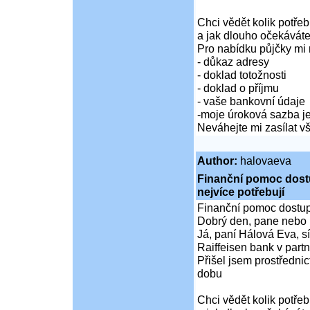
Chci vědět kolik potře
a jak dlouho očekáváte
Pro nabídku půjčky mi 
- důkaz adresy
- doklad totožnosti
- doklad o příjmu
- vaše bankovní údaje
-moje úroková sazba je
Neváhejte mi zasílat 
Author:
halovaeva
Finanční pomoc dostup
nejvíce potřebují
Finanční pomoc dostupná
Dobrý den, pane nebo 
Já, paní Hálová Eva, sí
Raiffeisen bank v partn
Přišel jsem prostředni
dobu
Chci vědět kolik potře