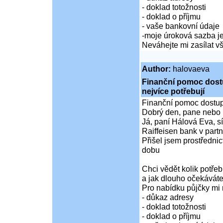
- doklad totožnosti
- doklad o příjmu
- vaše bankovní údaje
-moje úroková sazba je
Neváhejte mi zasílat 
Author:
halovaeva
Finanční pomoc dostup
nejvíce potřebují
Finanční pomoc dostupná
Dobrý den, pane nebo 
Já, paní Hálová Eva, sí
Raiffeisen bank v partn
Přišel jsem prostředni
dobu
Chci vědět kolik potře
a jak dlouho očekáváte
Pro nabídku půjčky mi 
- důkaz adresy
- doklad totožnosti
- doklad o příjmu