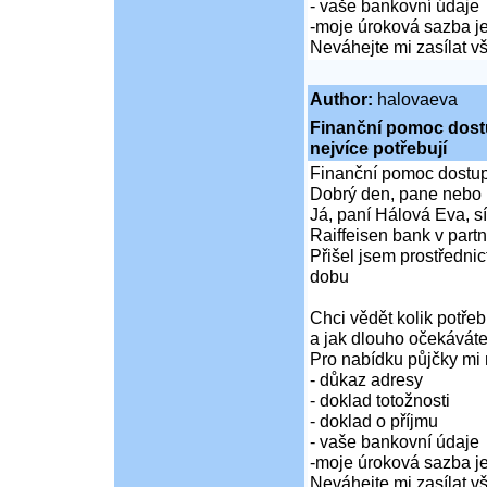
- vaše bankovní údaje
-moje úroková sazba je
Neváhejte mi zasílat 
Author:
halovaeva
Finanční pomoc dostup
nejvíce potřebují
Finanční pomoc dostupná
Dobrý den, pane nebo 
Já, paní Hálová Eva, sí
Raiffeisen bank v partn
Přišel jsem prostředni
dobu
Chci vědět kolik potře
a jak dlouho očekáváte
Pro nabídku půjčky mi 
- důkaz adresy
- doklad totožnosti
- doklad o příjmu
- vaše bankovní údaje
-moje úroková sazba je
Neváhejte mi zasílat 