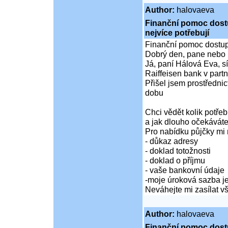
Author:
halovaeva
Finanční pomoc dostup
nejvíce potřebují
Finanční pomoc dostupná
Dobrý den, pane nebo 
Já, paní Hálová Eva, sí
Raiffeisen bank v partn
Přišel jsem prostředni
dobu
Chci vědět kolik potře
a jak dlouho očekáváte
Pro nabídku půjčky mi 
- důkaz adresy
- doklad totožnosti
- doklad o příjmu
- vaše bankovní údaje
-moje úroková sazba je
Neváhejte mi zasílat 
Author:
halovaeva
Finanční pomoc dostup