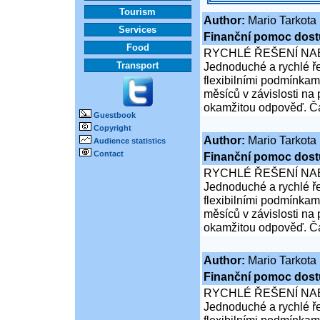
Tourism
Author:
Mario Tarkota
Services
Finanční pomoc dost
Food
RYCHLÉ ŘEŠENÍ NA
Transport
Jednoduché a rychlé ře
flexibilními podmínkam
měsíců v závislosti na
okamžitou odpověď. Čá
Guestbook
Copyright
Author:
Mario Tarkota
Audience statistics
Contact
Finanční pomoc dost
RYCHLÉ ŘEŠENÍ NA
Jednoduché a rychlé ře
flexibilními podmínkam
měsíců v závislosti na
okamžitou odpověď. Čá
Author:
Mario Tarkota
Finanční pomoc dost
RYCHLÉ ŘEŠENÍ NA
Jednoduché a rychlé ře