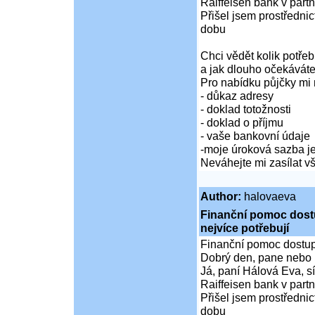
Raiffeisen bank v partn
Přišel jsem prostředni
dobu
Chci vědět kolik potře
a jak dlouho očekáváte
Pro nabídku půjčky mi 
- důkaz adresy
- doklad totožnosti
- doklad o příjmu
- vaše bankovní údaje
-moje úroková sazba je
Neváhejte mi zasílat 
Author:
halovaeva
Finanční pomoc dostup
nejvíce potřebují
Finanční pomoc dostupná
Dobrý den, pane nebo 
Já, paní Hálová Eva, sí
Raiffeisen bank v partn
Přišel jsem prostředni
dobu