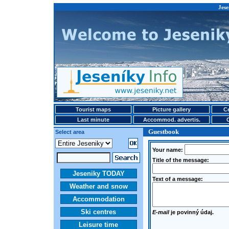
Jese
Tourist maps
Picture gallery
Ce
Last minute
Accommod. advertis.
Guestbook
Select area
Your name:
Title of the message:
Jeseniky TODAY
Text of a message:
Weather and snow
Accommodation
Ski centres
E-mail
je povinný údaj.
Leisure time