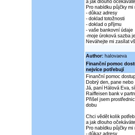
a jak dlouho očekáváte
Pro nabídku půjčky mi 
- důkaz adresy
- doklad totožnosti
- doklad o příjmu
- vaše bankovní údaje
-moje úroková sazba je
Neváhejte mi zasílat 
Author:
halovaeva
Finanční pomoc dostup
nejvíce potřebují
Finanční pomoc dostupná
Dobrý den, pane nebo 
Já, paní Hálová Eva, sí
Raiffeisen bank v partn
Přišel jsem prostředni
dobu
Chci vědět kolik potře
a jak dlouho očekáváte
Pro nabídku půjčky mi 
- důkaz adresy