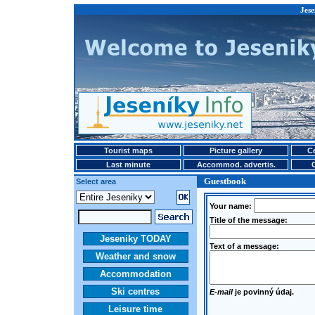
Jese
Tourist maps
Picture gallery
Ce
Last minute
Accommod. advertis.
Guestbook
Select area
Your name:
Title of the message:
Jeseniky TODAY
Text of a message:
Weather and snow
Accommodation
Ski centres
E-mail
je povinný údaj.
Leisure time