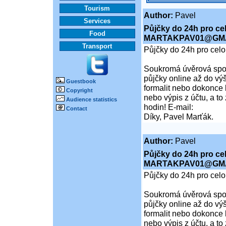
Tourism
Author:
Pavel
Services
Půjčky do 24h pro ce
Food
MARTAKPAV01@GMA
Transport
Půjčky do 24h pro cel
Soukromá úvěrová spol
půjčky online až do vý
Guestbook
formalit nebo dokonce 
Copyright
nebo výpis z účtu, a t
Audience statistics
hodin! E-mail:
Contact
Díky, Pavel Marťák.
Author:
Pavel
Půjčky do 24h pro ce
MARTAKPAV01@GMA
Půjčky do 24h pro cel
Soukromá úvěrová spol
půjčky online až do vý
formalit nebo dokonce 
nebo výpis z účtu, a t