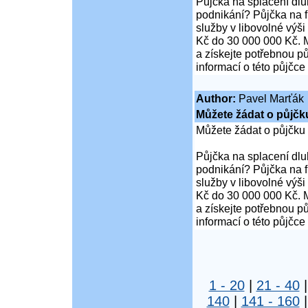
Půjčka na splacení dl
podnikání? Půjčka na 
služby v libovolné výš
Kč do 30 000 000 Kč. M
a získejte potřebnou pů
informací o této půjčce
Author:
Pavel Marťák
Můžete žádat o půjčk
Můžete žádat o půjčku
Půjčka na splacení dl
podnikání? Půjčka na 
služby v libovolné výš
Kč do 30 000 000 Kč. M
a získejte potřebnou pů
informací o této půjčce
1 - 20
|
21 - 40
140
|
141 - 160