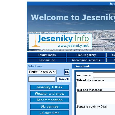
Jese
Tourist maps
Picture gallery
Ce
Last minute
Accommod. advertis.
Guestbook
Select area
Your name:
Title of the message:
Jeseniky TODAY
Text of a message:
Weather and snow
Accommodation
Ski centres
E-mail
je povinný údaj.
Leisure time