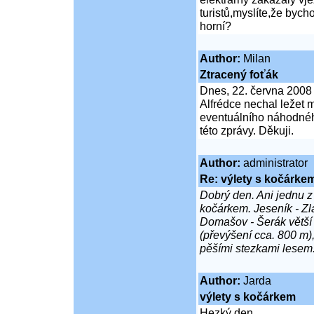
turistů,myslíte,že byc
horní?
Author:
Milan
Ztracený foťák
Dnes, 22. června 2008
Alfrédce nechal ležet
eventuálního náhodného
této zprávy. Děkuji.
Author:
administrator
Re: výlety s kočárke
Dobrý den. Ani jednu z
kočárkem. Jeseník - Zl
Domašov - Šerák větší č
(převýšení cca. 800 m)
pěšími stezkami lesem
Author:
Jarda
výlety s kočárkem
Hezký den.