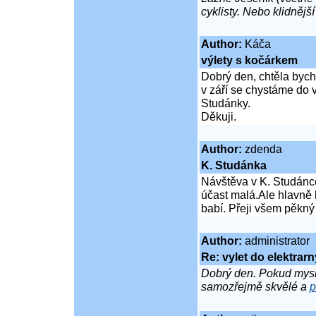
cyklisty. Nebo klidněj
Author:
Káča
výlety s kočárkem
Dobrý den, chtěla bych 
v září se chystáme do 
Studánky.
Děkuji.
Author:
zdenda
K. Studánka
Návštěva v K. Studánce
účast malá.Ale hlavně l
babí. Přeji všem pěkný
Author:
administrator
Re: vylet do elektrarn
Dobrý den. Pokud mysl
samozřejmě skvělé a
p