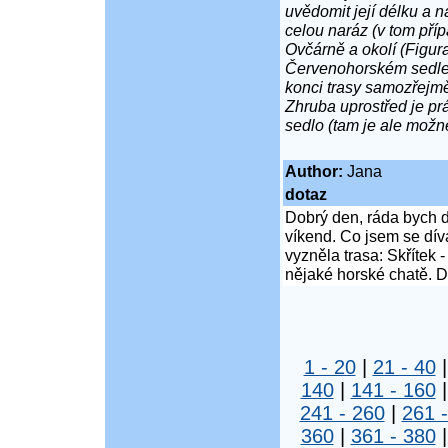
uvědomit její délku a n
celou naráz (v tom příp
Ovčárně a okolí (Figur
Červenohorském sedle (
konci trasy samozřejmě
Zhruba uprostřed je p
sedlo (tam je ale možné
Author:
Jana
dotaz
Dobrý den, ráda bych d
víkend. Co jsem se díva
vyzněla trasa: Skřítek
nějaké horské chatě. 
1 - 20
|
21 - 40
140
|
141 - 160
241 - 260
|
261 
360
|
361 - 380