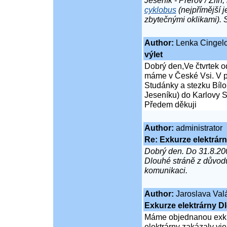
Jeseník - Přerov / Zlín
cyklobus
(nejpřímější 
zbytečnými oklikami). S
Author:
Lenka Cingel
výlet
Dobrý den,Ve čtvrtek o
máme v České Vsi. V p
Studánky a stezku Bílo
Jeseníku) do Karlovy S
Předem děkuji
Author:
administrator
Re: Exkurze elektrár
Dobrý den. Do 31.8.200
Dlouhé stráně z důvodu
komunikaci.
Author:
Jaroslava Val
Exkurze elektrárny D
Máme objednanou exkur
elektrárny zakázaly vj