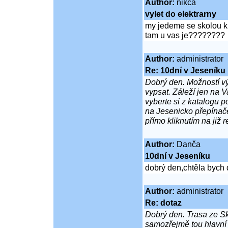
Author:
nikca
vylet do elektrarny
my jedeme se skolou k 
tam u vas je????????
Author:
administrator
Re: 10dní v Jeseníku
Dobrý den. Možností výl
vypsat. Záleží jen na 
vyberte si z katalogu p
na Jesenicko přepínač
přímo kliknutím na již
Author:
Danča
10dní v Jeseníku
dobrý den,chtěla bych d
Author:
administrator
Re: dotaz
Dobrý den. Trasa ze S
samozřejmě tou hlavní 