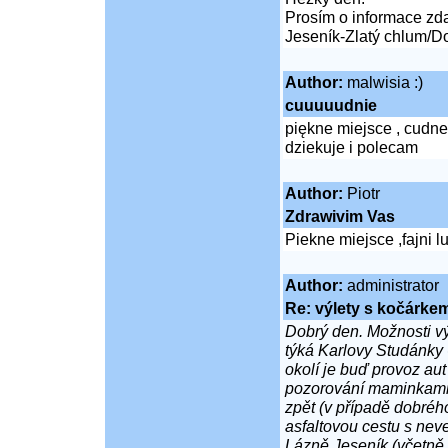
Prosím o informace zda-
Jeseník-Zlatý chlum/D
Author:
malwisia :)
cuuuuudnie
piękne miejsce , cudne
dziekuje i polecam
Author:
Piotr
Zdrawivim Vas
Piekne miejsce ,fajni l
Author:
administrator
Re: výlety s kočárke
Dobrý den. Možnosti vý
týká Karlovy Studánky 
okolí je buď provoz aut
pozorování maminkami 
zpět (v případě dobréh
asfaltovou cestu s nev
Lázně Jeseník (včetně 