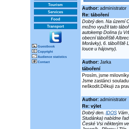
Tourism
Author:
administrator
Services
Re: táboření
Food
Dobrý den. Na území C
Transport
možno využít tato tábo
autokemp Dolina (u Vr
obecní tábořiště Albrec
Morávky), 6. tábořiště
Guestbook
louce u hájovny).
Copyright
Audience statistics
Author:
Jarka
Contact
táboření
Prosím, jsme milovníky 
Jsme zastánci souladu s
neškodit.Děkuji za prav
Author:
administrator
Re: výlet
Dobrý den.
IDOS
Vám p
Studánka) nabídne řadu 
České Vsi některým vel