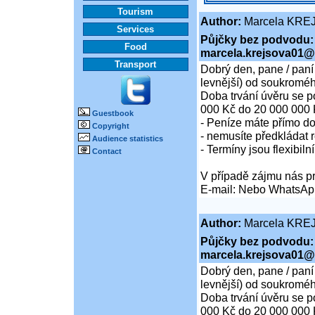
Tourism
Author:
Marcela KRE
Services
Půjčky bez podvodu:
Food
marcela.krejsova01@
Transport
Dobrý den, pane / paní
levnější) od soukroméh
Doba trvání úvěru se p
000 Kč do 20 000 000 
Guestbook
- Peníze máte přímo d
Copyright
- nemusíte předkládat r
Audience statistics
- Termíny jsou flexibiln
Contact
V případě zájmu nás pr
E-mail: Nebo WhatsAp
Author:
Marcela KRE
Půjčky bez podvodu:
marcela.krejsova01@
Dobrý den, pane / paní
levnější) od soukroméh
Doba trvání úvěru se p
000 Kč do 20 000 000 