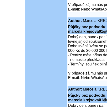
V případě zájmu nás pr
E-mail: Nebo WhatsAp
Author:
Marcela KRE
Půjčky bez podvodu:
marcela.krejsova01@
Dobrý den, pane / paní
levnější) od soukroméh
Doba trvání úvěru se p
000 Kč do 20 000 000 
- Peníze máte přímo d
- nemusíte předkládat r
- Termíny jsou flexibiln
V případě zájmu nás pr
E-mail: Nebo WhatsAp
Author:
Marcela KRE
Půjčky bez podvodu:
marcela.krejsova01@
Dobrý den, pane / paní