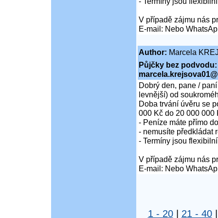
- Termíny jsou flexibiln
V případě zájmu nás pr
E-mail: Nebo WhatsAp
Author:
Marcela KRE
Půjčky bez podvodu:
marcela.krejsova01@
Dobrý den, pane / paní
levnější) od soukroméh
Doba trvání úvěru se p
000 Kč do 20 000 000 
- Peníze máte přímo d
- nemusíte předkládat r
- Termíny jsou flexibiln
V případě zájmu nás pr
E-mail: Nebo WhatsAp
1 - 20
|
21 - 40