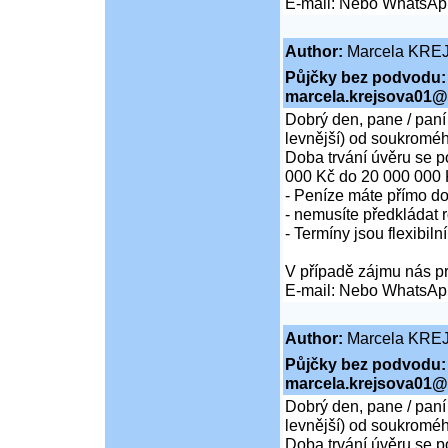
E-mail: Nebo WhatsAp
Author:
Marcela KRE
Půjčky bez podvodu:
marcela.krejsova01@
Dobrý den, pane / paní
levnější) od soukroméh
Doba trvání úvěru se p
000 Kč do 20 000 000 
- Peníze máte přímo d
- nemusíte předkládat r
- Termíny jsou flexibiln
V případě zájmu nás pr
E-mail: Nebo WhatsAp
Author:
Marcela KRE
Půjčky bez podvodu:
marcela.krejsova01@
Dobrý den, pane / paní
levnější) od soukroméh
Doba trvání úvěru se p