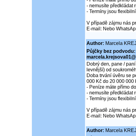
- nemusíte předkládat r
- Termíny jsou flexibiln
V případě zájmu nás pr
E-mail: Nebo WhatsAp
Author:
Marcela KRE
Půjčky bez podvodu:
marcela.krejsova01@
Dobrý den, pane / paní
levnější) od soukroméh
Doba trvání úvěru se p
000 Kč do 20 000 000 
- Peníze máte přímo d
- nemusíte předkládat r
- Termíny jsou flexibiln
V případě zájmu nás pr
E-mail: Nebo WhatsAp
Author:
Marcela KRE