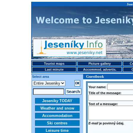
Jese
Tourist maps
Picture gallery
Ce
Last minute
Accommod. advertis.
Guestbook
Select area
Your name:
Title of the message:
Jeseniky TODAY
Text of a message:
Weather and snow
Accommodation
Ski centres
E-mail
je povinný údaj.
Leisure time