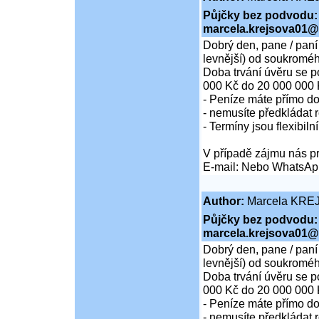
Půjčky bez podvodu:
marcela.krejsova01@
Dobrý den, pane / paní
levnější) od soukroméh
Doba trvání úvěru se p
000 Kč do 20 000 000 
- Peníze máte přímo d
- nemusíte předkládat r
- Termíny jsou flexibiln
V případě zájmu nás pr
E-mail: Nebo WhatsAp
Author:
Marcela KRE
Půjčky bez podvodu:
marcela.krejsova01@
Dobrý den, pane / paní
levnější) od soukroméh
Doba trvání úvěru se p
000 Kč do 20 000 000 
- Peníze máte přímo d
- nemusíte předkládat r