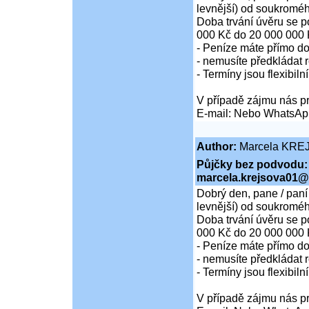
levnější) od soukroméh
Doba trvání úvěru se p
000 Kč do 20 000 000 
- Peníze máte přímo d
- nemusíte předkládat r
- Termíny jsou flexibiln
V případě zájmu nás pr
E-mail: Nebo WhatsAp
Author:
Marcela KRE
Půjčky bez podvodu:
marcela.krejsova01@
Dobrý den, pane / paní
levnější) od soukroméh
Doba trvání úvěru se p
000 Kč do 20 000 000 
- Peníze máte přímo d
- nemusíte předkládat r
- Termíny jsou flexibiln
V případě zájmu nás pr