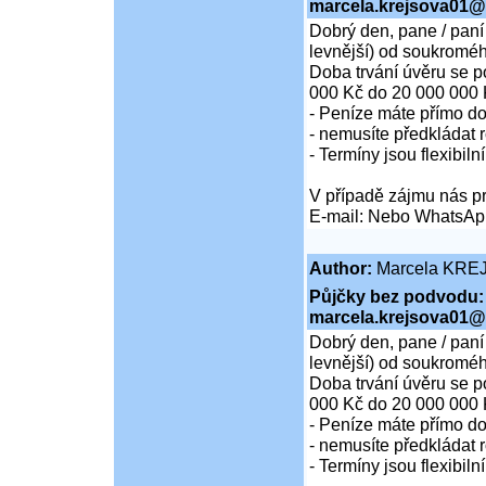
marcela.krejsova01@
Dobrý den, pane / paní
levnější) od soukroméh
Doba trvání úvěru se p
000 Kč do 20 000 000 
- Peníze máte přímo d
- nemusíte předkládat r
- Termíny jsou flexibiln
V případě zájmu nás pr
E-mail: Nebo WhatsAp
Author:
Marcela KRE
Půjčky bez podvodu:
marcela.krejsova01@
Dobrý den, pane / paní
levnější) od soukroméh
Doba trvání úvěru se p
000 Kč do 20 000 000 
- Peníze máte přímo d
- nemusíte předkládat r
- Termíny jsou flexibiln