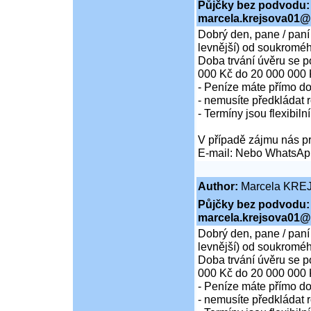
Půjčky bez podvodu:
marcela.krejsova01@
Dobrý den, pane / paní
levnější) od soukroméh
Doba trvání úvěru se p
000 Kč do 20 000 000 
- Peníze máte přímo d
- nemusíte předkládat r
- Termíny jsou flexibiln
V případě zájmu nás pr
E-mail: Nebo WhatsAp
Author:
Marcela KRE
Půjčky bez podvodu:
marcela.krejsova01@
Dobrý den, pane / paní
levnější) od soukroméh
Doba trvání úvěru se p
000 Kč do 20 000 000 
- Peníze máte přímo d
- nemusíte předkládat r