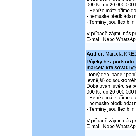
000 Kč do 20 000 000 
- Peníze máte přímo d
- nemusíte předkládat r
- Termíny jsou flexibiln
V případě zájmu nás pr
E-mail: Nebo WhatsAp
Author:
Marcela KRE
Půjčky bez podvodu:
marcela.krejsova01@
Dobrý den, pane / paní
levnější) od soukroméh
Doba trvání úvěru se p
000 Kč do 20 000 000 
- Peníze máte přímo d
- nemusíte předkládat r
- Termíny jsou flexibiln
V případě zájmu nás pr
E-mail: Nebo WhatsAp