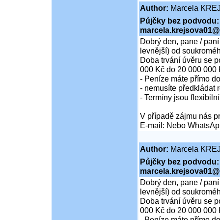
Author:
Marcela KRE
Půjčky bez podvodu:
marcela.krejsova01@
Dobrý den, pane / paní
levnější) od soukroméh
Doba trvání úvěru se p
000 Kč do 20 000 000 
- Peníze máte přímo d
- nemusíte předkládat r
- Termíny jsou flexibiln
V případě zájmu nás pr
E-mail: Nebo WhatsAp
Author:
Marcela KRE
Půjčky bez podvodu:
marcela.krejsova01@
Dobrý den, pane / paní
levnější) od soukroméh
Doba trvání úvěru se p
000 Kč do 20 000 000 
- Peníze máte přímo d