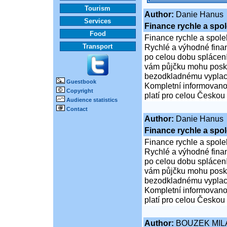
Tourism
Author:
Danie Hanus
Services
Finance rychle a spol
Food
Finance rychle a spole
Transport
Rychlé a výhodné fina
po celou dobu splácení.
vám půjčku mohu poskyt
bezodkladnému vyplacen
Guestbook
Kompletní informovanos
Copyright
platí pro celou Českou 
Audience statistics
Contact
Author:
Danie Hanus
Finance rychle a spol
Finance rychle a spole
Rychlé a výhodné fina
po celou dobu splácení.
vám půjčku mohu poskyt
bezodkladnému vyplacen
Kompletní informovanos
platí pro celou Českou 
Author:
BOUZEK MIL