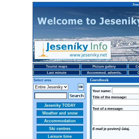
Jese
Tourist maps
Picture gallery
Ce
Last minute
Accommod. advertis.
Guestbook
Select area
Your name:
Title of the message:
Jeseniky TODAY
Text of a message:
Weather and snow
Accommodation
Ski centres
E-mail
je povinný údaj.
Leisure time