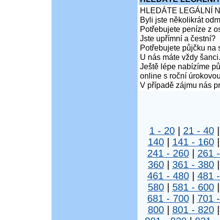
HLEDÁTE LEGÁLNÍ 
Byli jste několikrát od
Potřebujete peníze z 
Jste upřímní a čestní?
Potřebujete půjčku na 
U nás máte vždy šanci
Ještě lépe nabízíme pů
online s roční úrokovo
V případě zájmu nás pr
1 - 20
|
21 - 40
140
|
141 - 160
241 - 260
|
261 
360
|
361 - 380
461 - 480
|
481 
580
|
581 - 600
681 - 700
|
701 
800
|
801 - 820