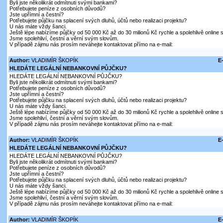
Byli jste několikrát odmítnuti svými bankami?
Potřebujete peníze z osobních důvodů?
Jste upřímní a čestní?
Potřebujete půjčku na splacení svých dluhů, účtů nebo realizaci projektu?
U nás máte vždy šanci.
Ještě lépe nabízíme půjčky od 50 000 Kč až do 30 milionů Kč rychle a spolehlivě online
Jsme spolehliví, čestní a věrní svým slovům.
V případě zájmu nás prosím neváhejte kontaktovat přímo na e-mail:
Author:
VLADIMÍR ŠKOPÍK
E
HLEDÁTE LEGÁLNÍ NEBANKOVNÍ PŮJČKU?
HLEDÁTE LEGÁLNÍ NEBANKOVNÍ PŮJČKU?
Byli jste několikrát odmítnuti svými bankami?
Potřebujete peníze z osobních důvodů?
Jste upřímní a čestní?
Potřebujete půjčku na splacení svých dluhů, účtů nebo realizaci projektu?
U nás máte vždy šanci.
Ještě lépe nabízíme půjčky od 50 000 Kč až do 30 milionů Kč rychle a spolehlivě online
Jsme spolehliví, čestní a věrní svým slovům.
V případě zájmu nás prosím neváhejte kontaktovat přímo na e-mail:
Author:
VLADIMÍR ŠKOPÍK
E
HLEDÁTE LEGÁLNÍ NEBANKOVNÍ PŮJČKU?
HLEDÁTE LEGÁLNÍ NEBANKOVNÍ PŮJČKU?
Byli jste několikrát odmítnuti svými bankami?
Potřebujete peníze z osobních důvodů?
Jste upřímní a čestní?
Potřebujete půjčku na splacení svých dluhů, účtů nebo realizaci projektu?
U nás máte vždy šanci.
Ještě lépe nabízíme půjčky od 50 000 Kč až do 30 milionů Kč rychle a spolehlivě online
Jsme spolehliví, čestní a věrní svým slovům.
V případě zájmu nás prosím neváhejte kontaktovat přímo na e-mail:
Author:
VLADIMÍR ŠKOPÍK
E