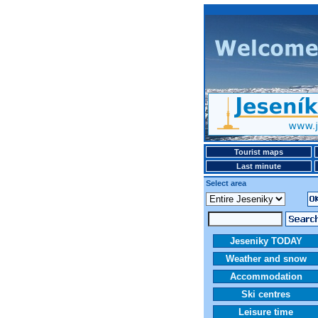
Tourist maps
Last minute
Select area
Jeseniky TODAY
Weather and snow
Accommodation
Ski centres
Leisure time