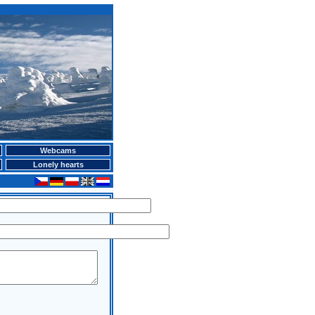
Webcams
Lonely hearts