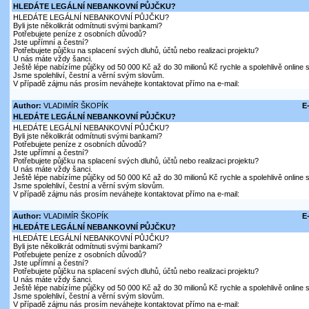
HLEDÁTE LEGÁLNÍ NEBANKOVNÍ PŮJČKU?
HLEDÁTE LEGÁLNÍ NEBANKOVNÍ PŮJČKU?
Byli jste několikrát odmítnuti svými bankami?
Potřebujete peníze z osobních důvodů?
Jste upřímní a čestní?
Potřebujete půjčku na splacení svých dluhů, účtů nebo realizaci projektu?
U nás máte vždy šanci.
Ještě lépe nabízíme půjčky od 50 000 Kč až do 30 milionů Kč rychle a spolehlivě online
Jsme spolehliví, čestní a věrní svým slovům.
V případě zájmu nás prosím neváhejte kontaktovat přímo na e-mail:
Author:
VLADIMÍR ŠKOPÍK
E
HLEDÁTE LEGÁLNÍ NEBANKOVNÍ PŮJČKU?
HLEDÁTE LEGÁLNÍ NEBANKOVNÍ PŮJČKU?
Byli jste několikrát odmítnuti svými bankami?
Potřebujete peníze z osobních důvodů?
Jste upřímní a čestní?
Potřebujete půjčku na splacení svých dluhů, účtů nebo realizaci projektu?
U nás máte vždy šanci.
Ještě lépe nabízíme půjčky od 50 000 Kč až do 30 milionů Kč rychle a spolehlivě online
Jsme spolehliví, čestní a věrní svým slovům.
V případě zájmu nás prosím neváhejte kontaktovat přímo na e-mail:
Author:
VLADIMÍR ŠKOPÍK
E
HLEDÁTE LEGÁLNÍ NEBANKOVNÍ PŮJČKU?
HLEDÁTE LEGÁLNÍ NEBANKOVNÍ PŮJČKU?
Byli jste několikrát odmítnuti svými bankami?
Potřebujete peníze z osobních důvodů?
Jste upřímní a čestní?
Potřebujete půjčku na splacení svých dluhů, účtů nebo realizaci projektu?
U nás máte vždy šanci.
Ještě lépe nabízíme půjčky od 50 000 Kč až do 30 milionů Kč rychle a spolehlivě online
Jsme spolehliví, čestní a věrní svým slovům.
V případě zájmu nás prosím neváhejte kontaktovat přímo na e-mail: