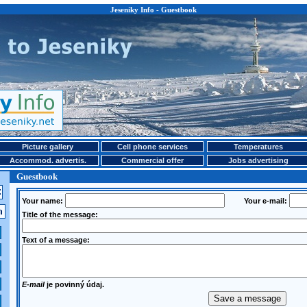
Jeseniky Info - Guestbook
Picture gallery
Cell phone services
Temperatures
Accommod. advertis.
Commercial offer
Jobs advertising
Guestbook
Your name:
Your e-mail:
Title of the message:
Text of a message:
E-mail
je povinný údaj.