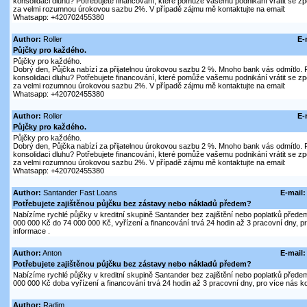
konsolidaci dluhu? Potřebujete financování, které pomůže vašemu podnikání vrátit se z
za velmi rozumnou úrokovou sazbu 2%. V případě zájmu mě kontaktujte na email:
Whatsapp: +420702455380
Author:
Roller
E-
Půjčky pro každého.
Půjčky pro každého.
Dobrý den, Půjčka nabízí za přijatelnou úrokovou sazbu 2 %. Mnoho bank vás odmítlo. P
konsolidaci dluhu? Potřebujete financování, které pomůže vašemu podnikání vrátit se z
za velmi rozumnou úrokovou sazbu 2%. V případě zájmu mě kontaktujte na email:
Whatsapp: +420702455380
Author:
Roller
E-
Půjčky pro každého.
Půjčky pro každého.
Dobrý den, Půjčka nabízí za přijatelnou úrokovou sazbu 2 %. Mnoho bank vás odmítlo. P
konsolidaci dluhu? Potřebujete financování, které pomůže vašemu podnikání vrátit se z
za velmi rozumnou úrokovou sazbu 2%. V případě zájmu mě kontaktujte na email:
Whatsapp: +420702455380
Author:
Santander Fast Loans
E-mail:
Potřebujete zajištěnou půjčku bez zástavy nebo nákladů předem?
Nabízíme rychlé půjčky v kreditní skupině Santander bez zajištění nebo poplatků pře
000 000 Kč do 74 000 000 Kč, vyřízení a financování trvá 24 hodin až 3 pracovní dny, pr
informace .
Author:
Anton
E-mail:
Potřebujete zajištěnou půjčku bez zástavy nebo nákladů předem?
Nabízíme rychlé půjčky v kreditní skupině Santander bez zajištění nebo poplatků pře
000 000 Kč doba vyřízení a financování trvá 24 hodin až 3 pracovní dny, pro více nás ko
Author:
Radim