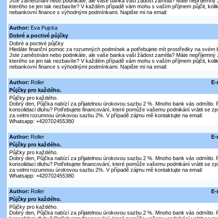
Jste zaměstnáni nebo podnikáte, ale vaše banka vaši žádost zamítla? Máte nepříjemný 
kterého se jen tak nezbavíte? V každém případě vám mohu s vaším příjmem půjčit, kolik
nebankovní finance s výhodnými podmínkami. Napište mi na email:
Author:
Eva Pujcka
Dobré a poctivé půjčky
Dobré a poctivé půjčky
Hledáte finanční pomoc za rozumných podmínek a potřebujete mít prostředky na svém 
Jste zaměstnáni nebo podnikáte, ale vaše banka vaši žádost zamítla? Máte nepříjemný 
kterého se jen tak nezbavíte? V každém případě vám mohu s vaším příjmem půjčit, kolik
nebankovní finance s výhodnými podmínkami. Napište mi na email:
Author:
Roller
E-
Půjčky pro každého.
Půjčky pro každého.
Dobrý den, Půjčka nabízí za přijatelnou úrokovou sazbu 2 %. Mnoho bank vás odmítlo. P
konsolidaci dluhu? Potřebujete financování, které pomůže vašemu podnikání vrátit se z
za velmi rozumnou úrokovou sazbu 2%. V případě zájmu mě kontaktujte na email:
Whatsapp: +420702455380
Author:
Roller
E-
Půjčky pro každého.
Půjčky pro každého.
Dobrý den, Půjčka nabízí za přijatelnou úrokovou sazbu 2 %. Mnoho bank vás odmítlo. P
konsolidaci dluhu? Potřebujete financování, které pomůže vašemu podnikání vrátit se z
za velmi rozumnou úrokovou sazbu 2%. V případě zájmu mě kontaktujte na email:
Whatsapp: +420702455380
Author:
Roller
E-
Půjčky pro každého.
Půjčky pro každého.
Dobrý den, Půjčka nabízí za přijatelnou úrokovou sazbu 2 %. Mnoho bank vás odmítlo. P