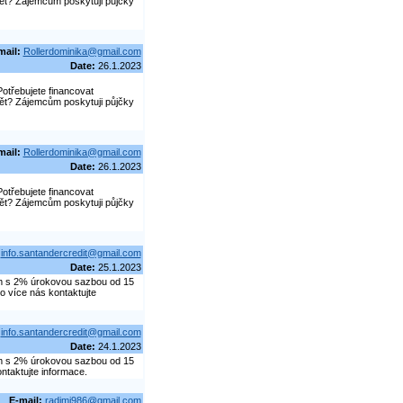
pět? Zájemcům poskytuji půjčky
mail:
Rollerdominika@gmail.com
Date:
26.1.2023
otřebujete financovat
pět? Zájemcům poskytuji půjčky
mail:
Rollerdominika@gmail.com
Date:
26.1.2023
otřebujete financovat
pět? Zájemcům poskytuji půjčky
info.santandercredit@gmail.com
Date:
25.1.2023
dem s 2% úrokovou sazbou od 15
o více nás kontaktujte
info.santandercredit@gmail.com
Date:
24.1.2023
dem s 2% úrokovou sazbou od 15
ntaktujte informace.
E-mail:
radimj986@gmail.com