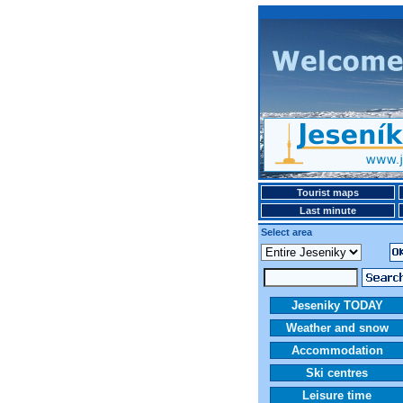
Tourist maps
Last minute
Select area
Jeseniky TODAY
Weather and snow
Accommodation
Ski centres
Leisure time