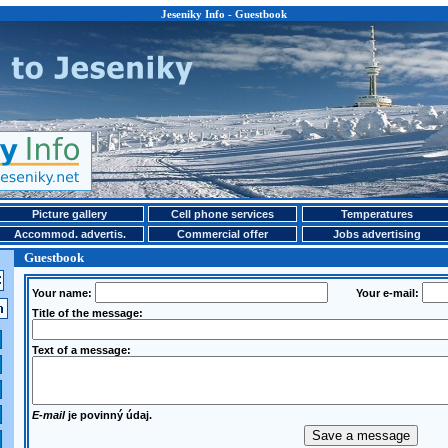
Jeseniky Info - Guestbook
Picture gallery
Cell phone services
Temperatures
Accommod. advertis.
Commercial offer
Jobs advertising
Guestbook
Your name:
Your e-mail:
Title of the message:
Text of a message:
E-mail
je povinný údaj.