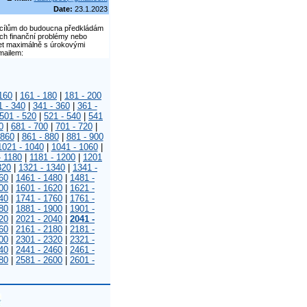
Date:
23.1.2023
im cílům do budoucna předkládám
ich finanční problémy nebo
let maximálně s úrokovými
mailem:
160
|
161 - 180
|
181 - 200
1 - 340
|
341 - 360
|
361 -
501 - 520
|
521 - 540
|
541
0
|
681 - 700
|
701 - 720
|
 860
|
861 - 880
|
881 - 900
1021 - 1040
|
1041 - 1060
|
- 1180
|
1181 - 1200
|
1201
320
|
1321 - 1340
|
1341 -
60
|
1461 - 1480
|
1481 -
00
|
1601 - 1620
|
1621 -
40
|
1741 - 1760
|
1761 -
80
|
1881 - 1900
|
1901 -
20
|
2021 - 2040
|
2041 -
60
|
2161 - 2180
|
2181 -
00
|
2301 - 2320
|
2321 -
40
|
2441 - 2460
|
2461 -
80
|
2581 - 2600
|
2601 -