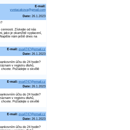
E-mail:
yvetacakova@gmail.com
Date:
26.1.2023
e?
é cennosti. Získejte od nás
, jako je okamžité vyplacení,
 Napište nám ještě dnes na
E-mail:
eva4747@email.cz
Date:
26.1.2023
bankovním účtu do 24 hodin?
záznam v registru dluhů,
 chcete. Požádejte o skvělé
E-mail:
eva4747@email.cz
Date:
26.1.2023
bankovním účtu do 24 hodin?
záznam v registru dluhů,
 chcete. Požádejte o skvělé
E-mail:
eva4747@email.cz
Date:
26.1.2023
bankovním účtu do 24 hodin?