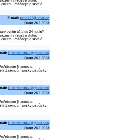
záznam v registru dluhů,
 chcete. Požádejte o skvělé
E-mail:
eva4747@email.cz
Date:
26.1.2023
bankovním účtu do 24 hodin?
záznam v registru dluhů,
 chcete. Požádejte o skvělé
mail:
Rollerdominika@gmail.com
Date:
26.1.2023
otřebujete financovat
pět? Zájemcům poskytuji půjčky
mail:
Rollerdominika@gmail.com
Date:
26.1.2023
otřebujete financovat
pět? Zájemcům poskytuji půjčky
mail:
Rollerdominika@gmail.com
Date:
26.1.2023
otřebujete financovat