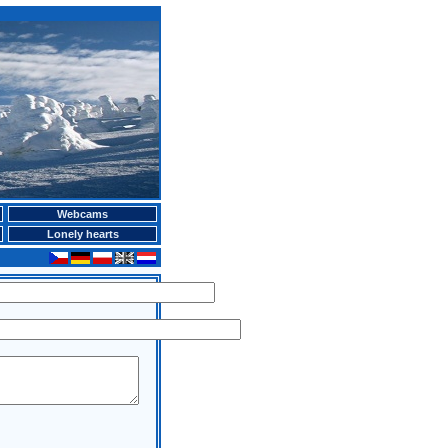
Webcams
Lonely hearts