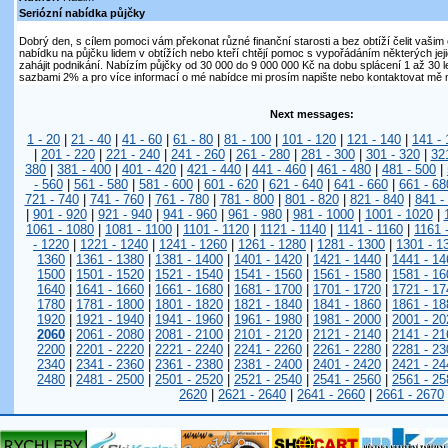
Seriózní nabídka půjčky
Dobrý den, s cílem pomoci vám překonat různé finanční starosti a bez obtíží čelit vaš
nabídku na půjčku lidem v obtížích nebo kteří chtějí pomoc s vypořádáním některých jej
zahájit podnikání. Nabízím půjčky od 30 000 do 9 000 000 Kč na dobu splácení 1 až 30 
sazbami 2% a pro více informací o mé nabídce mi prosím napište nebo kontaktovat mě 
Next messages:
1 - 20
|
21 - 40
|
41 - 60
|
61 - 80
|
81 - 100
|
101 - 120
|
121 - 140
|
141 - 
|
201 - 220
|
221 - 240
|
241 - 260
|
261 - 280
|
281 - 300
|
301 - 320
|
32
380
|
381 - 400
|
401 - 420
|
421 - 440
|
441 - 460
|
461 - 480
|
481 - 500
|
- 560
|
561 - 580
|
581 - 600
|
601 - 620
|
621 - 640
|
641 - 660
|
661 - 68
721 - 740
|
741 - 760
|
761 - 780
|
781 - 800
|
801 - 820
|
821 - 840
|
841 -
|
901 - 920
|
921 - 940
|
941 - 960
|
961 - 980
|
981 - 1000
|
1001 - 1020
|
1061 - 1080
|
1081 - 1100
|
1101 - 1120
|
1121 - 1140
|
1141 - 1160
|
1161 
- 1220
|
1221 - 1240
|
1241 - 1260
|
1261 - 1280
|
1281 - 1300
|
1301 - 1
1360
|
1361 - 1380
|
1381 - 1400
|
1401 - 1420
|
1421 - 1440
|
1441 - 14
1500
|
1501 - 1520
|
1521 - 1540
|
1541 - 1560
|
1561 - 1580
|
1581 - 16
1640
|
1641 - 1660
|
1661 - 1680
|
1681 - 1700
|
1701 - 1720
|
1721 - 17
1780
|
1781 - 1800
|
1801 - 1820
|
1821 - 1840
|
1841 - 1860
|
1861 - 18
1920
|
1921 - 1940
|
1941 - 1960
|
1961 - 1980
|
1981 - 2000
|
2001 - 20
2060
|
2061 - 2080
|
2081 - 2100
|
2101 - 2120
|
2121 - 2140
|
2141 - 21
2200
|
2201 - 2220
|
2221 - 2240
|
2241 - 2260
|
2261 - 2280
|
2281 - 23
2340
|
2341 - 2360
|
2361 - 2380
|
2381 - 2400
|
2401 - 2420
|
2421 - 24
2480
|
2481 - 2500
|
2501 - 2520
|
2521 - 2540
|
2541 - 2560
|
2561 - 25
2620
|
2621 - 2640
|
2641 - 2660
|
2661 - 2670