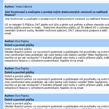
Author:
Yveta Cáková
Jste frustrovaní a uvažujete o prodeji svých drahocenných cenností za naléhavé
finance?
Jste frustrovaní a uvažujete o prodeji svých drahocenných cenností za naléhavé financ
Už se nebojte! S Půjčkou 24/7 platíte své účty a plníte své potřeby a přitom vlastníte sv
rychlou půjčku pomocí e-mailu: . Nabízíme okamžitou půjčku až 30 milionů Kč s výhodami
minimální úrokové sazby, flexibilní možnosti splácení, 24x7 zákaznická podpora a další.
email:
Author:
Eva Pujcka
Dobré a poctivé půjčky
Dobré a poctivé půjčky
Hledáte finanční pomoc za rozumných podmínek a potřebujete mít prostředky na svém 
Jste zaměstnáni nebo podnikáte, ale vaše banka vaši žádost zamítla? Máte nepříjemný 
kterého se jen tak nezbavíte? V každém případě vám mohu s vaším příjmem půjčit, kolik
nebankovní finance s výhodnými podmínkami. Napište mi na email:
Author:
Eva Pujcka
Dobré a poctivé půjčky
Dobré a poctivé půjčky
Hledáte finanční pomoc za rozumných podmínek a potřebujete mít prostředky na svém 
Jste zaměstnáni nebo podnikáte, ale vaše banka vaši žádost zamítla? Máte nepříjemný 
kterého se jen tak nezbavíte? V každém případě vám mohu s vaším příjmem půjčit, kolik
nebankovní finance s výhodnými podmínkami. Napište mi na email:
Author:
Eva Pujcka
Dobré a poctivé půjčky
Dobré a poctivé půjčky
Hledáte finanční pomoc za rozumných podmínek a potřebujete mít prostředky na svém 