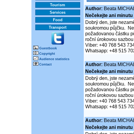
Tourism
Author:
Beata MICHA
Services
Nečekejte ani minutu
Food
Dobrý den, jste nezaměs
Transport
soukromou půjčku. Neč
požadovanou částku pů
roční úrokovou sazbou
Viber: +40 768 543 73
Guestbook
Whatsapp: +48 515 70
Copyright
Audience statistics
Author:
Beata MICHA
Contact
Nečekejte ani minutu
Dobrý den, jste nezaměs
soukromou půjčku. Neč
požadovanou částku pů
roční úrokovou sazbou
Viber: +40 768 543 73
Whatsapp: +48 515 70
Author:
Beata MICHA
Nečekejte ani minutu