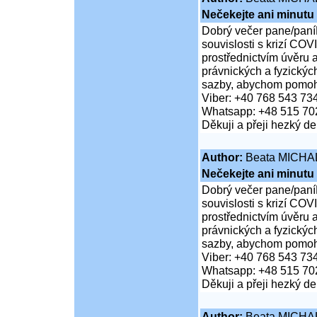
Nečekejte ani minutu
Dobrý večer pane/paní
souvislosti s krizí COV
prostřednictvím úvěru 
právnických a fyzickýc
sazby, abychom pomohli
Viber: +40 768 543 73
Whatsapp: +48 515 70
Děkuji a přeji hezký d
Author:
Beata MICHA
Nečekejte ani minutu
Dobrý večer pane/paní
souvislosti s krizí COV
prostřednictvím úvěru 
právnických a fyzickýc
sazby, abychom pomohli
Viber: +40 768 543 73
Whatsapp: +48 515 70
Děkuji a přeji hezký d
Author:
Beata MICHA