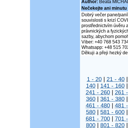
Author:
Beata MICHA
Nečekejte ani minutu
Dobrý večer pane/paní
souvislosti s krizí COV
prostřednictvím úvěru 
právnických a fyzickýc
sazby, abychom pomohli
Viber: +40 768 543 73
Whatsapp: +48 515 70
Děkuji a přeji hezký d
1 - 20
|
21 - 40
140
|
141 - 160
241 - 260
|
261 
360
|
361 - 380
461 - 480
|
481 
580
|
581 - 600
681 - 700
|
701 
800
|
801 - 820