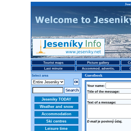
Jese
Tourist maps
Picture gallery
Ce
Last minute
Accommod. advertis.
Guestbook
Select area
Your name:
Title of the message:
Jeseniky TODAY
Text of a message:
Weather and snow
Accommodation
Ski centres
E-mail
je povinný údaj.
Leisure time