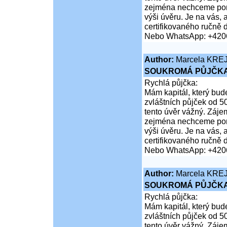
zejména nechceme poruš
výši úvěru. Je na vás,
certifikovaného ručně 
Nebo WhatsApp: +420
Author:
Marcela KRE
SOUKROMÁ PŮJČKA
Rychlá půjčka:
Mám kapitál, který bud
zvláštních půjček od 5
tento úvěr vážný. Záje
zejména nechceme poruš
výši úvěru. Je na vás,
certifikovaného ručně 
Nebo WhatsApp: +420
Author:
Marcela KRE
SOUKROMÁ PŮJČKA
Rychlá půjčka:
Mám kapitál, který bud
zvláštních půjček od 5
tento úvěr vážný. Záje