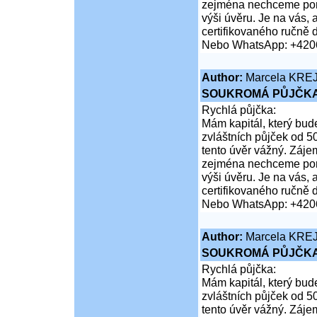
zejména nechceme poruš
výši úvěru. Je na vás,
certifikovaného ručně 
Nebo WhatsApp: +420
Author:
Marcela KRE
SOUKROMÁ PŮJČKA
Rychlá půjčka:
Mám kapitál, který bud
zvláštních půjček od 5
tento úvěr vážný. Záje
zejména nechceme poruš
výši úvěru. Je na vás,
certifikovaného ručně 
Nebo WhatsApp: +420
Author:
Marcela KRE
SOUKROMÁ PŮJČKA
Rychlá půjčka:
Mám kapitál, který bud
zvláštních půjček od 5
tento úvěr vážný. Záje