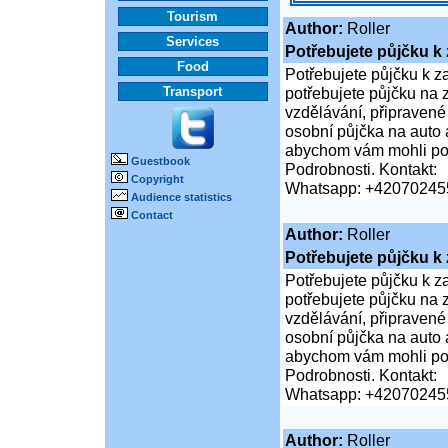
Tourism
Author:
Roller
Services
Potřebujete půjčku k
Food
Potřebujete půjčku k z
Transport
potřebujete půjčku na
vzdělávání, připravené
osobní půjčka na auto a
abychom vám mohli pos
Guestbook
Podrobnosti. Kontakt:
Copyright
Whatsapp: +42070245
Audience statistics
Contact
Author:
Roller
Potřebujete půjčku k
Potřebujete půjčku k z
potřebujete půjčku na
vzdělávání, připravené
osobní půjčka na auto a
abychom vám mohli pos
Podrobnosti. Kontakt:
Whatsapp: +42070245
Author:
Roller