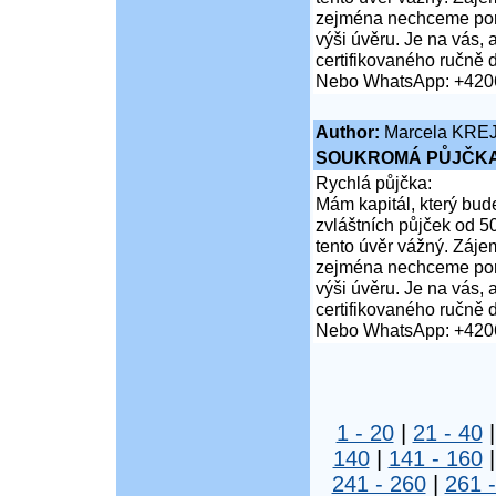
zejména nechceme poruš
výši úvěru. Je na vás,
certifikovaného ručně 
Nebo WhatsApp: +420
Author:
Marcela KRE
SOUKROMÁ PŮJČKA
Rychlá půjčka:
Mám kapitál, který bud
zvláštních půjček od 5
tento úvěr vážný. Záje
zejména nechceme poruš
výši úvěru. Je na vás,
certifikovaného ručně 
Nebo WhatsApp: +420
1 - 20
|
21 - 40
140
|
141 - 160
241 - 260
|
261 