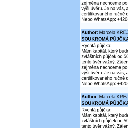
zejména nechceme poruš
výši úvěru. Je na vás,
certifikovaného ručně 
Nebo WhatsApp: +420
Author:
Marcela KRE
SOUKROMÁ PŮJČKA
Rychlá půjčka:
Mám kapitál, který bud
zvláštních půjček od 5
tento úvěr vážný. Záje
zejména nechceme poruš
výši úvěru. Je na vás,
certifikovaného ručně 
Nebo WhatsApp: +420
Author:
Marcela KRE
SOUKROMÁ PŮJČKA
Rychlá půjčka:
Mám kapitál, který bud
zvláštních půjček od 5
tento úvěr vážný. Záje