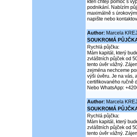
kteří chtějí pomoc s vy
podnikání. Nabízím půj
maximálně s úrokovými
napište nebo kontakto
Author:
Marcela KRE
SOUKROMÁ PŮJČKA
Rychlá půjčka:
Mám kapitál, který bud
zvláštních půjček od 5
tento úvěr vážný. Záje
zejména nechceme poruš
výši úvěru. Je na vás,
certifikovaného ručně 
Nebo WhatsApp: +420
Author:
Marcela KRE
SOUKROMÁ PŮJČKA
Rychlá půjčka:
Mám kapitál, který bud
zvláštních půjček od 5
tento úvěr vážný. Záje