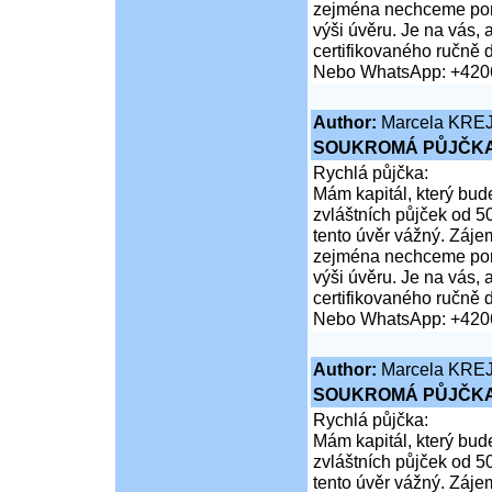
zejména nechceme poruš
výši úvěru. Je na vás,
certifikovaného ručně 
Nebo WhatsApp: +420
Author:
Marcela KRE
SOUKROMÁ PŮJČKA
Rychlá půjčka:
Mám kapitál, který bud
zvláštních půjček od 5
tento úvěr vážný. Záje
zejména nechceme poruš
výši úvěru. Je na vás,
certifikovaného ručně 
Nebo WhatsApp: +420
Author:
Marcela KRE
SOUKROMÁ PŮJČKA
Rychlá půjčka:
Mám kapitál, který bud
zvláštních půjček od 5
tento úvěr vážný. Záje