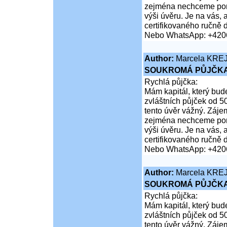
zejména nechceme poruš
výši úvěru. Je na vás,
certifikovaného ručně 
Nebo WhatsApp: +420
Author:
Marcela KRE
SOUKROMÁ PŮJČKA
Rychlá půjčka:
Mám kapitál, který bud
zvláštních půjček od 5
tento úvěr vážný. Záje
zejména nechceme poruš
výši úvěru. Je na vás,
certifikovaného ručně 
Nebo WhatsApp: +420
Author:
Marcela KRE
SOUKROMÁ PŮJČKA
Rychlá půjčka:
Mám kapitál, který bud
zvláštních půjček od 5
tento úvěr vážný. Záje