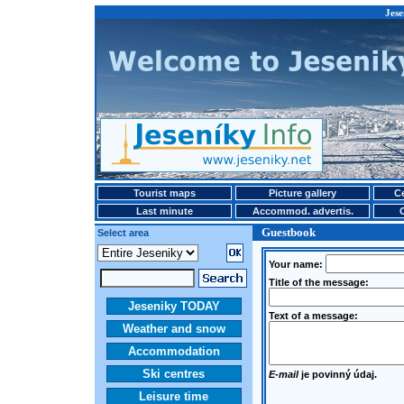
Jese
Tourist maps
Picture gallery
Ce
Last minute
Accommod. advertis.
Guestbook
Select area
Your name:
Title of the message:
Jeseniky TODAY
Text of a message:
Weather and snow
Accommodation
Ski centres
E-mail
je povinný údaj.
Leisure time