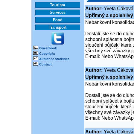
Tourism
Author:
Yveta Cáková
Services
Upřímný a spolehlivý 
Food
Nebankovní konsolidac
Transport
Dostali jste se do dluho
schopni splácet a boj
sloučení půjček, které
Guestbook
všechny své závazky j
Copyright
E-mail: Nebo WhatsAp
Audience statistics
Contact
Author:
Yveta Cáková
Upřímný a spolehlivý 
Nebankovní konsolidac
Dostali jste se do dluho
schopni splácet a boj
sloučení půjček, které
všechny své závazky j
E-mail: Nebo WhatsAp
Author:
Yveta Cáková