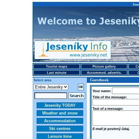
Jese
Tourist maps
Picture gallery
Ce
Last minute
Accommod. advertis.
Guestbook
Select area
Your name:
Title of the message:
Jeseniky TODAY
Text of a message:
Weather and snow
Accommodation
Ski centres
E-mail
je povinný údaj.
Leisure time