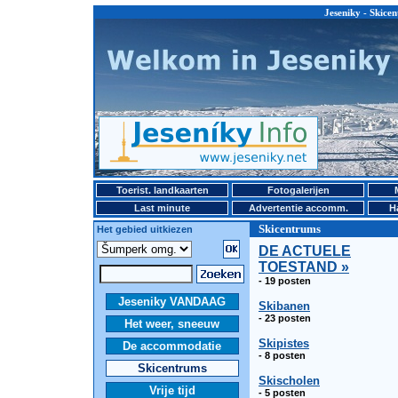
Jeseniky - Ski
Toerist. landkaarten
Fotogalerijen
Last minute
Advertentie accomm.
H
Skicentrums
Het gebied uitkiezen
DE ACTUELE
TOESTAND »
- 19 posten
Jeseniky VANDAAG
Skibanen
- 23 posten
Het weer, sneeuw
Skipistes
De accommodatie
- 8 posten
Skicentrums
Skischolen
Vrije tijd
- 5 posten