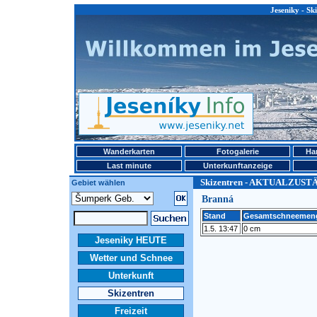
Jeseniky - 
Wanderkarten
Fotogalerie
Ha
Last minute
Unterkunftanzeige
Skizentren - AKTUALZUST
Gebiet wählen
Branná
Stand
Gesamtschneemen
1.5. 13:47
0 cm
Jeseniky HEUTE
Wetter und Schnee
Unterkunft
Skizentren
Freizeit