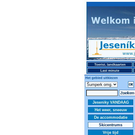
Toerist. landkaarten
Last minute
Het gebied uitkiezen
Jeseniky VANDAAG
Het weer, sneeuw
De accommodatie
Skicentrums
Vrije tijd