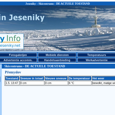
Jeseniky - Skicentrums - DE ACTUELE TOESTAND
Fotogalerijen
Mobiele diensten
Temperatuurs
Advertentie accomm.
Handelsaanbieding
Werkadvertentie
Skicentrums - DE ACTUELE TOESTAND
Přemyslov
Toestand
Sneeuw in totaal
Nieuwe sneeuw
De temperatuur
Het weer
1.5. 13:47
0 cm
0 cm
6 °C
bewolkt, matige w