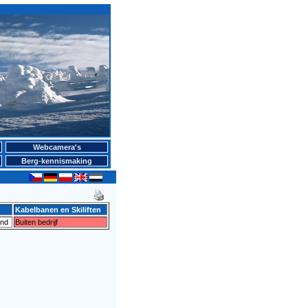
Webcamera's
Berg-kennismaking
Kabelbanen en Skiliften
ind
Buiten bedrijf