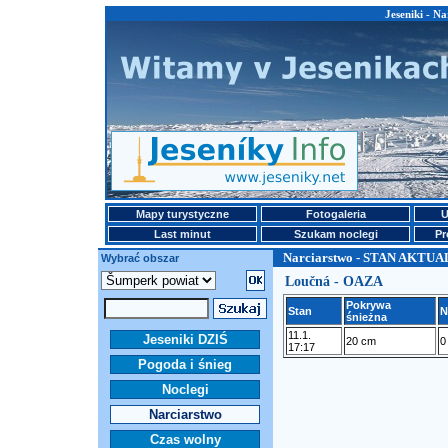
Jeseniki - 
Mapy turystyczne
Fotogaleria
U
Last minut
Szukam noclegi
Pr
Narciarstwo - STAN AKTU
Wybrać obszar
Loučná - OAZA
Pokrywa
Stan
N
śnieżna
11.1.
Jeseniki DZIŚ
20 cm
0
17:17
Pogoda i śnieg
Noclegi
Narciarstwo
Czas wolny