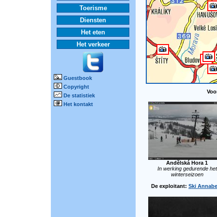
Toerisme
Diensten
Het eten
Het verkeer
Guestbook
Copyright
Voor
De statistiek
Het kontakt
Andělská Hora 1
In werking gedurende het
winterseizoen
De exploitant:
Ski Annab