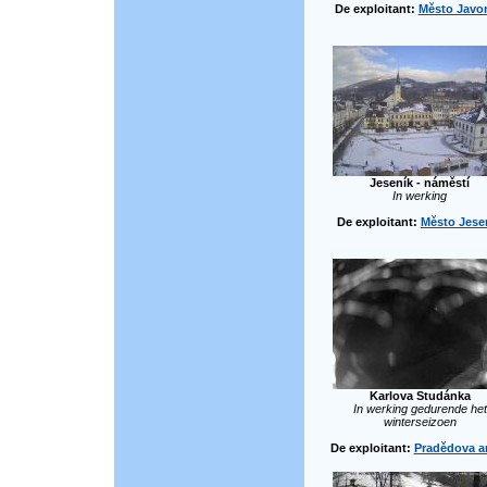
De exploitant:
Město Javor
Jeseník - náměstí
In werking
De exploitant:
Město Jese
Karlova Studánka
In werking gedurende het
winterseizoen
De exploitant:
Pradědova a