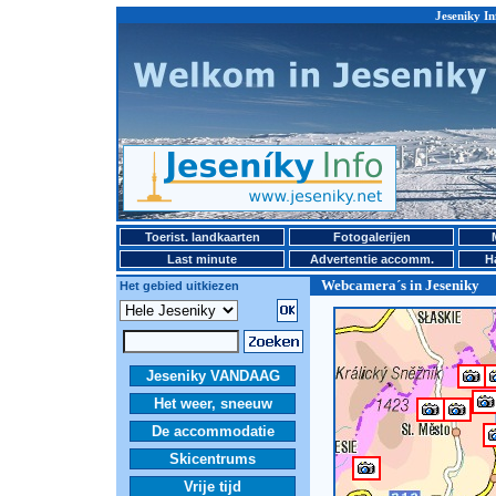
Jeseniky In
Toerist. landkaarten
Fotogalerijen
Last minute
Advertentie accomm.
H
Webcamera´s in Jeseniky
Het gebied uitkiezen
Jeseniky VANDAAG
Het weer, sneeuw
De accommodatie
Skicentrums
Vrije tijd