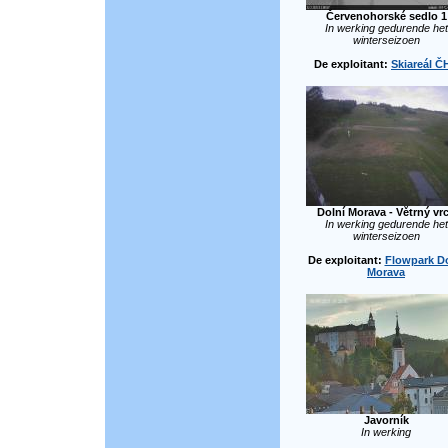
Červenohorské sedlo 1
In werking gedurende het
winterseizoen
De exploitant:
Skiareál Č
Dolní Morava - Větrný vr
In werking gedurende het
winterseizoen
De exploitant:
Flowpark Do
Morava
Javorník
In werking