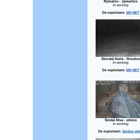
Rýmařov - Jamartice
In werking
De exploitant:
MX-NET
Slezská Harta - Roudno
In werking
De exploitant:
MX-NET
Široká Niva - silnice
In werking
De exploitant:
Správa siln