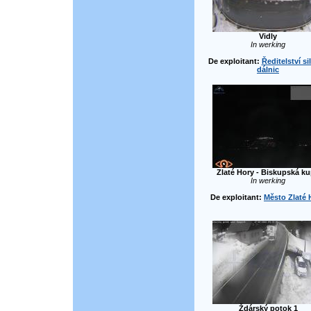
Vidly
In werking
De exploitant:
Ředitelství si
dálnic
Zlaté Hory - Biskupská k
In werking
De exploitant:
Město Zlaté 
Ždárský potok 1