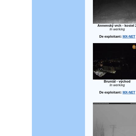
Annenský vrch - kostel 
In werking
De exploitant:
MX-NET
Bruntál - východ
In werking
De exploitant:
MX-NET