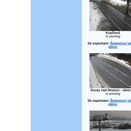
Kopřivná
In werking
De exploitant:
Ředitelství si
dálnic
Kouty nad Desnou - silnic
In werking
De exploitant:
Ředitelství si
dálnic