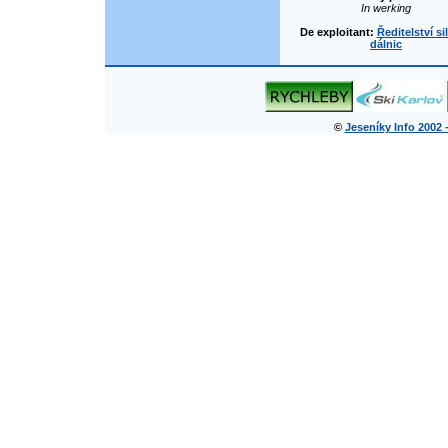
In werking
De exploitant:
Ředitelství si
dálnic
©
Jeseníky Info 2002 