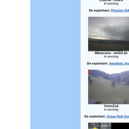
Loučná - OAZA
In werking
De exploitant:
Penzion O
Mikulovice - letiště jih
In werking
De exploitant:
Aeroklub Jes
Ostružná
In werking
De exploitant:
Jonas Park Os