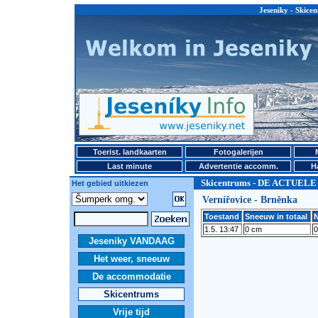
Jeseniky - Ski
Toerist. landkaarten
Fotogalerijen
Last minute
Advertentie accomm.
H
Skicentrums - DE ACTUEL
Het gebied uitkiezen
Vernířovice - Brněnka
Toestand
Sneeuw in totaal
N
1.5. 13:47
0 cm
0
Jeseniky VANDAAG
Het weer, sneeuw
De accommodatie
Skicentrums
Vrije tijd