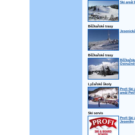
Ski areál
Běžkařské trasy
Jesenická
Běžkařské trasy
Běžkařsk
Ostružné 
Lyžařské školy
Profi Ski
areál Pet
Ski servis
Profi Ski
Jeseníky