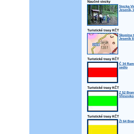
Naučné stezky
Stezka Vi
Jeseník, 
Turistické trasy KČT
Skupina t
Jeseník II
Turistické trasy KČT
Č 34 Ram
sedlo
Turistické trasy KČT
Z 52 Bran
Vřesovko
Turistické trasy KČT
Žl 64 Bra