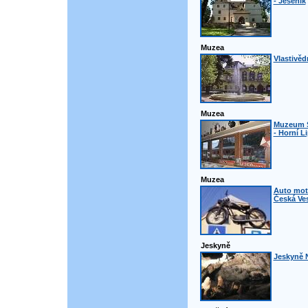
- Jeseník
Muzea
Vlastivě
Muzea
Muzeum 
- Horní L
Muzea
Auto mot
Česká Ve
Jeskyně
Jeskyně N