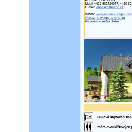
Kontakt
: Petr Jonáš
Mobil: +420 602724077, +420 6
E-mail:
jonas@ostruzna.cz
WWW:
www.jeseniky.net/penzion
Odkaz na webovou stránku
Rezervace nebo dotaz
Celková ubytovací kap
Počet dvoulůžkových 