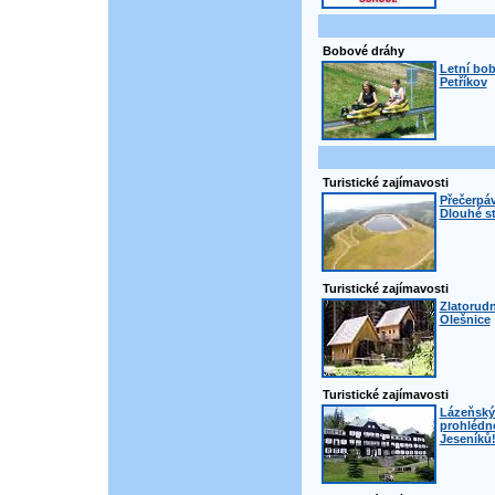
Bobové dráhy
Letní bob
Petříkov
Turistické zajímavosti
Přečerpáv
Dlouhé s
Turistické zajímavosti
Zlatorudn
Olešnice
Turistické zajímavosti
Lázeňský 
prohlédno
Jeseníků