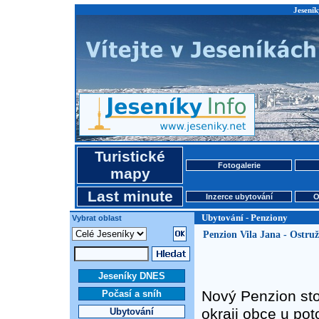
Jeseník
Turistické
Fotogalerie
mapy
Last minute
Inzerce ubytování
O
Ubytování - Penziony
Vybrat oblast
Penzion Vila Jana - Ostru
Jeseníky DNES
Nový Penzion st
Počasí a sníh
okraji obce u p
Ubytování