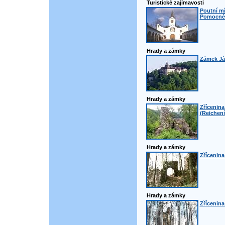
Turistické zajímavosti
Poutní m
Pomocné 
Hrady a zámky
Zámek Ján
Hrady a zámky
Zřícenin
(Reichenš
Hrady a zámky
Zřícenina
Hrady a zámky
Zřícenina