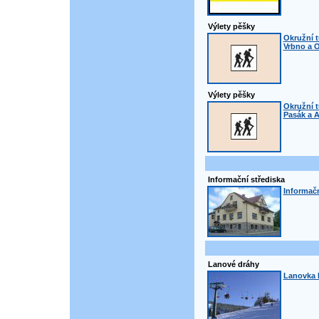
Výlety pěšky
Okružní t
Vrbno a 
Výlety pěšky
Okružní t
Pasák a A
Informační střediska
Informač
Lanové dráhy
Lanovka 