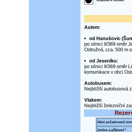
Doplněk k ceníku:
Autem:
od Hanušovic (Šum
po silnici II/369 směr 
Ostružná, cca. 500 m od
od Jeseníku:
po silnici II/369 směr 
komunikace v obci Ostr
Autobusem:
Nejbližší autobusová 
Vlakem:
Nejbližší železniční z
Rezer
Vámi požadovaný term
Jméno a příjmení *