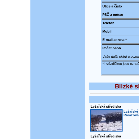
Ulice a číslo
PSČ a město
Telefon
Mobil
E-mail adresa *
Počet osob
Vaše další přání a poz
* hvězdičkou jsou označ
Blízké s
Lyžařská střediska
Lyžařské 
Ramzová
Lyžařská střediska