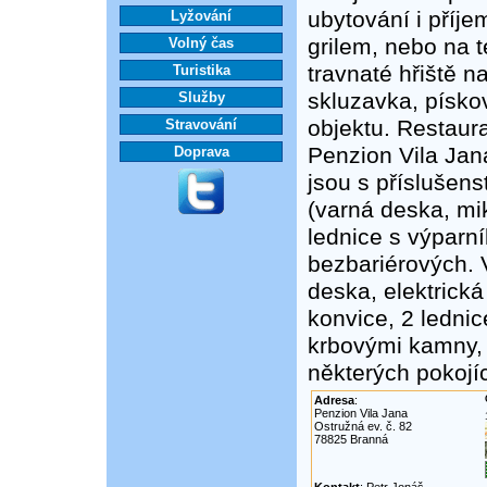
ubytování i příj
Lyžování
grilem, nebo na t
Volný čas
travnaté hřiště n
Turistika
skluzavka, písko
Služby
objektu. Restaur
Stravování
Penzion Vila Jan
Doprava
jsou s příslušen
(varná deska, mi
lednice s výparn
bezbariérových. 
deska, elektrická
konvice, 2 lednic
krbovými kamny, h
některých pokojí
Adresa
:
Penzion Vila Jana
Ostružná ev. č. 82
78825 Branná