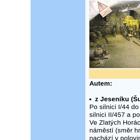
Autem:
z Jeseníku (Š
Po silnici I/44 d
silnici II/457 a 
Ve Zlatých Horác
náměstí (směr h
nachází v polovi