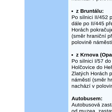
z Bruntálu:
Po silnici II/45
dále po II/445 p
Horách pokračuje
(směr hraniční 
polovině náměstí
z Krnova (Opa
Po silnici I/57 d
Holčovice do Heř
Zlatých Horách p
náměstí (směr h
nachází v polovi
Autobusem:
Autobusová zastá
od muzea, zastav