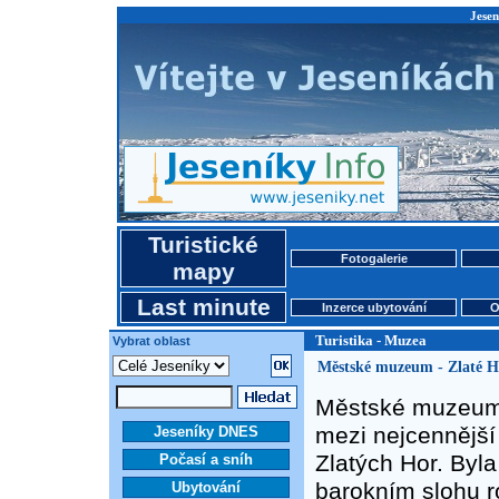
Jesen
Turistické
Fotogalerie
mapy
Last minute
Inzerce ubytování
O
Turistika - Muzea
Vybrat oblast
Městské muzeum - Zlaté H
Městské muzeum s
mezi nejcennějš
Jeseníky DNES
Zlatých Hor. Byl
Počasí a sníh
barokním slohu r
Ubytování