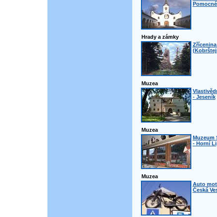
Pomocné 
Hrady a zámky
Zřícenina
(Kobrštej
Muzea
Vlastivě
- Jeseník
Muzea
Muzeum 
- Horní L
Muzea
Auto mot
Česká Ve