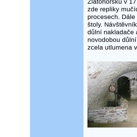
Zlatohorsku v 17.
zde repliky mučíc
procesech. Dále
štoly. Návštěvník
důlní nakladače 
novodobou důlní 
zcela utlumena v 