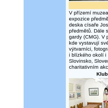
V přízemí muzea
expozice předmě
deska císaře Jose
předmětů. Dále 
gardy (CMG). V p
kde vystavují sv
výtvarníci, fotog
i blízkého okolí
Slovinsko, Sloven
charitativním ak
Klub