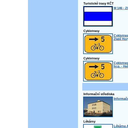
Turistické trasy KČT
M 146 - Zl
Cyklotrasy
Cyklotrasa
Zlaté Hor
Cyklotrasy
Cyklotras
hr.p. - H
Informační střediska
Informačn
Lékárny
Lékárna A