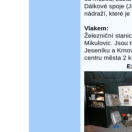
Dálkové spoje (J
nádraží, které j
Vlakem:
Železniční stanic
Mikulovic. Jsou 
Jeseníku a Krno
centru města 2 k
E