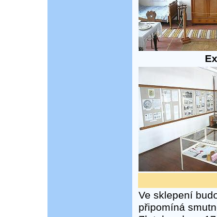
Ex
Ve sklepení budo
připomíná smutno