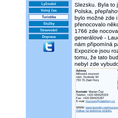
Slezsku. Byla to
Lyžování
Polska, přepřaho
Volný čas
bylo možné zde i
Turistika
přenocovalo něko
Služby
1766 zde nocoval 
Stravování
generálové - Lau
Doprava
nám připomíná p
Expozice jsou r
tomu, že tato b
nebyl zde vybudo
Adresa
:
Městské muzeum
nám. Svobody 94
793 76 Zlaté Hory
Kontakt
: Marian Čep
Telefon: +420 584425329
Fax: +420 584425397
E-mail:
muzeum@zlatehory.cz
WWW:
www.jeseniky.net/muzeum
Odkaz na webovou stránku