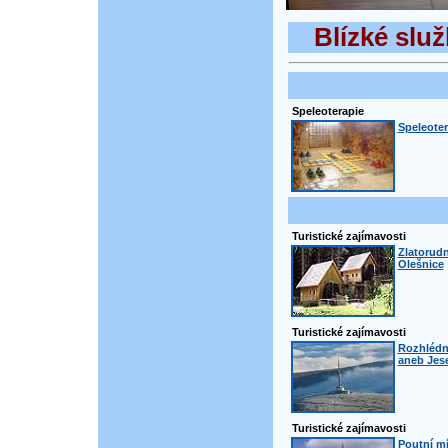
Blízké služ
Speleoterapie
Speleoter
Turistické zajímavosti
Zlatorudn
Olešnice
Turistické zajímavosti
Rozhlédn
aneb Jese
Turistické zajímavosti
Poutní m