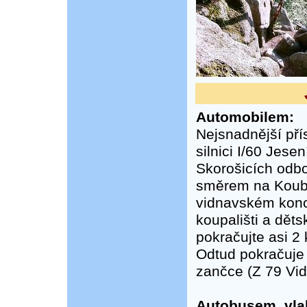
Automobilem:
Nejsnadnější pří
silnici I/60 Jese
Skorošicích odbočí
směrem na Koubyl
vidnavském konci
koupališti a dět
pokračujte asi 2
Odtud pokračuje 
zančce (Z 79 Vid
Autobusem, vl