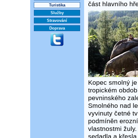
část hlavního hř
Turistika
Služby
Stravování
Doprava
Kopec smolný je t
tropickém období
pevninského zale
Smolného nad le
vyvinuty četné tv
podmíněn erozní
vlastnostmi žuly
sedadla a křesla