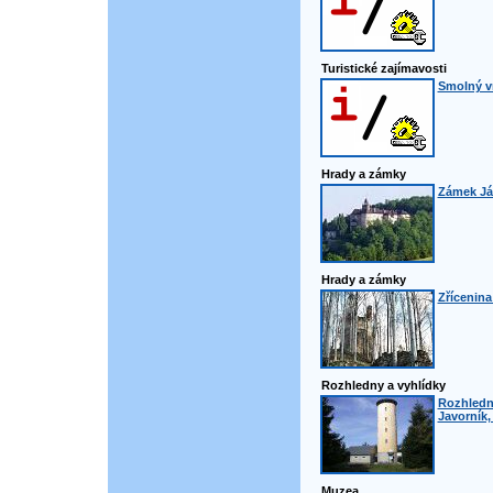
Turistické zajímavosti
Smolný v
Hrady a zámky
Zámek Ján
Hrady a zámky
Zřícenina
Rozhledny a vyhlídky
Rozhledn
Javorník,
Muzea