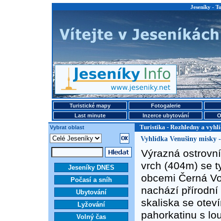
Jeseníky - T
Turistické mapy
Fotogalerie
Last minute
Inzerce ubytování
O
Turistika - Rozhledny a vyhl
Vybrat oblast
Vyhlídka Venušiny misky -
Výrazná ostrovn
vrch (404m) se t
Jeseníky DNES
obcemi Černá Vo
Počasí a sníh
nachází přírodní
Ubytování
skaliska se otev
Lyžování
pahorkatinu s lo
Volný čas