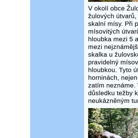
V okolí obce Žu
žulových útvarů,
skalní mísy. Při 
mísovitých útvar
hloubka mezi 5 a 
mezi nejznámější
skalka u žulovsk
pravidelný mísov
hloubkou. Tyto út
horninách, nejen
zatím neznáme. V
důsledku težby 
neukázněným tur