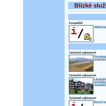
Blízké služ
Koupaliště
Velká Kra
Turistické zajímavosti
Poznávací
jesenick
Turistické zajímavosti
Lázeňský 
prohlédno
Jeseníků
Turistické zajímavosti
Borový v