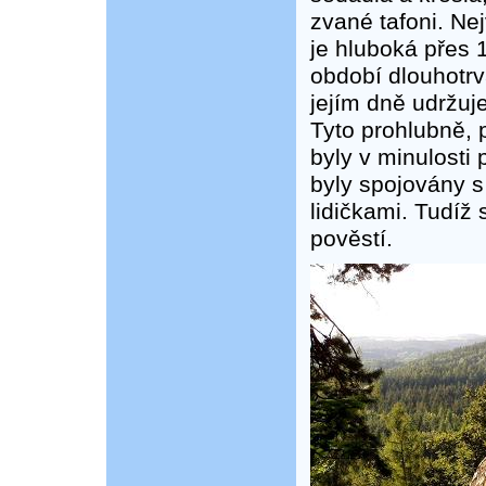
zvané tafoni. Ne
je hluboká přes 
období dlouhotrv
jejím dně udržuje
Tyto prohlubně, 
byly v minulost
byly spojovány s
lidičkami. Tudíž
pověstí.