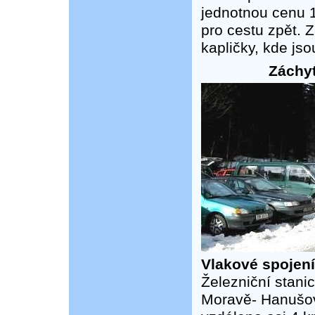
jednotnou cenu 1
pro cestu zpět. 
kapličky, kde jso
Záchyt
Vlakové spojení
Železniční stani
Moravě- Hanušovi