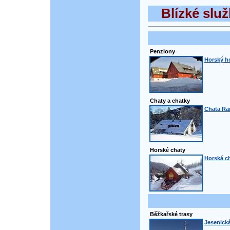
Blízké služ
Penziony
Horský ho
Chaty a chatky
Chata Ra
Horské chaty
Horská ch
Běžkařské trasy
Jesenická