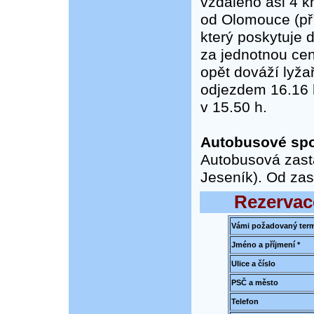
vzdáleno asi 4 
od Olomouce (pří
který poskytuje 
za jednotnou ce
opět dováží lyža
odjezdem 16.16 h
v 15.50 h.
Autobusové spo
Autobusová zast
Jeseník). Od zas
Rezervac
Vámi požadovaný term
Jméno a příjmení *
Ulice a číslo
PSČ a město
Telefon