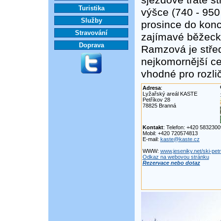
sjezdové tratě s
Turistika
výšce (740 - 950
Služby
prosince do konc
Stravování
zajímavé běžecké 
Doprava
Ramzová je střed
nejkomornější ce
vhodné pro rozlič
Adresa
:
Lyžařský areál KASTE
Petříkov 28
78825 Branná
Kontakt
: Telefon: +420 583230
Mobil: +420 720574813
E-mail:
kaste@kaste.cz
WWW:
www.jeseniky.net/ski-petr
Odkaz na webovou stránku
Rezervace nebo dotaz