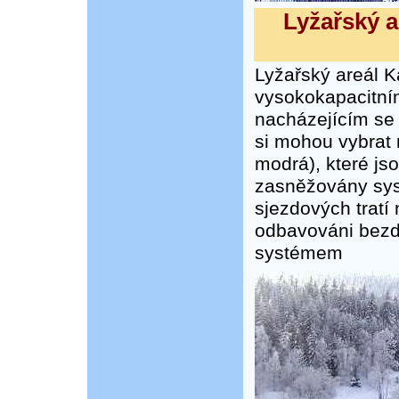
Lyžařský a
Lyžařský areál 
vysokokapacitn
nacházejícím se
si mohou vybrat 
modrá), které js
zasněžovány sy
sjezdových tratí 
odbavováni bezd
systémem