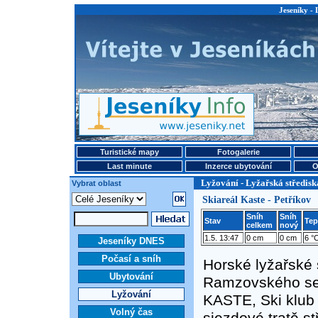
Jeseníky - 
Turistické mapy
Fotogalerie
Last minute
Inzerce ubytování
O
Lyžování - Lyžařská středisk
Vybrat oblast
Skiareál Kaste - Petříkov
Sníh
Sníh
Stav
Tep
celkem
nový
1.5. 13:47
0 cm
0 cm
6 °
Jeseníky DNES
Počasí a sníh
Horské lyžařské 
Ubytování
Ramzovského sedl
Lyžování
KASTE, Ski klub 
Volný čas