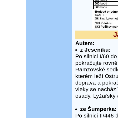
J
Autem:
z Jeseníku:
Po silnici I/60 d
pokračujte rovně
Ramzovské sedlo
kterém leží Ostr
doprava a pokrač
vleky se nachází
osady. Lyžařský 
ze Šumperka:
Po silnici II/446