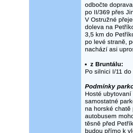
odbočte doprava 
po II/369 přes J
V Ostružné přeje
doleva na Petřík
3,5 km do Petřík
po levé straně, 
nachází asi upro
z Bruntálu:
Po silnici I/11 d
Podmínky parko
Hosté ubytovaní 
samostatné parko
na horské chatě 
autobusem mohou
těsně před Petří
budou přímo k v