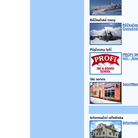
Běžkařské trasy
Běžkařsk
Ostružné 
Půjčovny lyží
PROFI S
lyží - Jes
Ski servis
SportMax 
Informační střediska
Informač