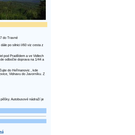
457 do Travné
le po silnici I/60 viz cesta z
idel pod Pradědem a ve Vidlech
kde odbočte doprava na 1/44 a
ačujte do Heřmanovic , kde
lovice, Vidnavu do Javorníku. Z
 pěšky. Autobusové nádraží je
ná