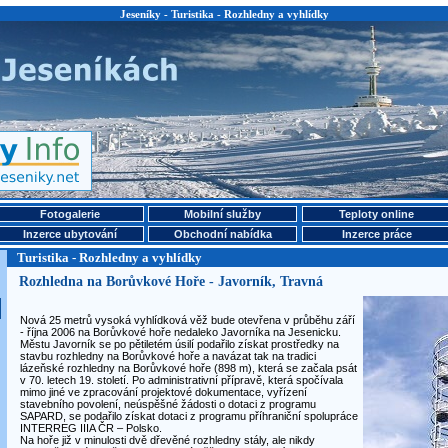
Jeseníky - Turistika - Rozhledny a vyhlídky
Fotogalerie
Mobilní služby
Teploty online
Inzerce ubytování
Obchodní nabídka
Inzerce práce
Turistika - Rozhledny a vyhlídky
Rozhledna na Borůvkové Hoře - Javorník, Travná
Nová 25 metrů vysoká vyhlídková věž bude otevřena v průběhu září
- října 2006 na Borůvkové hoře nedaleko Javorníka na Jesenicku.
Městu Javorník se po pětiletém úsilí podařilo získat prostředky na
stavbu rozhledny na Borůvkové hoře a navázat tak na tradici
lázeňské rozhledny na Borůvkové hoře (898 m), která se začala psát
v 70. letech 19. století. Po administrativní přípravě, která spočívala
mimo jiné ve zpracování projektové dokumentace, vyřízení
stavebního povolení, neúspěšné žádosti o dotaci z programu
SAPARD, se podařilo získat dotaci z programu příhraniční spolupráce
INTERREG IIIA ČR – Polsko.
Na hoře již v minulosti dvě dřevěné rozhledny stály, ale nikdy