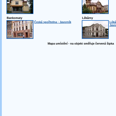
Bankomaty
Lékárny
Česká spořitelna - Javorník
Léká
Javo
Mapa umístění - na objekt směřuje červená šipka