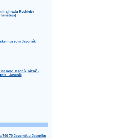
enina hradu Rychleby
chenštejn)
ské muzeum Javorník
 na kole Jeseník, lázně -
rník - Jeseník
a 790 70 Javorník u Jeseníku