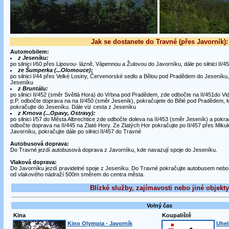
Jak se dostanete do Travné (přes Javorník):
Automobilem:
z Jeseníku:
po silnici I/60 přes Lipovou- lázně, Vápennou a Žulovou do Javorníku, dále po silnici II/
ze Šumperka (...Olomouce):
po silnici I/44 přes Velké Losiny, Červenorské sedlo a Bělou pod Pradědem do Jeseníku, dá
Jeseníku
z Bruntálu:
po silnici II/452 (směr Světlá Hora) do Vrbna pod Pradědem, zde odbočte na II/451do V
p.P. odbočte doprava na na II/450 (směr Jeseník), pokračujete do Bělé pod Pradědem, 
pokračujte do Jeseníku. Dále viz cesta z Jeseníku
z Krnova (...Opavy, Ostravy):
po silnici I/57 do Města Albrechtice zde odbočte doleva na II/453 (směr Jeseník) a pokr
odbočte doprava na II/445 na Zlaté Hory. Ze Zlatých Hor pokračujte po II/457 přes Miku
Javorníku, pokračujte dále po silnici II/457 do Travné
Autobusová doprava:
Do Travné jezdí autobusová doprava z Javorníku, kde navazují spoje do Jeseníku.
Vlaková doprava:
Do Javorníku jezdí pravidelné spoje z Jeseníku. Do Travné pokračujte autobusem nebo
od vlakového nádraží 500m směrem do centra města.
Blízké služby, zajímavosti nebo jiné objekty
Volný čas
Kina
Koupaliště
Kino Olympia - Javorník
Uhel