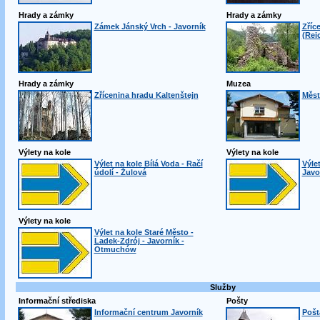
Hrady a zámky
Hrady a zámky
Zámek Jánský Vrch - Javorník
Zříc
(Rei
Hrady a zámky
Muzea
Zřícenina hradu Kaltenštejn
Měst
Výlety na kole
Výlety na kole
Výlet na kole Bílá Voda - Račí
Výlet
údolí - Žulová
Javo
Výlety na kole
Výlet na kole Staré Město -
Ladek-Zdrój - Javorník -
Otmuchów
Služby
Informační střediska
Pošty
Informační centrum Javorník
Pošt