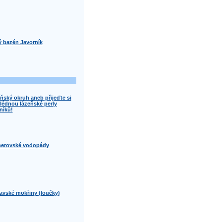
ý bazén Javorník
ňský okruh aneb přijeďte si
lédnou lázeňské perly
níků!
erovské vodopády
avské mokřiny (loučky)