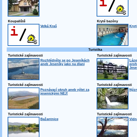
Koupaliště
Kryté bazény
Velká Kraš
Kryt
Turistika
Turistické zajímavosti
Turistické zajímavosti
Rozhlédněte se po Jeseníkách
Láze
aneb Jeseníky jako na dlani
proh
Jese
Turistické zajímavosti
Turistické zajímavosti
Poznávací okruh aneb výlet za
Nýzn
jesenickými NEJ!
Turistické zajímavosti
Turistické zajímavosti
Bažantnice
Vidn