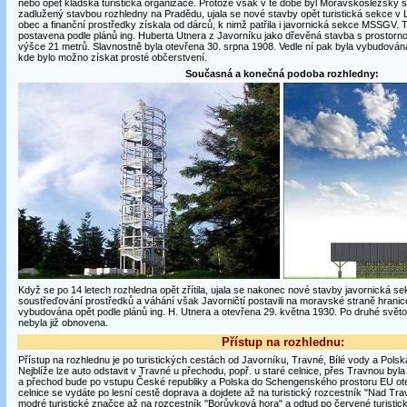
nebo opět kladská turistická organizace. Protože však v té době byl Moravskoslezský 
zadlužený stavbou rozhledny na Pradědu, ujala se nové stavby opět turistická sekce v 
obec a finanční prostředky získala od dárců, k nimž patřila i javornická sekce MSSGV. 
postavena podle plánů ing. Huberta Utnera z Javorníku jako dřevěná stavba s prostorn
výšce 21 metrů. Slavnostně byla otevřena 30. srpna 1908. Vedle ní pak byla vybudová
kde bylo možno získat prosté občerstvení.
Současná a konečná podoba rozhledny:
Když se po 14 letech rozhledna opět zřítila, ujala se nakonec nové stavby javornická 
soustřeďování prostředků a váhání však Javorničtí postavili na moravské straně hranic
vybudována opět podle plánů ing. H. Utnera a otevřena 29. května 1930. Po druhé světo
nebyla již obnovena.
Přístup na rozhlednu:
Přístup na rozhlednu je po turistických cestách od Javorníku, Travné, Bílé vody a Polsk
Nejblíže lze auto odstavit v Travné u přechodu, popř. u staré celnice, přes Travnou byl
a přechod bude po vstupu České republiky a Polska do Schengenského prostoru EU ote
celnice se vydáte po lesní cestě doprava a dojdete až na turistický rozcestník "Nad Tr
modré turistické značce až na rozcestník "Borůvková hora" a odtud po červené turistic