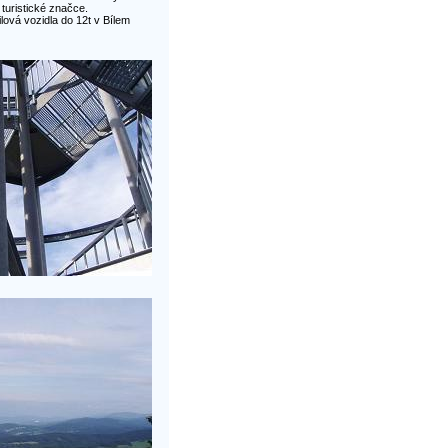
turistické značce.
lová vozidla do 12t v Bílem