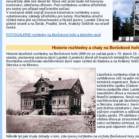
nevydržely déle než deset let. Nová věž proto bude mít kovovou
konstrukci, obloženou dřevem. Pod rozhlednou vznikne přístřešek
pro turisty pro případ nepříznivého počasí.
V současné době stojí již kovová konstrukce rozhledny a jsou
vybetonovány základy přístřešku pro turisty. Rozhledna umožní
výhled mimo jiné na Otmuchowské a Nyské jezero, Londek Zdroj na
polské straně a na Šerák, Praděd, Smrk, Kralický Sněžník na straně
české.
FOTOGALERIE rozhledny na Borůvkové hoře a blízkého okolí
Historie rozhledny a chaty na Borůvkové hoř
Historie lázeňské rozhledny na Borůvkové hoře (898 m) se začala psát v 70. letech 19. s
stavba, postavená správou lázní Landek (Landeck) těsně při hranicích tehdejšího Pr
Rozhledna umožňovala návštěvníkům lázní nejen výhled do Kladska a na Králický Sněžní
Slezska a na Moravu.
Lázeňská rozhledna však br
vyhlídkovou věž na jejím mís
turistická organizace. Byla
turistického spolku (Glatze
kterou podpořila obec Land
stavebního dřeva a moravsk
finanční podporou. Nová ro
navštěvována jak lázeňskými
a Slezska, zejména z Javorn
pod dvěma turistkami z Javo
vážným zraněním a odškodn
částku peněz. Při obhlídce r
většina dřeva je ztrouchnivě
sekci rozhlednu strhnout, z
sama pod náporem větru zřít
Několik let pak trvaly dohady o tom, zda novou rozhlednu na vrcholu Borůvkové hory 