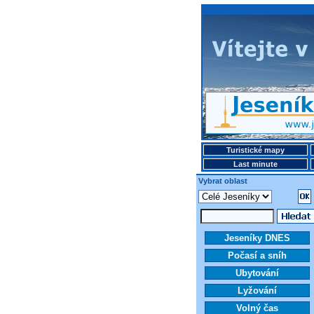
Turistické mapy
Last minute
Vybrat oblast
Jeseníky DNES
Počasí a sníh
Ubytování
Lyžování
Volný čas