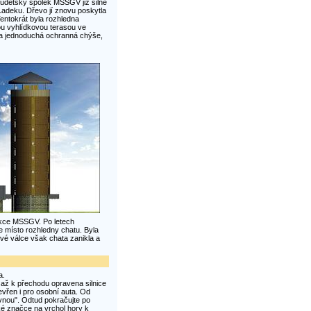
sudetský spolek MSSGV již silně
Ladeku. Dřevo jí znovu poskytla
Tentokrát byla rozhledna
ou vyhlídkovou terasou ve
na jednoduchá ochranná chýše,
sekce MSSGV. Po letech
e místo rozhledny chatu. Byla
vé válce však chata zanikla a
a.
a až k přechodu opravena silnice
vřen i pro osobní auta. Od
avnou". Odtud pokračujte po
ké značce na vrchol hory k