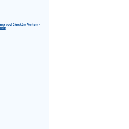
rna pod Jánským Vrchem -
rník