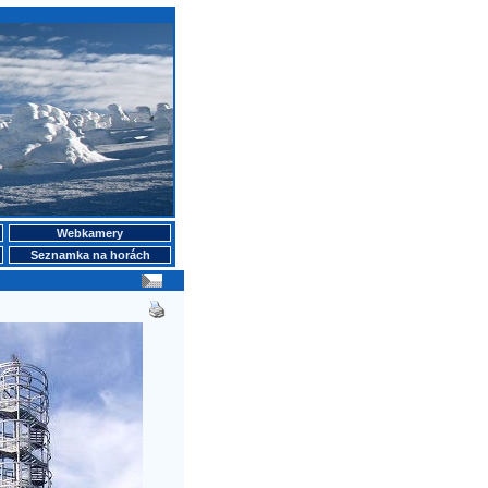
Webkamery
Seznamka na horách