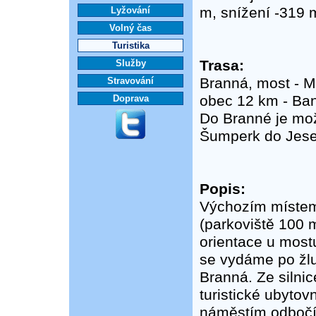
m, snížení -319 
Lyžování
Volný čas
Turistika
Trasa:
Služby
Branná, most - M
Stravování
obec 12 km - Ban
Doprava
Do Branné je mož
Šumperk do Jesen
Popis:
Výchozím místem 
(parkoviště 100 m
orientace u mostu
se vydáme po žlu
Branná. Ze silni
turistické ubyto
náměstím odbočí