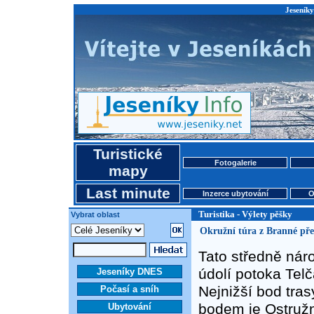
Jeseníky
Turistické
Fotogalerie
mapy
Last minute
Inzerce ubytování
O
Turistika - Výlety pěšky
Vybrat oblast
Okružní túra z Branné př
Tato středně nár
údolí potoka Telč
Jeseníky DNES
Nejnižší bod tra
Počasí a sníh
bodem je Ostružn
Ubytování