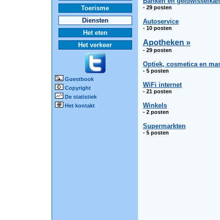
Banken en geldwisselkan
Toerisme
- 29 posten
Diensten
Autoservice
- 10 posten
Het eten
Apotheken »
Het verkeer
- 29 posten
Optiek, cosmetica en ma
- 5 posten
Guestbook
WiFi internet
Copyright
- 21 posten
De statistiek
Winkels
Het kontakt
- 2 posten
Supermarkten
- 5 posten