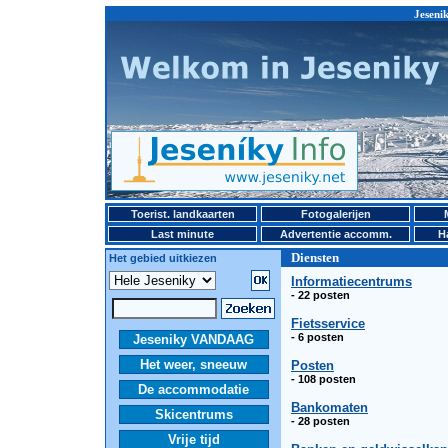
Jeseni
Toerist. landkaarten
Fotogalerijen
Last minute
Advertentie accomm.
H
Diensten
Het gebied uitkiezen
Informatiecentrums
- 22 posten
Fietsservice
- 6 posten
Jeseniky VANDAAG
Het weer, sneeuw
Posten
- 108 posten
De accommodatie
Bankomaten
Skicentrums
- 28 posten
Vrije tijd