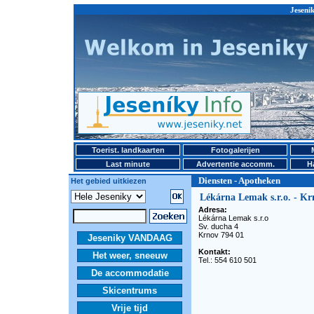
Jeseni
Toerist. landkaarten
Fotogalerijen
Last minute
Advertentie accomm.
H
Diensten - Apotheken
Het gebied uitkiezen
Lékárna Lemak s.r.o. - Kr
Adresa:
Lékárna Lemak s.r.o
Sv. ducha 4
Krnov 794 01
Jeseniky VANDAAG
Kontakt:
Het weer, sneeuw
Tel.: 554 610 501
De accommodatie
Skicentrums
Vrije tijd