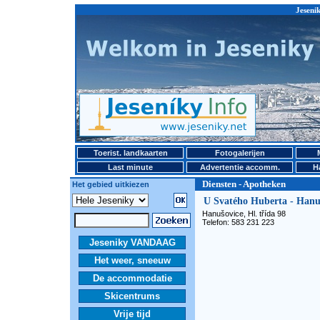
Jeseni
Toerist. landkaarten
Fotogalerijen
Last minute
Advertentie accomm.
H
Diensten - Apotheken
Het gebied uitkiezen
U Svatého Huberta - Hanu
Hanušovice, Hl. třída 98
Telefon: 583 231 223
Jeseniky VANDAAG
Het weer, sneeuw
De accommodatie
Skicentrums
Vrije tijd