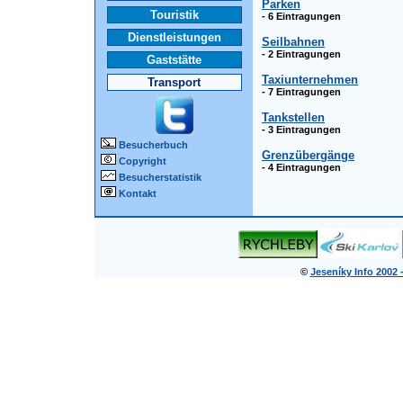
Parken
Touristik
- 6 Eintragungen
Dienstleistungen
Seilbahnen
- 2 Eintragungen
Gaststätte
Taxiunternehmen
Transport
- 7 Eintragungen
Tankstellen
- 3 Eintragungen
Besucherbuch
Grenzübergänge
Copyright
- 4 Eintragungen
Besucherstatistik
Kontakt
©
Jeseníky Info 2002 