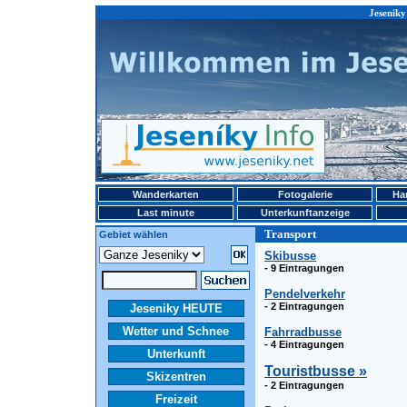
Jeseniky
Wanderkarten
Fotogalerie
Ha
Last minute
Unterkunftanzeige
Transport
Gebiet wählen
Skibusse
- 9 Eintragungen
Pendelverkehr
- 2 Eintragungen
Jeseniky HEUTE
Wetter und Schnee
Fahrradbusse
- 4 Eintragungen
Unterkunft
Touristbusse »
Skizentren
- 2 Eintragungen
Freizeit