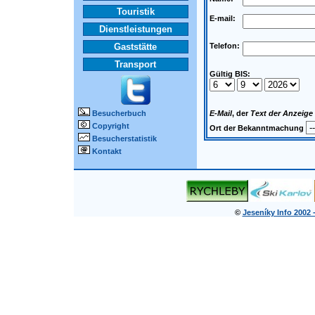
Touristik
E-mail:
Dienstleistungen
Gaststätte
Telefon:
Transport
Gültig BIS:
Besucherbuch
E-Mail
, der
Text der Anzeige
Copyright
Ort der Bekanntmachung
Besucherstatistik
Kontakt
©
Jeseníky Info 2002 