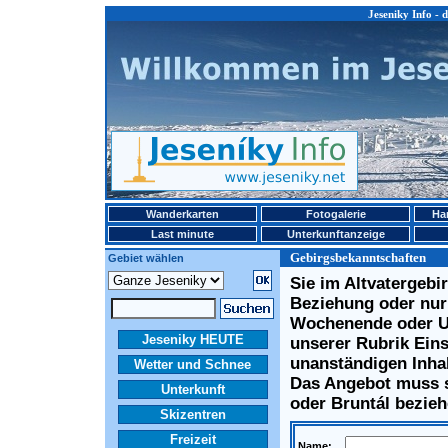
Jeseniky Info - 
Wanderkarten
Fotogalerie
Ha
Last minute
Unterkunftanzeige
Gebirgsbekanntschaften
Gebiet wählen
Sie im Altvatergebi
Beziehung oder nur
Wochenende oder Ur
Jeseniky HEUTE
unserer Rubrik Ein
unanständigen Inha
Wetter und Schnee
Das Angebot muss s
Unterkunft
oder Bruntál bezieh
Skizentren
Freizeit
Name: