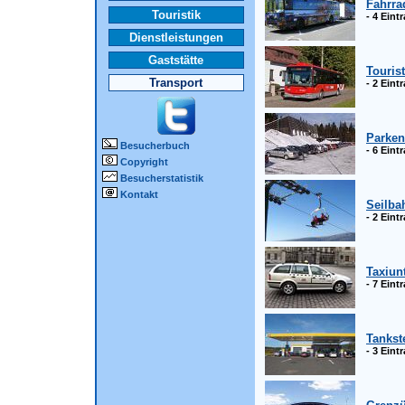
Fahrra
Touristik
- 4 Ein
Dienstleistungen
Gaststätte
Touris
Transport
- 2 Ein
Parken
Besucherbuch
- 6 Ein
Copyright
Besucherstatistik
Kontakt
Seilba
- 2 Ein
Taxiun
- 7 Ein
Tankst
- 3 Ein