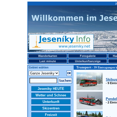
J
Wanderkarten
Fotogalerie
Ha
Last minute
Unterkunftanzeige
Transport
Gebiet wählen
- 39 Eintragungen i
Skibus
- 9 Ein
Jeseniky HEUTE
Wetter und Schnee
Pendel
Unterkunft
- 2 Ein
Skizentren
Freizeit