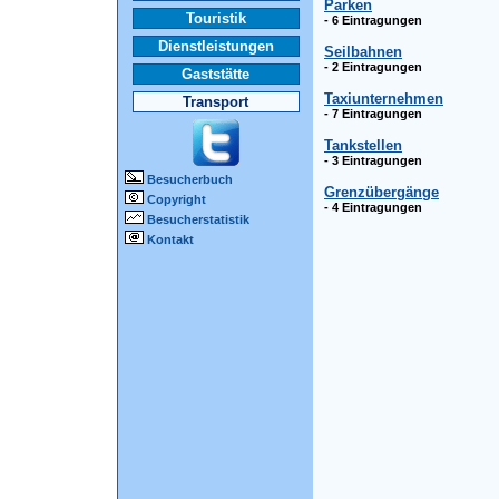
Parken
Touristik
- 6 Eintragungen
Dienstleistungen
Seilbahnen
- 2 Eintragungen
Gaststätte
Taxiunternehmen
Transport
- 7 Eintragungen
Tankstellen
- 3 Eintragungen
Besucherbuch
Grenzübergänge
Copyright
- 4 Eintragungen
Besucherstatistik
Kontakt