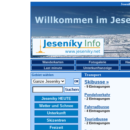
Jeseni
Wanderkarten
Fotogalerie
Ha
Last minute
Unterkunftanzeige
Transport
Gebiet wählen
Skibusse »
- 9 Eintragungen
Pendelverkehr
Jeseniky HEUTE
- 2 Eintragungen
Wetter und Schnee
Fahrradbusse
- 4 Eintragungen
Unterkunft
Touristbusse
Skizentren
- 2 Eintragungen
Freizeit