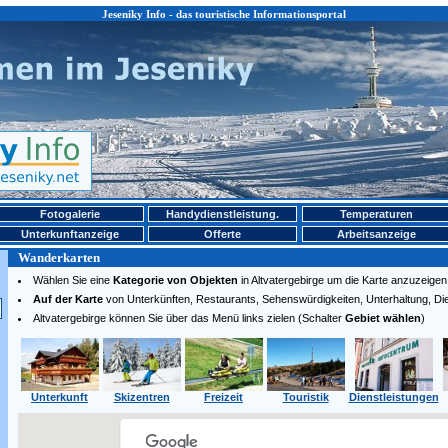
Jeseniky Info - das touristische Informationsportal
Fotogalerie
Handydienstleistung.
Temperaturen
Unterkunftanzeige
Offerte
Arbeitsanzeige
Wanderkarten
Wählen Sie eine
Kategorie von Objekten
in Altvatergebirge um die Karte anzuzeigen
Auf der Karte
von Unterkünften, Restaurants, Sehenswürdigkeiten, Unterhaltung, Dien
Altvatergebirge können Sie über das Menü links zielen (Schalter
Gebiet wählen
)
Unterkunft
Skizentren
Freizeit
Touristik
Dienstleistungen