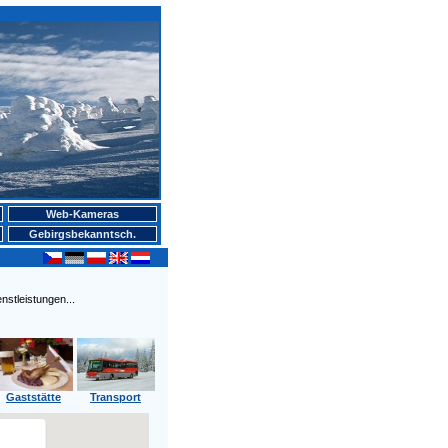
Web-Kameras
Gebirgsbekanntsch.
stleistungen...
Gaststätte
Transport