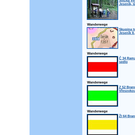
Stezka Vin
Jeseník, l
Wanderwege
Skupina t
Jeseník II.
Wanderwege
Č 34 Ramz
sedlo
Wanderwege
Z 52 Bran
Vřesovko
Wanderwege
Žl 64 Bran