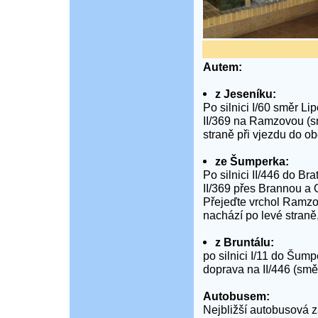
Autem:
z Jeseníku:
Po silnici I/60 směr Li
II/369 na Ramzovou (s
straně při vjezdu do 
ze Šumperka:
Po silnici II/446 do B
II/369 přes Brannou a
Přejeďte vrchol Ramzo
nachází po levé straně
z Bruntálu:
po silnici I/11 do Šum
doprava na II/446 (smě
Autobusem:
Nejbližší autobusová 