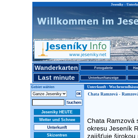
Jeseniky - Unter
Wanderkarten
Fotogalerie
Ha
Last minute
Unterkunftanzeige
Unterkunft - Wochenendhäuse
Gebiet wählen
Chata Ramzová - Ramzov
Jeseniky HEUTE
Chata Ramzová se
Wetter und Schnee
okresu Jeseník R
Unterkunft
zajišťuje širokou 
Skizentren