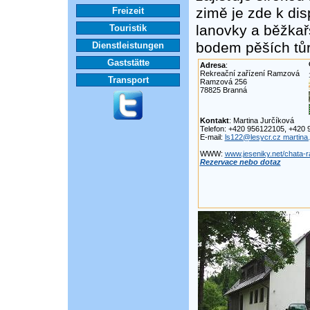
zimě je zde k di
Freizeit
lanovky a běžkařs
Touristik
bodem pěších tůr
Dienstleistungen
Gaststätte
Adresa
:
Rekreační zařízení Ramzová
Transport
Ramzová 256
78825 Branná
Kontakt
: Martina Jurčíková
Telefon: +420 956122105, +420 
E-mail:
ls122@lesycr.cz martina
WWW:
www.jeseniky.net/chata-
Rezervace nebo dotaz