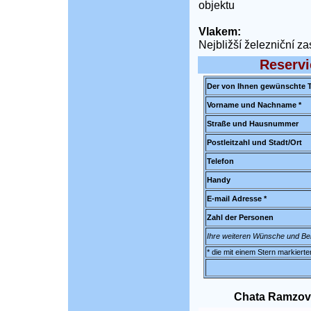
objektu
Vlakem:
Nejbližší železniční z
Reservi
Der von Ihnen gewünschte T
Vorname und Nachname *
Straße und Hausnummer
Postleitzahl und Stadt/Ort
Telefon
Handy
E-mail Adresse *
Zahl der Personen
Ihre weiteren Wünsche und B
* die mit einem Stern markierte
Chata Ramzová 