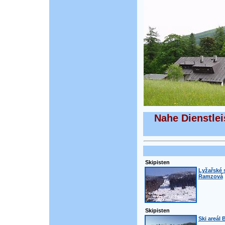
Nahe Dienstle
Skipisten
Lyžařské 
Ramzová
Skipisten
Ski areál 