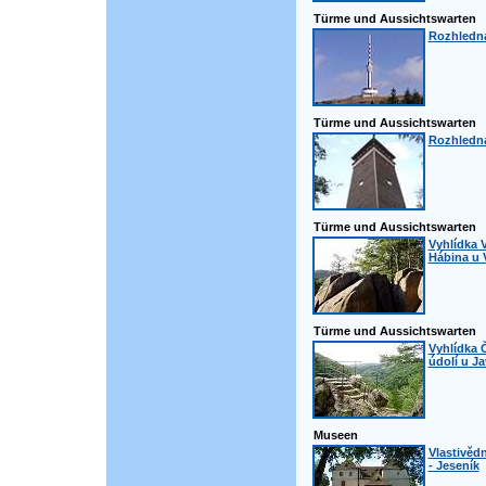
Türme und Aussichtswarten
Rozhledn
Türme und Aussichtswarten
Rozhledna
Türme und Aussichtswarten
Vyhlídka 
Hábina u 
Türme und Aussichtswarten
Vyhlídka Č
údolí u J
Museen
Vlastivěd
- Jeseník