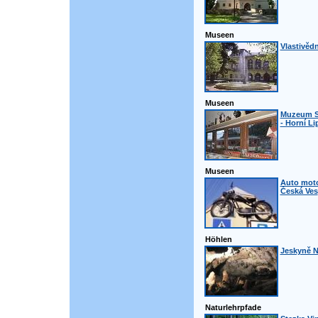
Museen
Vlastivě
Museen
Muzeum S
- Horní L
Museen
Auto mot
Česká Ves
Höhlen
Jeskyně N
Naturlehrpfade