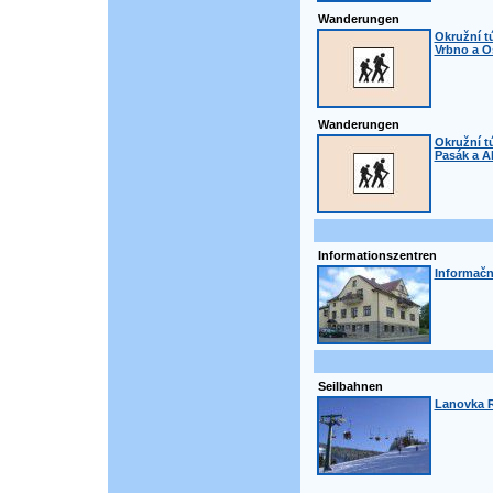
Wanderungen
Okružní t
Vrbno a O
Wanderungen
Okružní t
Pasák a A
Informationszentren
Informačn
Seilbahnen
Lanovka R