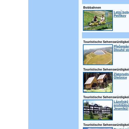
Bobbahnen
Letní bob
Petříkov
Touristische Sehenswürdigkei
Přečerpáva
Dlouhé st
Touristische Sehenswürdigkei
Zlatorudné
Olešnice
Touristische Sehenswürdigkei
Lázeňský 
prohlédno
Jeseníků!
Touristische Sehenswürdigkei