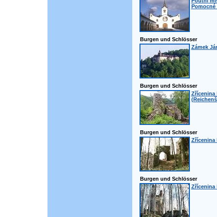
Poutní mí
Pomocné -
Burgen und Schlösser
Zámek Ján
Burgen und Schlösser
Zřícenina
(Reichenš
Burgen und Schlösser
Zřícenina
Burgen und Schlösser
Zřícenina