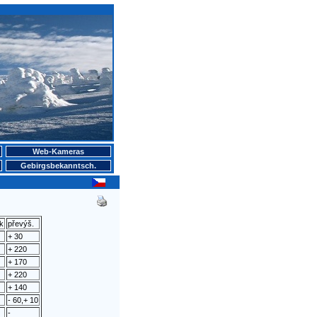
Web-Kameras
Gebirgsbekanntsch.
k
převýš.
+ 30
+ 220
+ 170
+ 220
+ 140
- 60,+ 10
-