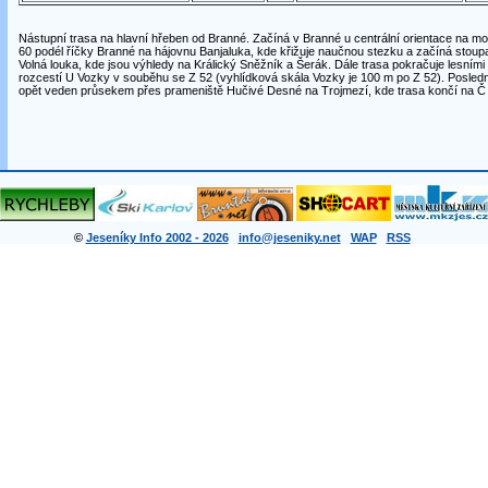
Nástupní trasa na hlavní hřeben od Branné. Začíná v Branné u centrální orientace na m
60 podél říčky Branné na hájovnu Banjaluka, kde křižuje naučnou stezku a začíná stoup
Volná louka, kde jsou výhledy na Králický Sněžník a Šerák. Dále trasa pokračuje lesním
rozcestí U Vozky v souběhu se Z 52 (vyhlídková skála Vozky je 100 m po Z 52). Poslední
opět veden průsekem přes prameniště Hučivé Desné na Trojmezí, kde trasa končí na Č 
©
Jeseníky Info 2002 - 2026
info@jeseniky.net
WAP
RSS