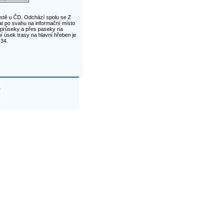
ostě u ČD. Odchází spolu se Z
at po svahu na informační místo
i průseky a přes paseky na
 úsek trasy na hlavní hřeben je
34.