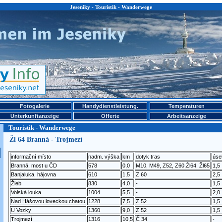
Jeseniky - Touristik - Wanderwege
Fotogalerie
Handydienstleistung.
Temperaturen
Unterkunftanzeige
Offerte
Arbeitsanzeige
Touristik - Wanderwege
Žl 64 Branná - Trojmezí
informační místo
nadm. výška
km
dotyk tras
úse
Branná, most u ČD
578
0,0
M10, M49, Z52, Z60,Žl64, Žl65
1,5
Banjaluka, hájovna
610
1,5
Z 60
2,5
Žleb
830
4,0
-
1,5
Volská louka
1004
5,5
-
2,0
Nad Hášovou loveckou chatou
1228
7,5
Z 52
1,5
U Vozky
1360
9,0
Z 52
1,5
Trojmezí
1316
10,5
Č 34
-