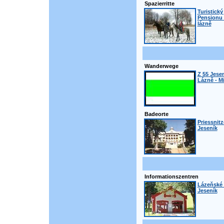
Spazierritte
Turistický
Pensionu 
lázně
Wanderwege
Z 55 Jesen
Lázně - M
Badeorte
Priessnit
Jeseník
Informationszentren
Lázeňské 
Jeseník