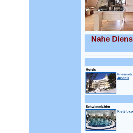
Nahe Diens
Hotels
Priessnitz
Jeseník
Schwimmbäder
Krytý bazé