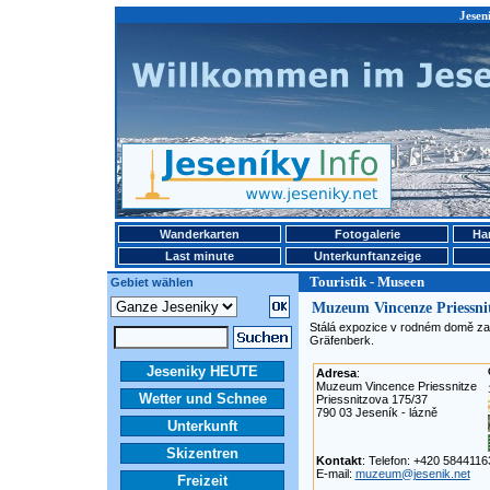
Jesen
Wanderkarten
Fotogalerie
Ha
Last minute
Unterkunftanzeige
Touristik - Museen
Gebiet wählen
Muzeum Vincenze Priessnit
Stálá expozice v rodném domě zakl
Gräfenberk.
Jeseniky HEUTE
Adresa
:
Muzeum Vincence Priessnitze
Wetter und Schnee
Priessnitzova 175/37
790 03 Jeseník - lázně
Unterkunft
Skizentren
Kontakt
: Telefon: +420 5844116
E-mail:
muzeum@jesenik.net
Freizeit