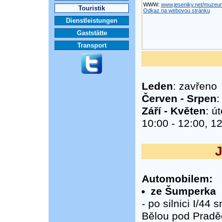
WWW:
www.jeseniky.net/muzeum
Touristik
Odkaz na webovou stránku
Dienstleistungen
Gaststätte
Transport
Leden
: zavřeno
Červen - Srpen
:
Září - Květen
: ú
10:00 - 12:00, 12
J
Automobilem:
ze Šumperka
- po silnici I/4
Bělou pod Pradě