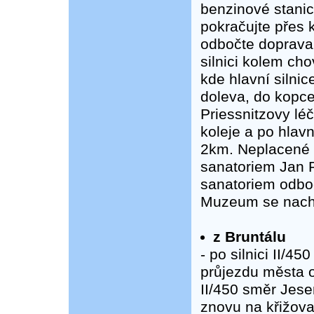
benzinové stanic
pokračujte přes 
odbočte doprava 
silnici kolem ch
kde hlavní silni
doleva, do kopce
Priessnitzovy lé
koleje a po hlavn
2km. Neplacené 
sanatoriem Jan R
sanatoriem odbo
Muzeum se nachá
z Bruntálu
- po silnici II/
průjezdu města o
II/450 směr Jes
znovu na křižova