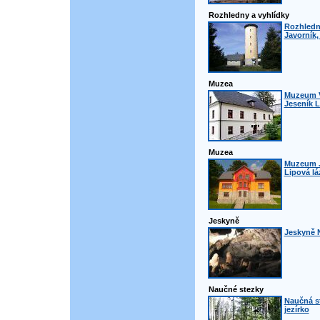
Rozhledny a vyhlídky
Rozhledn
Javorník,
Muzea
Muzeum V
Jeseník 
Muzea
Muzeum J
Lipová lá
Jeskyně
Jeskyně N
Naučné stezky
Naučná s
jezírko