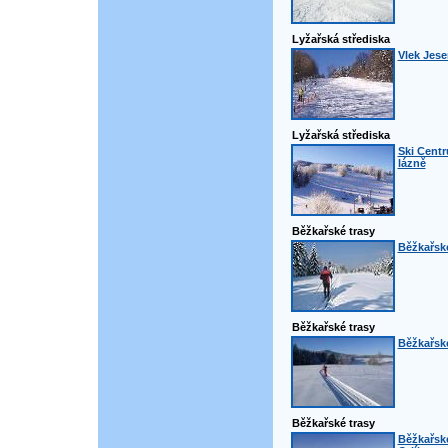
Lyžařská střediska
Vlek Jese
Lyžařská střediska
Ski Centr
lázně
Běžkařské trasy
Běžkařské
Běžkařské trasy
Běžkařské
Běžkařské trasy
Běžkařsk