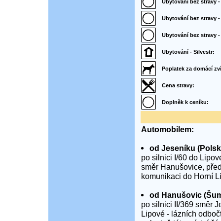
Ubytování bez stravy -
Ubytování bez stravy - 
Ubytování bez stravy 
Ubytování - Silvestr:
Poplatek za domácí zví
Cena stravy:
Doplněk k ceníku:
Automobilem:
od Jeseníku (Polsk
po silnici I/60 do Lipov
směr Hanušovice, před
komunikaci do Horní Lip
od Hanušovic (Šump
po silnici II/369 směr
Lipové - lázních odboč