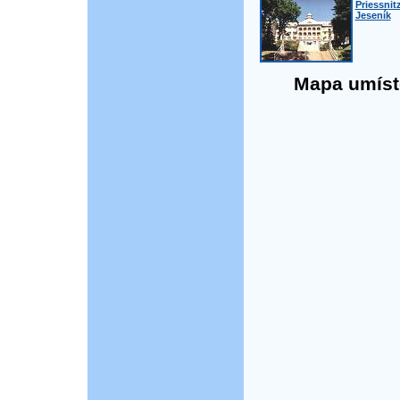
Priessnit
Jeseník
Mapa umístě