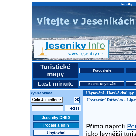
Jeseníky -
Turistické
Fotogalerie
mapy
Last minute
Inzerce ubytování
O
Ubytování - Horské chalupy
Vybrat oblast
Ubytování Růžovka - Lipov
Jeseníky DNES
Přímo naproti
Pe
Počasí a sníh
jako levnější turi
Ubytování