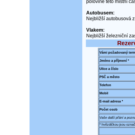
polovině této místní čá
Autobusem:
Nejbližší autobusová 
Vlakem:
Nejbližší železniční z
Rezer
Vámi požadovaný term
Jméno a příjmení *
Ulice a číslo
PSČ a město
Telefon
Mobil
E-mail adresa *
Počet osob
Vaše další přání a poz
* hvězdičkou jsou označ