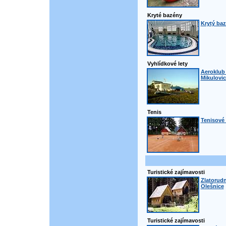
Kryté bazény
Krytý baz
Vyhlídkové lety
Aeroklub 
Mikulovic
Tenis
Tenisové 
Turistické zajímavosti
Zlatorudn
Olešnice
Turistické zajímavosti