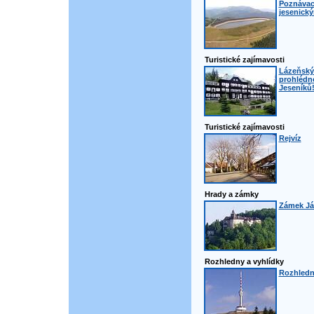
Poznávací
jesenick
Turistické zajímavosti
Lázeňský 
prohlédno
Jeseníků
Turistické zajímavosti
Rejvíz
Hrady a zámky
Zámek Ján
Rozhledny a vyhlídky
Rozhledn