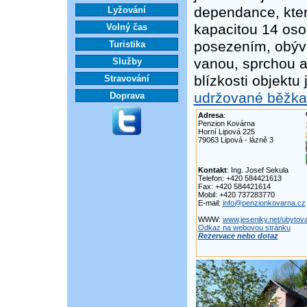
dependance, kte
Lyžování
kapacitou 14 oso
Volný čas
posezením, obýva
Turistika
vanou, sprchou a
Služby
blízkosti objektu
Stravování
udržované běžkař
Doprava
Adresa
:
Penzion Kovárna
Horní Lipová 225
79063 Lipová - lázně 3
Kontakt
: Ing. Josef Sekula
Telefon: +420 584421613
Fax: +420 584421614
Mobil: +420 737283770
E-mail:
info@penzionkovarna.cz
WWW:
www.jeseniky.net/ubytov
Odkaz na webovou stránku
Rezervace nebo dotaz