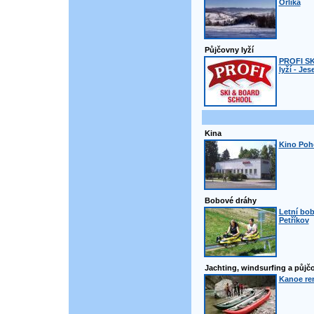
Orlíka
Půjčovny lyží
PROFI S
lyží - Jes
Kina
Kino Poh
Bobové dráhy
Letní bob
Petříkov
Jachting, windsurfing a půjč
Kanoe ren