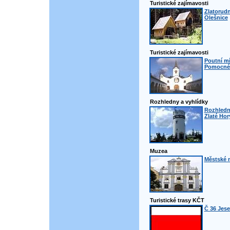
Turistické zajímavosti
Zlatorudn
Olešnice
Turistické zajímavosti
Poutní m
Pomocné 
Rozhledny a vyhlídky
Rozhledn
Zlaté Hor
Muzea
Městské 
Turistické trasy KČT
Č 36 Jese