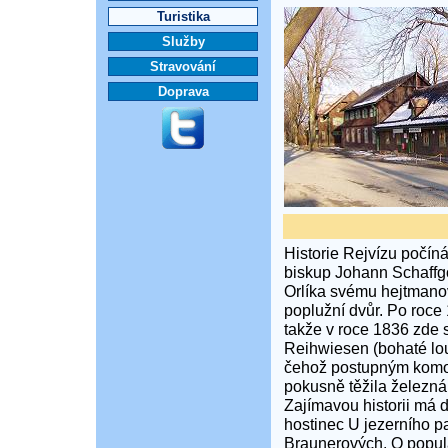
Turistika
Služby
Stravování
Doprava
Historie Rejvízu počíná
biskup Johann Schaffgo
Orlíka svému hejtmanov
poplužní dvůr. Po roce 
takže v roce 1836 zde 
Reihwiesen (bohaté lou
čehož postupným komole
pokusně těžila železná 
Zajímavou historii má d
hostinec U jezerního pa
Braunerových. O popula