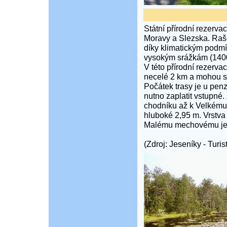
Státní přírodní rezerva
Moravy a Slezska. Raše
díky klimatickým podmí
vysokým srážkám (140
V této přírodní rezerva
necelé 2 km a mohou se
Počátek trasy je u penz
nutno zaplatit vstupné
chodníku až k Velkému
hluboké 2,95 m. Vrstva
Malému mechovému jez
(Zdroj: Jeseníky - Tur