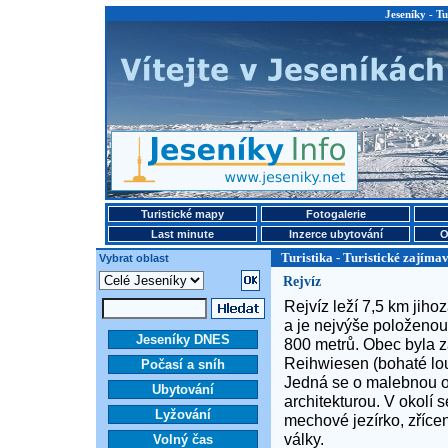
Jeseníky - Tu
Turistické mapy
Fotogalerie
Last minute
Inzerce ubytování
O
Turistika - Turistické zajímav
Vybrat oblast
Rejvíz
Rejvíz leží 7,5 km jiho
a je nejvýše položeno
Jeseníky DNES
800 metrů. Obec byla z
Reihwiesen (bohaté lo
Počasí a sníh
Jedná se o malebnou o
Ubytování
architekturou. V okolí 
Lyžování
mechové jezírko, zříce
války.
Volný čas