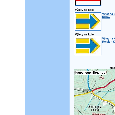
Výlety na kole
Výlet na k
Krnov
Výlety na kole
Výlet na 
Rejvíz - 
Map