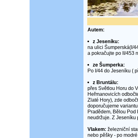
Autem:
z Jeseníku:
na ulici Šumperská(I/
a pokračujte po II/453 
ze Šumperka:
Po I/44 do Jeseníku ( p
z Bruntálu:
přes Světlou Horu do V
Heřmanovicích odbočte 
Zlaté Hory), zde odbočt
doporučujeme variantu
Pradědem, Bělou Pod P
neudržuje. Z Jeseníku p
Vlakem:
železniční st
nebo pěšky - po modré 