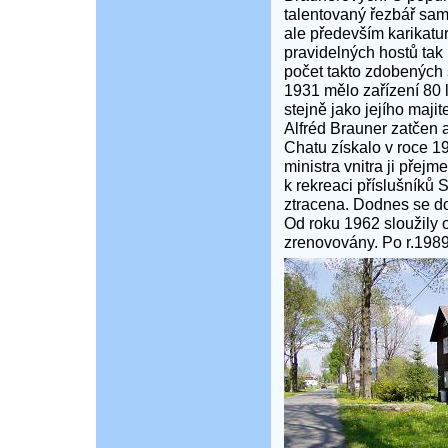
talentovaný řezbář sam
ale především karikatur
pravidelných hostů tak 
počet takto zdobených 
1931 mělo zařízení 80 
stejně jako jejího maji
Alfréd Brauner zatčen 
Chatu získalo v roce 1
ministra vnitra ji pře
k rekreaci příslušníků 
ztracena. Dodnes se doc
Od roku 1962 sloužily 
zrenovovány. Po r.1989