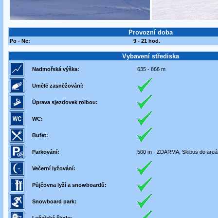
Provozní doba
Po - Ne:
9 - 21 hod.
Vybavení střediska
Nadmořská výška:
635 - 866 m
Umělé zasněžování:
Úprava sjezdovek rolbou:
WC:
Bufet:
Parkování:
500 m - ZDARMA, Skibus do are
Večerní lyžování:
Půjčovna lyží a snowboardů:
Snowboard park: