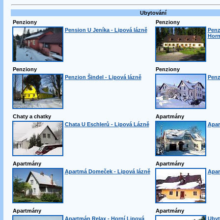
Ubytování
Penziony
Penziony
Pension U Jeníka - Lipová lázně
Penz
Horn
Penziony
Penziony
Penzion Šindel - Lipová lázně
Penz
Chaty a chatky
Apartmány
Chata U Eschlerů - Lipová Lázně
Apar
Apartmány
Apartmány
Apartmá Domeček - Lipová lázně
Apar
Apartmány
Apartmány
Apartmán Relax - Horní Lipová
Ubyt