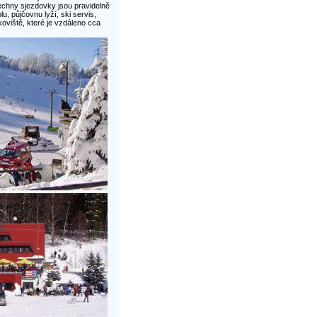
echny sjezdovky jsou pravidelně
, půjčovnu lyží, ski servis,
oviště, které je vzdáleno cca