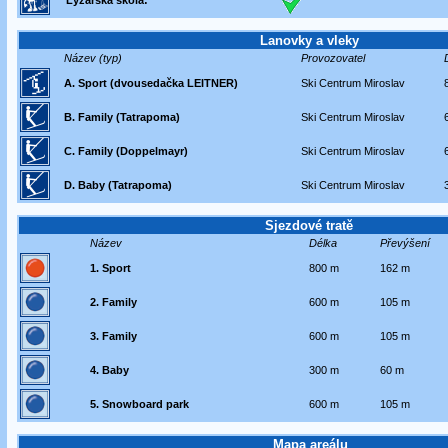
Lyžařská škola:
Lanovky a vleky
Název (typ)
Provozovatel
A. Sport (dvousedačka LEITNER)
Ski Centrum Miroslav
B. Family (Tatrapoma)
Ski Centrum Miroslav
C. Family (Doppelmayr)
Ski Centrum Miroslav
D. Baby (Tatrapoma)
Ski Centrum Miroslav
Sjezdové tratě
Název
Délka
Převýšení
1. Sport
800 m
162 m
2. Family
600 m
105 m
3. Family
600 m
105 m
4. Baby
300 m
60 m
5. Snowboard park
600 m
105 m
Mapa areálu