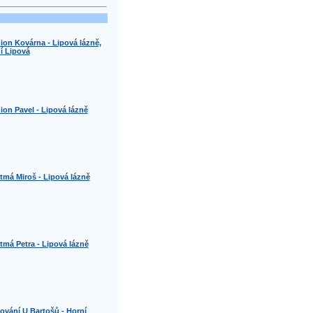
ion Kovárna - Lipová lázně,
í Lipová
ion Pavel - Lipová lázně
tmá Miroš - Lipová lázně
tmá Petra - Lipová lázně
ování U Bartošů - Horní