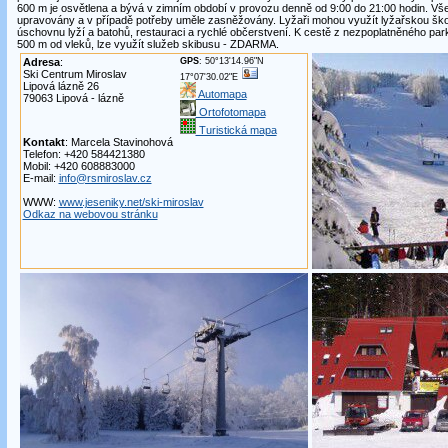
600 m je osvětlena a bývá v zimním období v provozu denně od 9:00 do 21:00 hodin. Vš
upravovány a v případě potřeby uměle zasněžovány. Lyžaři mohou využít lyžařskou školu
úschovnu lyží a batohů, restauraci a rychlé občerstvení. K cestě z nezpoplatněného park
500 m od vleků, lze využít služeb skibusu - ZDARMA.
Adresa
:
GPS
: 50°13'14.96"N
Ski Centrum Miroslav
17°07'30.02"E
Lipová lázně 26
Automapa
79063 Lipová - lázně
Ortofotomapa
Turistická mapa
Kontakt
: Marcela Stavinohová
Telefon: +420 584421380
Mobil: +420 608883000
E-mail:
info@rsmiroslav.cz
WWW:
www.jeseniky.net/ski-miroslav
Odkaz na webovou stránku