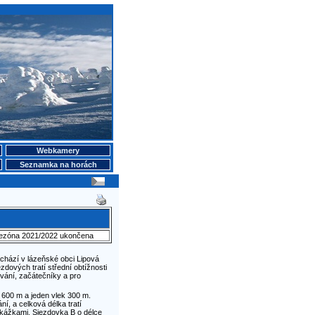
Webkamery
Seznamka na horách
sezóna 2021/2022 ukončena
chází v lázeňské obci Lipová
ezdových tratí střední obtížnosti
vání, začátečníky a pro
 600 m a jeden vlek 300 m.
í, a celková délka tratí
ekážkami. Sjezdovka B o délce