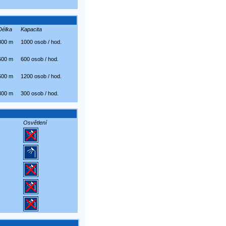
Délka
Kapacita
800 m
1000 osob / hod.
600 m
600 osob / hod.
600 m
1200 osob / hod.
300 m
300 osob / hod.
Osvětlení