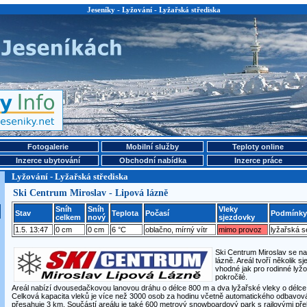
Jeseníky - Lyžování - Lyžařská střediska
Fotogalerie
Mobilní služby
Teploty online
Inzerce ubytování
Obchodní nabídka
Inzerce práce
Lyžování - Lyžařská střediska
Ski Centrum Miroslav - Lipová lázně
Sníh
Sníh
Vleky
Stav
Teplota
Počasí
Podmínky
celkem
nový
sjezdovky
1.5. 13:47
0 cm
0 cm
6 °C
oblačno, mírný vítr
mimo provoz
lyžařská 
Ski Centrum Miroslav se na
lázně. Areál tvoří několik sj
vhodné jak pro rodinné lyžo
pokročilé.
Areál nabízí dvousedačkovou lanovou dráhu o délce 800 m a dva lyžařské vleky o délce
Celková kapacita vleků je více než 3000 osob za hodinu včetně automatického odbavován
přesahuje 3 km. Součástí areálu je také 600 metrový snowboardový park s railovými př