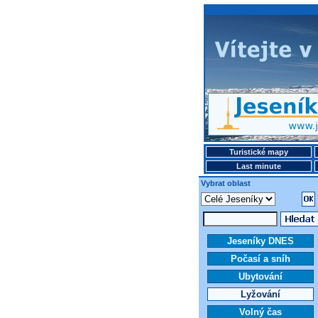
Turistické mapy
Last minute
Vybrat oblast
Jeseníky DNES
Počasí a sníh
Ubytování
Lyžování
Volný čas