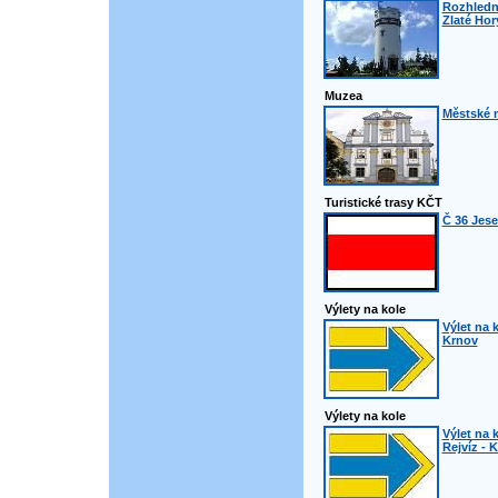
Rozhledn
Zlaté Hor
Muzea
Městské 
Turistické trasy KČT
Č 36 Jese
Výlety na kole
Výlet na k
Krnov
Výlety na kole
Výlet na 
Rejvíz - 