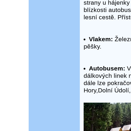
strany u hájenky
blízkosti autobu
lesní cestě. Pří
Vlakem:
Železn
pěšky.
Autobusem:
V
dálkových linek 
dále lze pokračo
Hory,Dolní Údolí