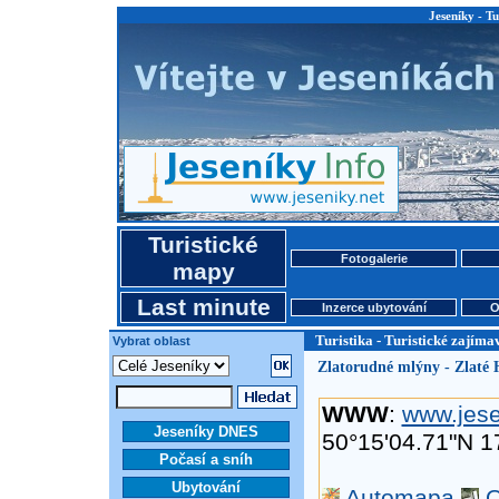
Jeseníky - Tu
Turistické
Fotogalerie
mapy
Last minute
Inzerce ubytování
O
Turistika - Turistické zajíma
Vybrat oblast
Zlatorudné mlýny - Zlaté 
WWW
:
www.jese
Jeseníky DNES
50°15'04.71"N 1
Počasí a sníh
Ubytování
Automapa
O