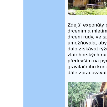
Zdejší exponáty p
drcením a mletím
drcení rudy, ve 
umožňovala, aby 
dalo získávat rý
zlatohorských rud
především na pyr
gravitačního kon
dále zpracovávat 