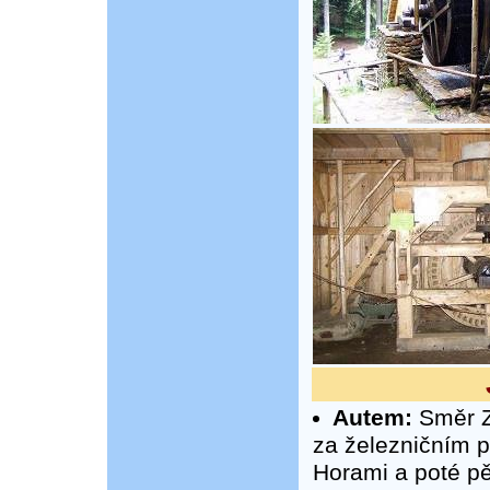
Autem:
Směr Zl
za železničním 
Horami a poté pě