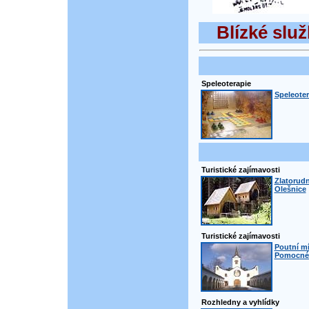
Blízké služ
Speleoterapie
Speleoter
Turistické zajímavosti
Zlatorudn
Olešnice
Turistické zajímavosti
Poutní m
Pomocné 
Rozhledny a vyhlídky