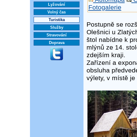
Lyžování
Fotogalerie
Volný čas
Turistika
Postupně se rozš
Služby
Olešnici u Zlatý
Stravování
štol nabídne k p
Doprava
mlýnů ze 14. stol
zdejším kraji.
Zařízení a exponá
obsluha předvede
výlety, v místě j